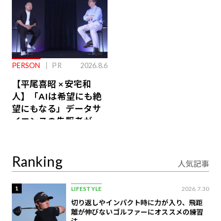
PERSON
PR
2026.8.6
【平尾喜昭 × 安宅和
人】「AIは希望にも絶
望にもなる」データサ
イエンスの先駆者が語
り合うAI時代の意思決
定
Ranking
人気記事
1
LIFESTYLE
2026.7.30
切り返しやインパクト時に力が入り、飛距
離が伸びないゴルファーにオススメの練習