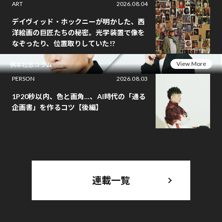
ART
2026.08.04
デイヴィッド・ホックニーが明かした、西
洋絵画の巨匠たちの秘密。光学装置で像を
なぞったり、位置取りしていた!?
View More
桝本壮志コラム
PERSON
2026.08.03
1P20秒以内、色と画角…、AI時代の「通る
企画書」を作るコツ【後編】
連載一覧