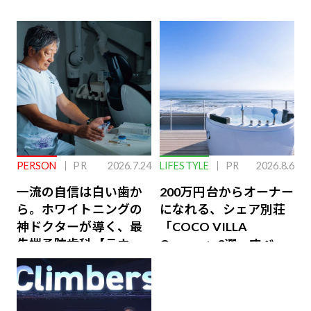
PERSON
PR
2026.7.24
LIFESTYLE
PR
2026.8.6
一流の自信は白い歯か
200万円台からオーナー
ら。ホワイトニングの
になれる、シェア別荘
神ドクターが導く、最
「COCO VILLA
先端予防歯科【ラウン
Owners」3選。すべて
ジ会員特典あり】
が絶景、収益も得られ
るその仕組みとは