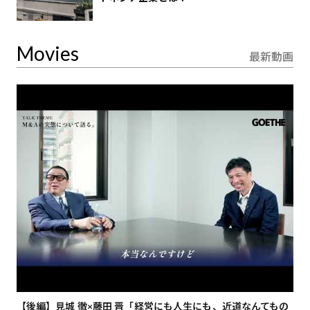
Movies
最新動画
【後編】見城 徹×藤田 晋「経営にも人生にも、近道なんてもの
【