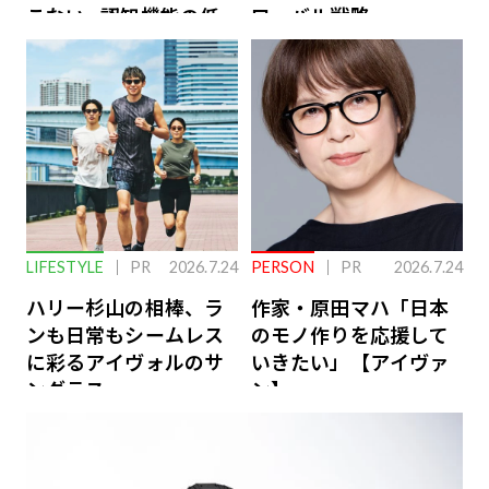
こない…認知機能の低
ローバル戦略
下を救う、脳のインナ
ーケアとは
LIFESTYLE
PR
2026.7.24
PERSON
PR
2026.7.24
ハリー杉山の相棒、ラ
作家・原田マハ「日本
ンも日常もシームレス
のモノ作りを応援して
に彩るアイヴォルのサ
いきたい」【アイヴァ
ングラス
ン】