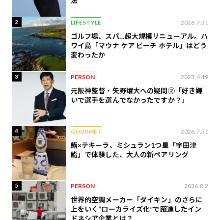
法
2
LIFESTYLE
2026.7.31
ゴルフ場、スパ…超大規模リニューアル。ハ
ワイ島「マウナ ケア ビーチ ホテル」はどう
変わったか
3
PERSON
2023.4.19
元阪神監督・矢野燿大への疑問②「好き嫌
いで選手を選んでなかったですか？」
4
GOURMET
2026.7.31
鮨×テキーラ、ミシュラン1つ星「宇田津
鮨」で体験した、大人の新ペアリング
5
PERSON
2026.8.2
世界的空調メーカー「ダイキン」のさらに
上をいく“ローカライズ化”で躍進したイン
ドネシア企業とは？