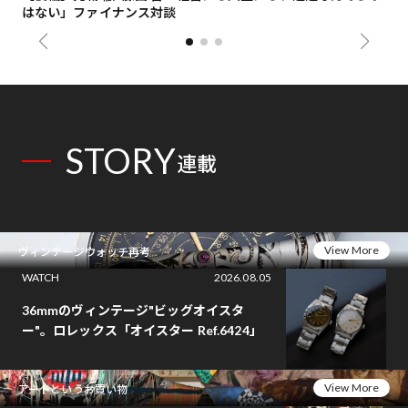
はない」ファイナンス対談
総
STORY
連載
View More
ヴィンテージウォッチ再考
WATCH
2026.08.05
36mmのヴィンテージ"ビッグオイスタ
ー"。ロレックス「オイスター Ref.6424」
View More
アートというお買い物