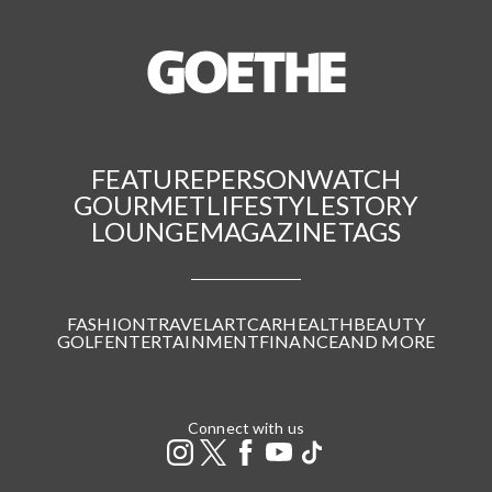
FEATURE
PERSON
WATCH
GOURMET
LIFESTYLE
STORY
LOUNGE
MAGAZINE
TAGS
FASHION
TRAVEL
ART
CAR
HEALTH
BEAUTY
GOLF
ENTERTAINMENT
FINANCE
AND MORE
Connect with us