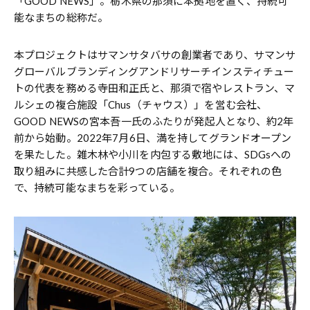
「GOOD NEWS」。栃木県の那須に本拠地を置く、持続可
能なまちの総称だ。
本プロジェクトはサマンサタバサの創業者であり、サマンサ
グローバルブランディングアンドリサーチインスティチュー
トの代表を務める寺田和正氏と、那須で宿やレストラン、マ
ルシェの複合施設「Chus（チャウス）」を営む会社、
GOOD NEWSの宮本吾一氏のふたりが発起人となり、約2年
前から始動。2022年7月6日、満を持してグランドオープン
を果たした。雑木林や小川を内包する敷地には、SDGsへの
取り組みに共感した合計9つの店舗を複合。それぞれの色
で、持続可能なまちを彩っている。