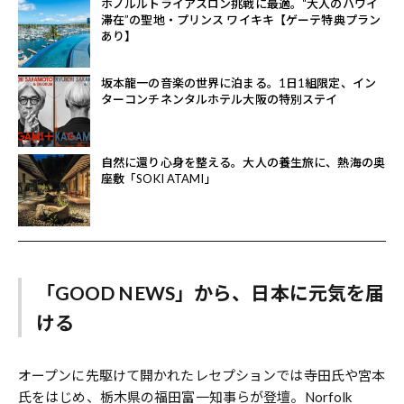
ホノルルトライアスロン挑戦に最適。“大人のハワイ
滞在”の聖地・プリンス ワイキキ【ゲーテ特典プラン
あり】
坂本龍一の音楽の世界に泊まる。1日1組限定、イン
ターコンチネンタルホテル大阪の特別ステイ
自然に還り心身を整える。大人の養生旅に、熱海の奥
座敷「SOKI ATAMI」
「GOOD NEWS」から、日本に元気を届
ける
オープンに先駆けて開かれたレセプションでは寺田氏や宮本
氏をはじめ、栃木県の福田富一知事らが登壇。Norfolk