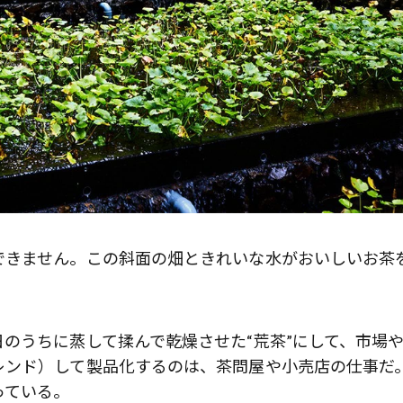
前列ホテル「UMITO 熱海 別邸」
できません。この斜面の畑ときれいな水がおいしいお茶
のうちに蒸して揉んで乾燥させた“荒茶”にして、市場
レンド）して製品化するのは、茶問屋や小売店の仕事だ
っている。