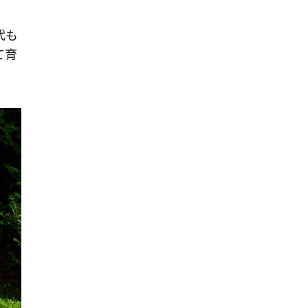
代も
て育