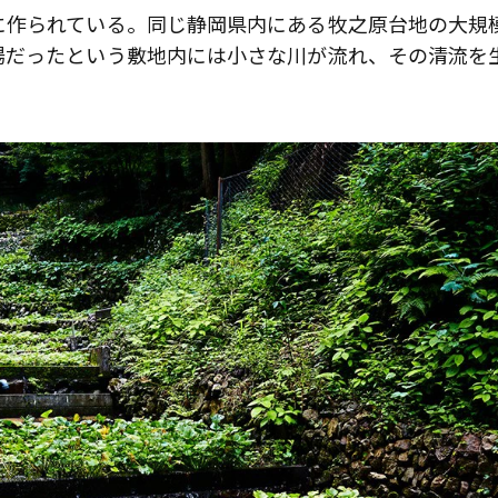
に作られている。同じ静岡県内にある牧之原台地の大規
場だったという敷地内には小さな川が流れ、その清流を
歌舞伎俳優・尾上右近が休息を過