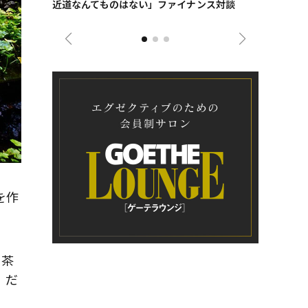
近道なんてものはない」ファイナンス対談
ンタビュー
ジネス戦略
を作
や茶
。だ