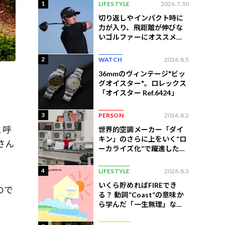
1
LIFESTYLE
2026.7.30
切り返しやインパクト時に
力が入り、飛距離が伸びな
いゴルファーにオススメの
練習法
2
WATCH
2026.8.5
36mmのヴィンテージ"ビッ
グオイスター"。ロレックス
「オイスター Ref.6424」
3
PERSON
2026.8.2
と呼
世界的空調メーカー「ダイ
キン」のさらに上をいく“ロ
さん
ーカライズ化”で躍進したイ
ンドネシア企業とは？
4
LIFESTYLE
2026.8.3
いくら貯めればFIREでき
ので
る？ 動詞“Coast”の意味か
ら学んだ「一生無理」な切
ない現実