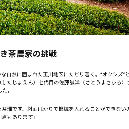
若き茶農家の挑戦
な自然に囲まれた玉川地区にたどり着く。“オクシズ”
（したじまえん）七代目の佐藤誠洋（さとうまさひろ）
した。
た茶畑です。斜面ばかりで機械を入れることができない
利点もあります」