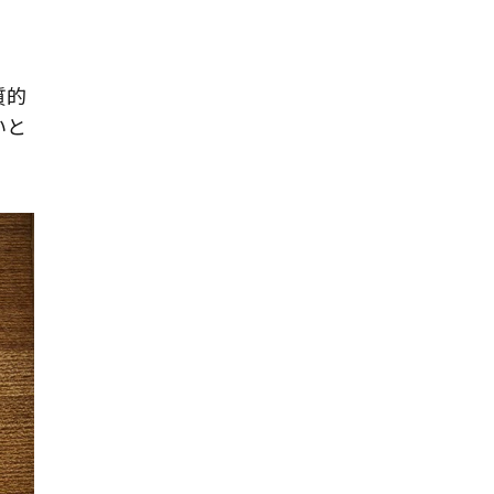
質的
いと