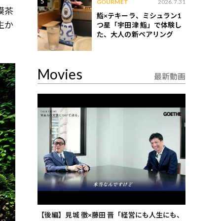
5
GOURMET
2026.7.31
模茶
鮨×テキーラ、ミシュラン1
生か
つ星「宇田津 鮨」で体験し
た、大人の新ペアリング
Movies
最新動画
ごした、海最
【後編】見城 徹×藤田 晋「経営にも人生にも、
【ゲーテ9