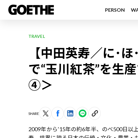
PERSON
W
TRAVEL
【中田英寿／に･ほ
で“玉川紅茶”を生
④＞
SHARE
2009年から’15年の約6年半、のべ500日
寿
。世界に誇る日本の伝統・文化・農業・