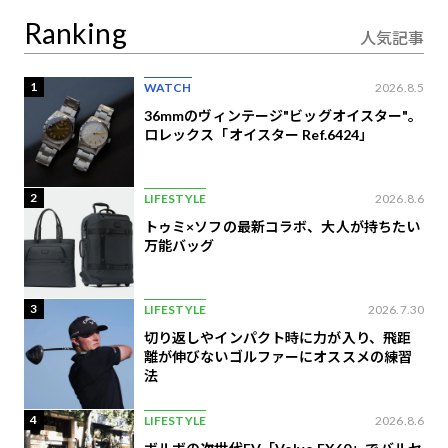
Ranking
人気記事
1
WATCH
2026.8.5
36mmのヴィンテージ"ビッグオイスター"。
ロレックス「オイスター Ref.6424」
2
LIFESTYLE
2026.8.6
トゥミ×ソフの最新コラボ、大人が持ちたい
万能バッグ
3
LIFESTYLE
2026.7.30
切り返しやインパクト時に力が入り、飛距
離が伸びないゴルファーにオススメの練習
法
4
LIFESTYLE
2026.8.6