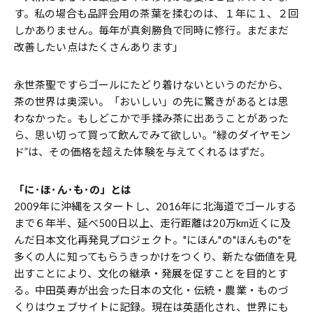
す。私の場合も品評会用の茶葉を揉むのは、１年に１、２回
しかありません。毎年が真剣勝負で同時に修行。まだまだ
改善したい点はたくさんあります」
永世茶聖ですらゴールにたどり着けないというのだから、
茶の世界は奥深い。「おいしい」の先に驚きがあるとは思
わなかった。もしどこかで手揉み茶に出あうことがあった
ら、思い切って買って飲んでみて欲しい。“緑のダイヤモン
ド”は、その価格を超えた体験を与えてくれるはずだ。
「に･ほ･ん･も･の」とは
2009年に沖縄をスタートし、2016年に北海道でゴールする
まで６年半、延べ500日以上、走行距離は20万km近くに及
んだ日本文化再発見プロジェクト。"にほん"の"ほんもの"を
多くの人に知ってもらうきっかけをつくり、新たな価値を見
出すことにより、文化の継承・発展を促すことを目的とす
る。中田英寿が出会った日本の文化・伝統・農業・ものづ
くりはウェブサイトに記録。現在は英語化され、世界にも