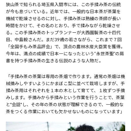
狭山茶で知られる埼玉県入間市には、この手揉み茶の伝統
が今も息づいている。近年では、一般的な日本茶が茶葉を
機械で乾燥させるのに対し、手揉み茶は熟練の茶師が長い
時間をかけて、その名のとおり、手で揉みながら乾燥させ
る。この手揉み茶のトップランナーが大西園製茶の十四代
目、中島毅さんだ。まだ39歳の若さながら、これまで７回
「全国手もみ茶品評会」で、頂点の農林水産大臣賞を獲得。
今年は、満点の成績で日本一になったという“永世茶聖”の肩
書を持つ手揉み茶の生きる伝説のような人物だ。
「手揉み茶の茶葉は専用の茶畑で作ります。通常の茶畑は機
械摘みしやすいようにかまぼこ型に並べて栽培しますが、手
揉み茶用はそれぞれを１本の木として育てて、１枚ずつ手摘
みします。手摘みから手揉みという作業を行うことで、茶葉
と"会話"し、その年の茶の状態が理解できるので、一般的な
茶をつくる作業においても欠かせないものになっています」