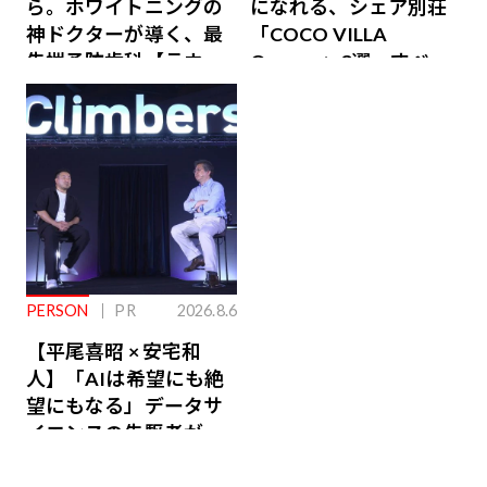
ら。ホワイトニングの
になれる、シェア別荘
神ドクターが導く、最
「COCO VILLA
先端予防歯科【ラウン
Owners」3選。すべて
ジ会員特典あり】
が絶景、収益も得られ
るその仕組みとは
PERSON
PR
2026.8.6
【平尾喜昭 × 安宅和
人】「AIは希望にも絶
望にもなる」データサ
イエンスの先駆者が語
り合うAI時代の意思決
定