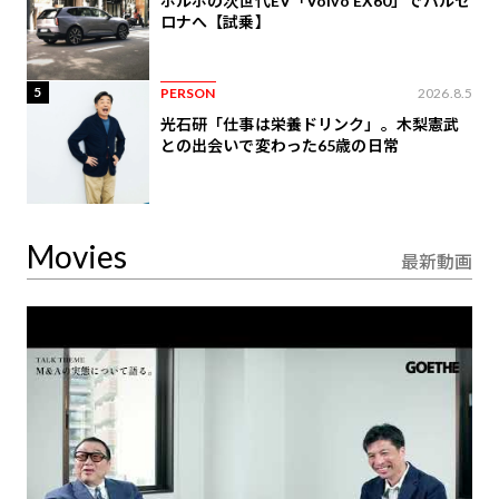
ボルボの次世代EV「Volvo EX60」でバルセ
ロナへ【試乗】
5
PERSON
2026.8.5
光石研「仕事は栄養ドリンク」。木梨憲武
との出会いで変わった65歳の日常
Movies
最新動画