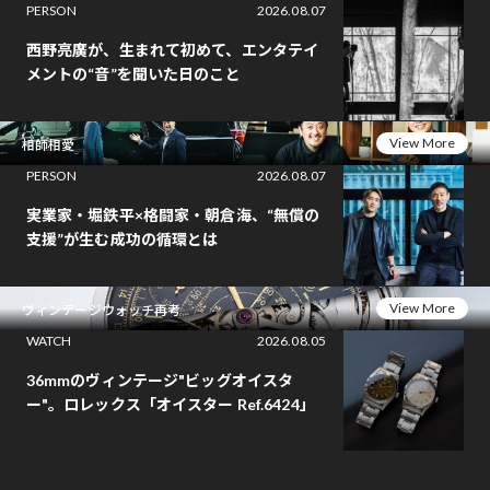
PERSON
2026.08.07
西野亮廣が、生まれて初めて、エンタテイ
メントの“音”を聞いた日のこと
View More
相師相愛
PERSON
2026.08.07
実業家・堀鉄平×格闘家・朝倉海、“無償の
支援”が生む成功の循環とは
View More
ヴィンテージウォッチ再考
WATCH
2026.08.05
36mmのヴィンテージ"ビッグオイスタ
ー"。ロレックス「オイスター Ref.6424」