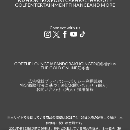
FASHION
TRAVEL
ART
CAR
HEALTH
BEAUTY
GOLF
ENTERTAINMENT
FINANCE
AND MORE
Connect with us
GOETHE LOUNGE
JAPANDORAKU
GINGER
幻冬舎plus
THE GOLD ONLINE
幻冬舎
広告掲載
プライバシーポリシー
利用規約
特定商取引法に基づく表記
お問い合わせ（個人）
お問い合わせ（法人）
採用情報
※本サイトで掲載している商品の価格は2021年4月24日以降の記事より税込（本
体価格＋税）の金額です。
2021年4月23日以前の記事は、税込と記載している場合を除き、本体価格（税