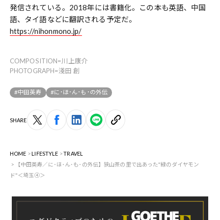
発信されている。2018年には書籍化。この本も英語、中国
語、タイ語などに翻訳される予定だ。
https://nihonmono.jp/
COMPOSITION=川上康介
PHOTOGRAPH=淺田 創
#中田英寿
#に･ほ･ん･も･の外伝
SHARE
HOME
LIFESTYLE
TRAVEL
【中田英寿／に･ほ･ん･も･の外伝】狭山茶の里で出あった"緑のダイヤモン
ド"＜埼玉④＞