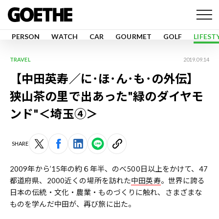
PERSON
WATCH
CAR
GOURMET
GOLF
LIFEST
TRAVEL
2019.09.14
【中田英寿／に･ほ･ん･も･の外伝】
狭山茶の里で出あった"緑のダイヤモ
ンド"＜埼玉④＞
SHARE
2009年から’15年の約６年半、のべ500日以上をかけて、47
都道府県、2000近くの場所を訪れた
中田英寿
。世界に誇る
日本の伝統・文化・農業・ものづくりに触れ、さまざまな
ものを学んだ中田が、再び旅に出た。