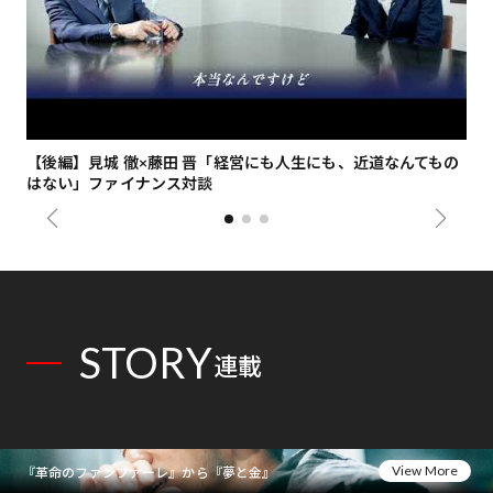
【後編】見城 徹×藤田 晋「経営にも人生にも、近道なんてもの
【
はない」ファイナンス対談
総
STORY
連載
View More
『革命のファンファーレ』から『夢と金』