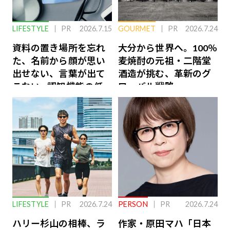
LIFESTYLE
PR
2026.7.15
GOURMET
PR
2026.7.24
資料の置き場所を忘れ
大分から世界へ。100％
た、名前から顔が思い
麦焼酎の元祖・二階堂
出せない、言葉が出て
酒造が挑む、革新のグ
こない…認知機能の低
ローバル戦略
下を救う、脳のインナ
ーケアとは
LIFESTYLE
PR
2026.7.24
PERSON
PR
2026.7.24
ハリー杉山の相棒、ラ
作家・原田マハ「日本