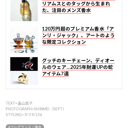
リアムスとのタッグから生まれ
た、注目のメンズ香水
120万円超のプレミアム香水「ア
ンリ・ジャック」、アートのよう
な限定コレクション
グッチのキーチェーン、ディオー
ルのウェア…2025年財運UPの蛇
アイテム7選
TEXT=畠山里子
PHOTOGRAPH=SHINMEI（SEPT）
STYLING=カワセ136
#フレグランス／香水