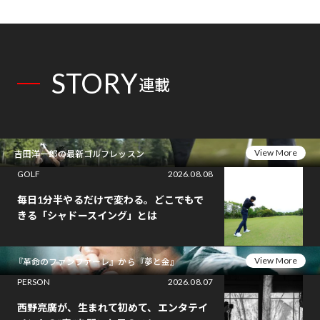
STORY
連載
View More
吉田洋一郎の最新ゴルフレッスン
GOLF
2026.08.08
毎日1分半やるだけで変わる。どこでもで
きる「シャドースイング」とは
View More
『革命のファンファーレ』から『夢と金』
PERSON
2026.08.07
西野亮廣が、生まれて初めて、エンタテイ