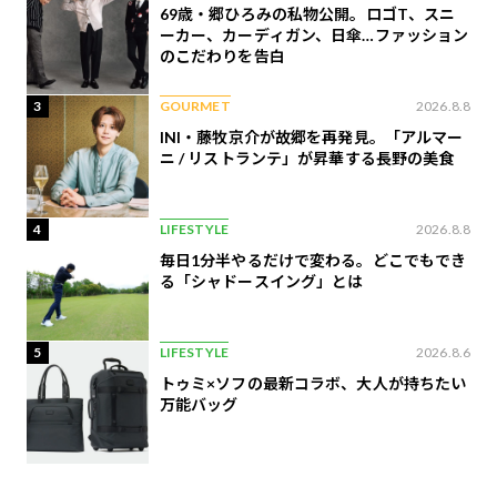
69歳・郷ひろみの私物公開。ロゴT、スニ
ーカー、カーディガン、日傘…ファッション
のこだわりを告白
3
GOURMET
2026.8.8
INI・藤牧京介が故郷を再発見。「アルマー
ニ / リストランテ」が昇華する長野の美食
4
LIFESTYLE
2026.8.8
毎日1分半やるだけで変わる。どこでもでき
る「シャドースイング」とは
5
LIFESTYLE
2026.8.6
トゥミ×ソフの最新コラボ、大人が持ちたい
万能バッグ