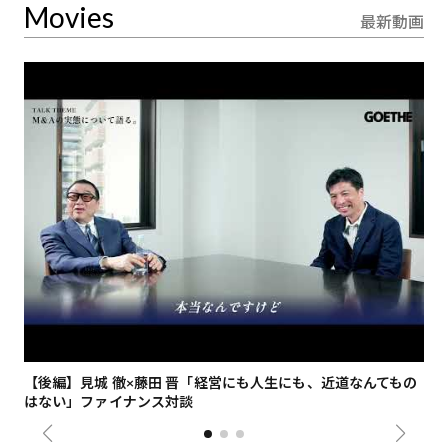
Movies
最新動画
【後編】見城 徹×藤田 晋「経営にも人生にも、近道なんてもの
【
はない」ファイナンス対談
総