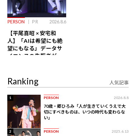
PERSON
PR
2026.8.6
【平尾喜昭 × 安宅和
人】「AIは希望にも絶
望にもなる」データサ
イエンスの先駆者が語
り合うAI時代の意思決
定
Ranking
人気記事
1
PERSON
2026.8.8
70歳・郷ひろみ「人が生きていくうえで大
切にすべきものは、いつの時代も変わらな
い」
2
PERSON
2025.6.13