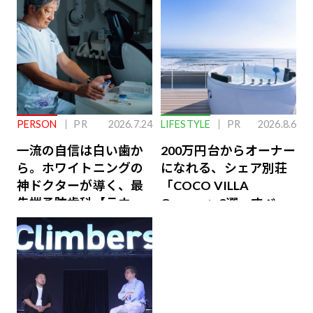
PERSON
PR
2026.7.24
LIFESTYLE
PR
2026.8.6
一流の自信は白い歯か
200万円台からオーナー
ら。ホワイトニングの
になれる、シェア別荘
神ドクターが導く、最
「COCO VILLA
先端予防歯科【ラウン
Owners」3選。すべて
ジ会員特典あり】
が絶景、収益も得られ
るその仕組みとは