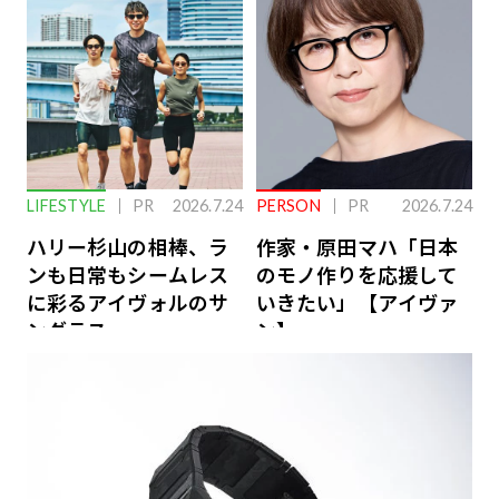
ーケアとは
LIFESTYLE
PR
2026.7.24
PERSON
PR
2026.7.24
ハリー杉山の相棒、ラ
作家・原田マハ「日本
ンも日常もシームレス
のモノ作りを応援して
に彩るアイヴォルのサ
いきたい」【アイヴァ
ングラス
ン】