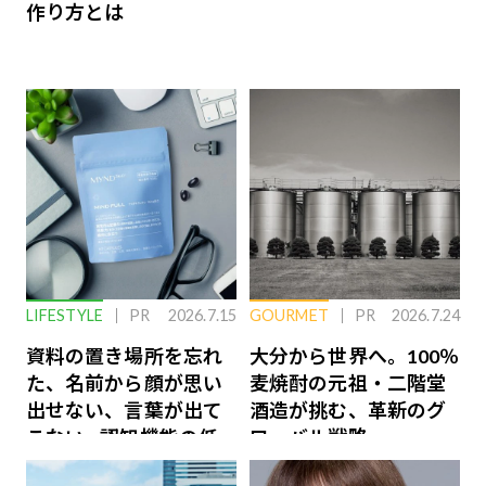
作り方とは
LIFESTYLE
PR
2026.7.15
GOURMET
PR
2026.7.24
資料の置き場所を忘れ
大分から世界へ。100％
た、名前から顔が思い
麦焼酎の元祖・二階堂
出せない、言葉が出て
酒造が挑む、革新のグ
こない…認知機能の低
ローバル戦略
下を救う、脳のインナ