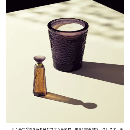
奥：毎年発表を待ち望むファンも多数。世界300点限定。クリスタルキ