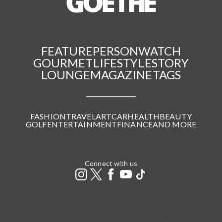
FEATURE
PERSON
WATCH
GOURMET
LIFESTYLE
STORY
LOUNGE
MAGAZINE
TAGS
FASHION
TRAVEL
ART
CAR
HEALTH
BEAUTY
GOLF
ENTERTAINMENT
FINANCE
AND MORE
Connect with us