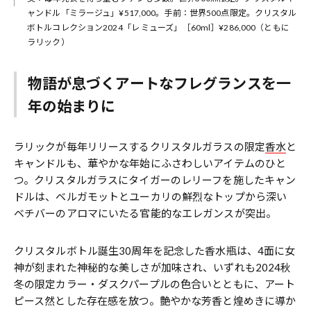
ャンドル「ミラージュ」¥517,000。手前：世界500点限定。クリスタル
ボトルコレクション2024「レ ミューズ」［60ml］¥286,000（ともに
ラリック）
物語が息づくアートなフレグランスを一
年の始まりに
ラリックが毎年リリースするクリスタルガラスの限定
香水
と
キャンドルも、華やかな年始にふさわしいアイテムのひと
つ。クリスタルガラスにタイガーのレリーフを施したキャン
ドルは、ベルガモットとユーカリの鮮烈なトップから深い
ベチバーのアロマにいたる官能的なエレガンスが突出。
クリスタルボトル誕生30周年を記念した香水瓶は、4面に女
神が刻まれた神秘的な美しさが加味され、いずれも2024秋
冬の限定カラー・ダスクパープルの色合いとともに、アート
ピース然とした存在感を放つ。艶やかな芳香と煌めきに導か