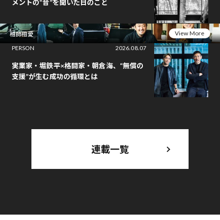
メントの“音”を聞いた日のこと
View More
相師相愛
PERSON
2026.08.07
実業家・堀鉄平×格闘家・朝倉海、“無償の
支援”が生む成功の循環とは
連載一覧