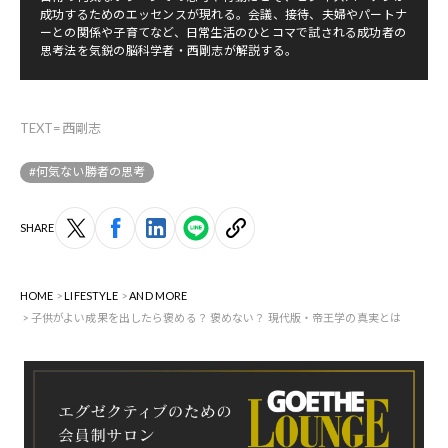
成功するためのエッセンスが現れる。会議、接待、夫婦やパートナ
ーとの関係や子育てなど、日常生活のひとコマで試される成功者の
思考法を気鋭の脳科学者・西剛志が解説する。
TEXT=西剛志
#何気ない勝者の思考
SHARE
HOME
LIFESTYLE
AND MORE
子供がよい成果を出したら褒める？ 褒めない？ 現代版・帝王学の真実とは