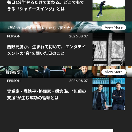
毎日1分半やるだけで変わる。どこでもで
きる「シャドースイング」とは
View More
『革命のファンファーレ』から『夢と金』
PERSON
2026.08.07
西野亮廣が、生まれて初めて、エンタテイ
メントの“音”を聞いた日のこと
View More
相師相愛
PERSON
2026.08.07
実業家・堀鉄平×格闘家・朝倉海、“無償の
支援”が生む成功の循環とは