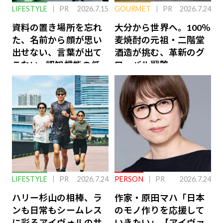
LIFESTYLE
PR
2026.7.15
GOURMET
PR
2026.7.24
資料の置き場所を忘れ
大分から世界へ。100％
た、名前から顔が思い
麦焼酎の元祖・二階堂
出せない、言葉が出て
酒造が挑む、革新のグ
こない…認知機能の低
ローバル戦略
下を救う、脳のインナ
ーケアとは
LIFESTYLE
PR
2026.7.24
PERSON
PR
2026.7.24
ハリー杉山の相棒、ラ
作家・原田マハ「日本
ンも日常もシームレス
のモノ作りを応援して
に彩るアイヴォルのサ
いきたい」【アイヴァ