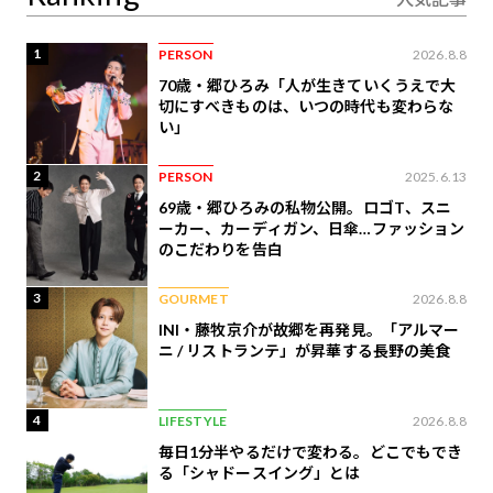
1
PERSON
2026.8.8
70歳・郷ひろみ「人が生きていくうえで大
切にすべきものは、いつの時代も変わらな
い」
2
PERSON
2025.6.13
69歳・郷ひろみの私物公開。ロゴT、スニ
ーカー、カーディガン、日傘…ファッション
のこだわりを告白
3
GOURMET
2026.8.8
INI・藤牧京介が故郷を再発見。「アルマー
ニ / リストランテ」が昇華する長野の美食
4
LIFESTYLE
2026.8.8
毎日1分半やるだけで変わる。どこでもでき
る「シャドースイング」とは