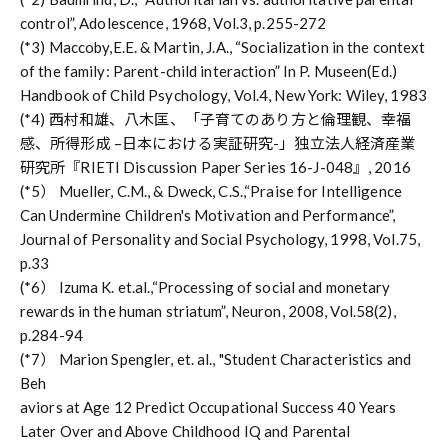
control”, Adolescence, 1968, Vol.3, p.255-272
(*3) Maccoby,E.E. & Martin, J.A., “Socialization in the context
of the family: Parent-child interaction” In P. Museen(Ed.)
Handbook of Child Psychology, Vol.4, New York: Wiley, 1983
(*4) 西村和雄、八木匡、「子育てのあり方と倫理観、幸福
感、所得形成 –日本における実証研究-」独立法人経済産業
研究所『RIETI Discussion Paper Series 16-J-048』, 2016
(*5） Mueller, C.M., & Dweck, C.S.,“Praise for Intelligence
Can Undermine Children's Motivation and Performance”,
Journal of Personality and Social Psychology, 1998, Vol.75,
p.33
(*6） Izuma K. et.al.,“Processing of social and monetary
rewards in the human striatum”, Neuron, 2008, Vol.58(2),
p.284-94
(*7） Marion Spengler, et. al., "Student Characteristics and
Beh
aviors at Age 12 Predict Occupational Success 40 Years
Later Over and Above Childhood IQ and Parental