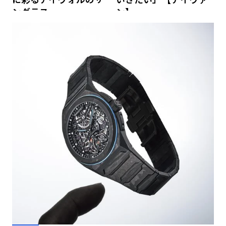
ングラス
ン】