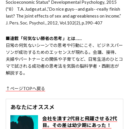
Socioeconomic Status" Developmental Psychology, 2015
(*8） T.A. Judge,et.al.,“Do nice guys--and gals--really finish
last? The joint effects of sex and agreeableness on income.”
J. Pers. Soc. Psychol., 2012, Vol.102(2), p.390-407
■連載「何気ない勝者の思考」とは……
日常の何気ないシーンでの思考や行動にこそ、ビジネスパー
ソンが成功するためのエッセンスが現れる。会議、接待、
夫婦やパートナーとの関係や子育てなど、日常生活のひとコ
マで試される成功者の思考法を気鋭の脳科学者・西剛志が
解説する。
↑ページTOPへ戻る
あなたにオススメ
会社を潰す2代目と飛躍させる2代
目。その差は幼少期にあった！