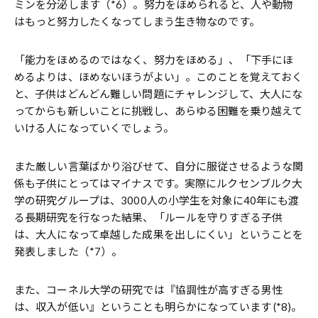
ミンを分泌します（*6）。努力をほめられると、人や動物
はもっと努力したくなってしまう生き物なのです。
「能力をほめるのではなく、努力をほめる」、「下手にほ
めるよりは、ほめないほうがよい」。このことを覚えておく
と、子供はどんどん難しい問題にチャレンジして、大人にな
ってからも新しいことに挑戦し、あらゆる困難を乗り越えて
いける人になっていくでしょう。
また厳しい言葉ばかり浴びせて、自分に服従させるような関
係も子供にとってはマイナスです。実際にルクセンブルク大
学の研究グループは、3000人の小学生を対象に40年にも渡
る長期研究を行なった結果、「ルールを守りすぎる子供
は、大人になって卓越した成果を出しにくい」ということを
発表しました（*7）。
また、コーネル大学の研究では『協調性が高すぎる男性
は、収入が低い』ということも明らかになっています (*8)。