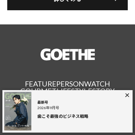
FEATURE
PERSON
WATCH
GOURMET
LIFESTYLE
STORY
LOUNGE
MAGAZINE
TAGS
最新号
2026年9月号
歯こそ最強のビジネス戦略
FASHION
TRAVEL
ART
CAR
HEALTH
BEAUTY
GOLF
ENTERTAINMENT
FINANCE
AND MORE