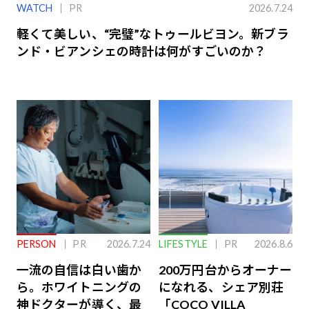
WATCH
PR
2026.7.24
軽くて美しい、“完璧”なトゥールビヨン。新ブラ
ンド・ビアンシェの時計は何がすごいのか？
PERSON
PR
2026.7.24
LIFESTYLE
PR
2026.8.6
一流の自信は白い歯か
200万円台からオーナー
ら。ホワイトニングの
になれる、シェア別荘
神ドクターが導く、最
「COCO VILLA