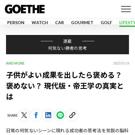
PERSON
WATCH
CAR
GOURMET
GOLF
LIFEST
連載
何気ない勝者の思考
AND MORE
2023.05.14
子供がよい成果を出したら褒める？
褒めない？ 現代版・帝王学の真実と
は
SHARE
日常の何気ないシーンに現れる成功者の思考法を気鋭の脳科