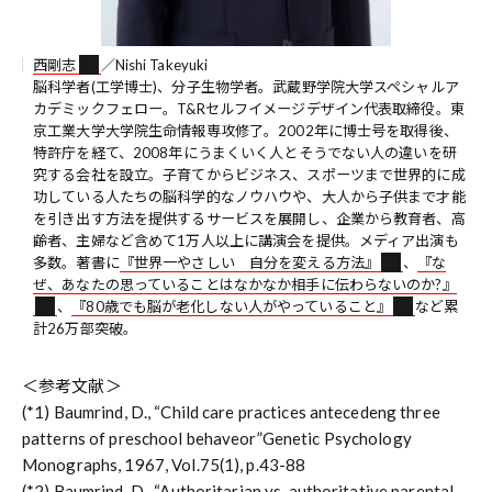
西剛志
／Nishi Takeyuki
脳科学者(工学博士)、分子生物学者。武蔵野学院大学スペシャルア
カデミックフェロー。T&Rセルフイメージデザイン代表取締役。東
京工業大学大学院生命情報専攻修了。2002年に博士号を取得後、
特許庁を経て、2008年にうまくいく人とそうでない人の違いを研
究する会社を設立。子育てからビジネス、スポーツまで世界的に成
功している人たちの脳科学的なノウハウや、大人から子供まで才能
を引き出す方法を提供するサービスを展開し、企業から教育者、高
齢者、主婦など含めて1万人以上に講演会を提供。メディア出演も
多数。著書に
『世界一やさしい 自分を変える方法』
、
『な
ぜ、あなたの思っていることはなかなか相手に伝わらないのか?』
、
『80歳でも脳が老化しない人がやっていること』
など累
計26万部突破。
＜参考文献＞
(*1) Baumrind, D., “Child care practices antecedeng three
patterns of preschool behaveor”Genetic Psychology
Monographs, 1967, Vol.75(1), p.43-88
(*2) Baumrind, D., “Authoritarian vs. authoritative parental