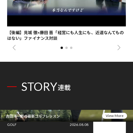
【後編】見城 徹×藤田 晋「経営にも人生にも、近道なんてもの
【
はない」ファイナンス対談
総
STORY
連載
View More
吉田洋一郎の最新ゴルフレッスン
GOLF
2026.08.08