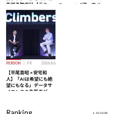
先端予防歯科【ラウン
Owners」3選。すべて
ジ会員特典あり】
が絶景、収益も得られ
るその仕組みとは
PERSON
PR
2026.8.6
【平尾喜昭 × 安宅和
人】「AIは希望にも絶
望にもなる」データサ
イエンスの先駆者が語
り合うAI時代の意思決
定
Ranking
人気記事