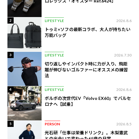
ロレックス「オイスター Ref.6424」
2
LIFESTYLE
2026.8.6
トゥミ×ソフの最新コラボ、大人が持ちたい
万能バッグ
3
LIFESTYLE
2026.7.30
切り返しやインパクト時に力が入り、飛距
離が伸びないゴルファーにオススメの練習
法
4
LIFESTYLE
2026.8.6
ボルボの次世代EV「Volvo EX60」でバルセ
ロナへ【試乗】
5
PERSON
2026.8.5
光石研「仕事は栄養ドリンク」。木梨憲武
との出会いで変わった65歳の日常