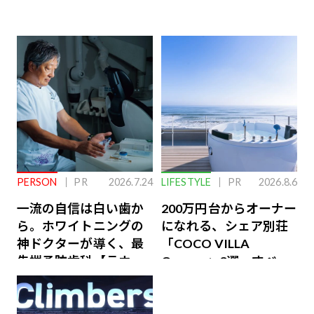
PERSON
PR
2026.7.24
LIFESTYLE
PR
2026.8.6
一流の自信は白い歯か
200万円台からオーナー
ら。ホワイトニングの
になれる、シェア別荘
神ドクターが導く、最
「COCO VILLA
先端予防歯科【ラウン
Owners」3選。すべて
ジ会員特典あり】
が絶景、収益も得られ
るその仕組みとは