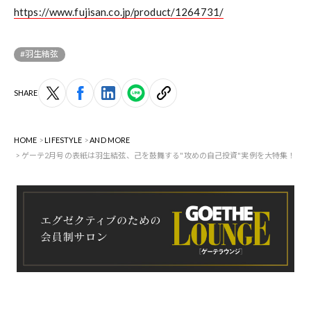
https://www.fujisan.co.jp/product/1264731/
#羽生結弦
SHARE
HOME
LIFESTYLE
AND MORE
ゲーテ2月号の表紙は羽生結弦、己を鼓舞する"攻めの自己投資"実例を大特集！