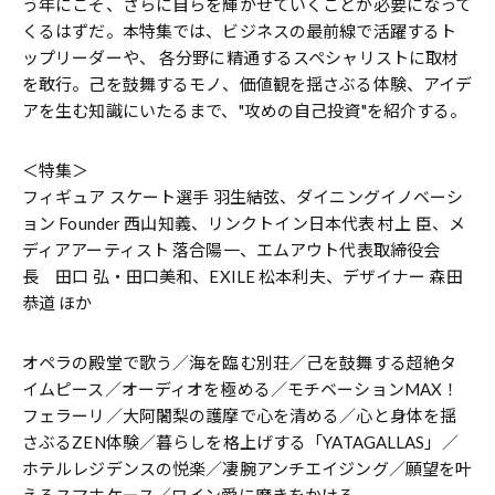
う年にこそ、さらに自らを輝かせていくことが必要になって
くるはずだ。本特集では、ビジネスの最前線で活躍するト
ップリーダーや、 各分野に精通するスペシャリストに取材
を敢行。己を鼓舞するモノ、価値観を揺さぶる体験、アイデ
アを生む知識にいたるまで、"攻めの自己投資"を紹介する。
＜特集＞
フィギュア スケート選手 羽生結弦、ダイニングイノベーシ
ョン Founder 西山知義、リンクトイン日本代表 村上 臣、メ
ディアアーティスト 落合陽一、エムアウト代表取締役会
長 田口 弘・田口美和、EXILE 松本利夫、デザイナー 森田
恭道 ほか
オペラの殿堂で歌う／海を臨む別荘／己を鼓舞する超絶タ
イムピース／オーディオを極める／モチベーションMAX！
フェラーリ／大阿闍梨の護摩で心を清める／心と身体を揺
さぶるZEN体験／暮らしを格上げする「YATAGALLAS」／
ホテルレジデンスの悦楽／凄腕アンチエイジング／願望を叶