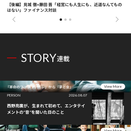
【後編】見城 徹×藤田 晋「経営にも人生にも、近道なんてもの
【
はない」ファイナンス対談
総
STORY
連載
View More
『革命のファンファーレ』から『夢と金』
PERSON
2026.08.07
西野亮廣が、生まれて初めて、エンタテイ
メントの“音”を聞いた日のこと
View More