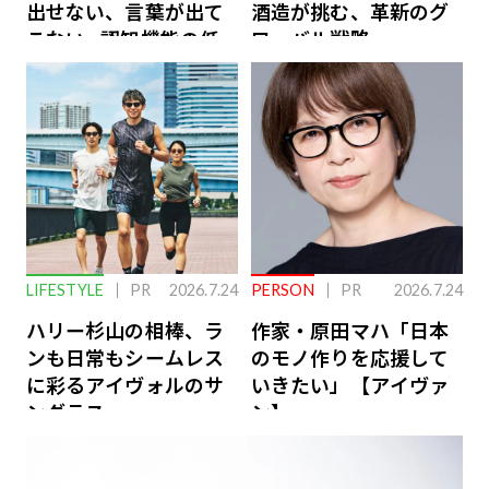
出せない、言葉が出て
酒造が挑む、革新のグ
こない…認知機能の低
ローバル戦略
下を救う、脳のインナ
ーケアとは
LIFESTYLE
PR
2026.7.24
PERSON
PR
2026.7.24
ハリー杉山の相棒、ラ
作家・原田マハ「日本
ンも日常もシームレス
のモノ作りを応援して
に彩るアイヴォルのサ
いきたい」【アイヴァ
ングラス
ン】