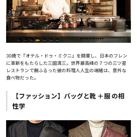
30歳で『オテル・ドゥ・ミクニ』を開業し、日本のフレン
に革新をもたらした三國清三。世界最高峰の７つの三ツ星
レストランで腕ふるった彼の料理人人生の端緒は、意外な
食べ物だった。
【ファッション】バッグと靴 ＋服 の相
性学