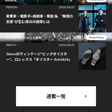
相師相愛
PERSON
2026.08.07
実業家・堀鉄平×格闘家・朝倉海、“無償の
支援”が生む成功の循環とは
View More
ヴィンテージウォッチ再考
WATCH
2026.08.05
36mmのヴィンテージ"ビッグオイスタ
ー"。ロレックス「オイスター Ref.6424」
連載一覧