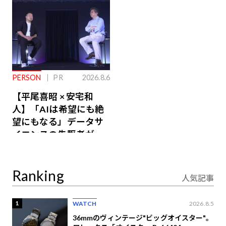
PERSON
PR
2026.8.6
【平尾喜昭 × 安宅和
人】「AIは希望にも絶
望にもなる」データサ
イエンスの先駆者が語
り合うAI時代の意思決
定
Ranking
人気記事
1
WATCH
2026.8.5
36mmのヴィンテージ"ビッグオイスター"。