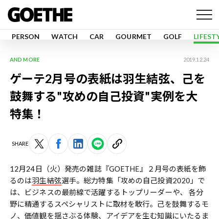
PERSON
WATCH
CAR
GOURMET
GOLF
LIFEST
AND MORE
2019.12.24
ゲーテ2月号の表紙は羽生結弦、己を
鼓舞する"攻めの自己投資"実例を大
特集！
SHARE
12月24日（火）発売の雑誌『GOETHE』２月号の表紙を飾
るのは
羽生結弦
選手。総力特集「攻めの自己投資2020」で
は、ビジネスの最前線で活躍するトップリーダーや、 各分
野に精通するスペシャリストに取材を敢行。己を鼓舞するモ
ノ、価値観を揺さぶる体験、アイデアを生む知識にいたるま