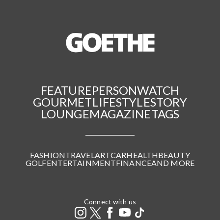
FEATURE
PERSON
WATCH
GOURMET
LIFESTYLE
STORY
LOUNGE
MAGAZINE
TAGS
FASHION
TRAVEL
ART
CAR
HEALTH
BEAUTY
GOLF
ENTERTAINMENT
FINANCE
AND MORE
Connect with us