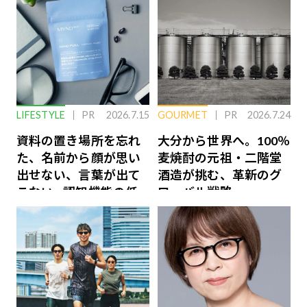
LIFESTYLE
PR
2026.7.15
GOURMET
PR
2026.7.24
資料の置き場所を忘れ
大分から世界へ。100％
た、名前から顔が思い
麦焼酎の元祖・二階堂
出せない、言葉が出て
酒造が挑む、革新のグ
こない…認知機能の低
ローバル戦略
下を救う、脳のインナ
ーケアとは