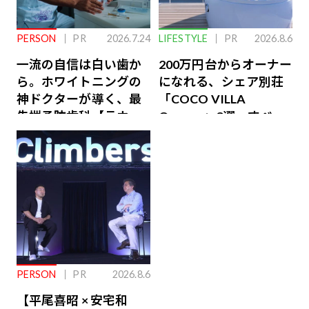
PERSON
PR
2026.7.24
LIFESTYLE
PR
2026.8.6
一流の自信は白い歯か
200万円台からオーナー
ら。ホワイトニングの
になれる、シェア別荘
神ドクターが導く、最
「COCO VILLA
先端予防歯科【ラウン
Owners」3選。すべて
ジ会員特典あり】
が絶景、収益も得られ
るその仕組みとは
PERSON
PR
2026.8.6
【平尾喜昭 × 安宅和