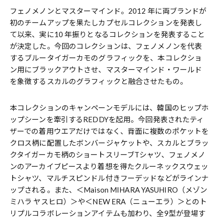
フェノメノンとマスターマインド。2012 年に両ブランドが
初のチームアップを果たしカプセルコレクションを発表し
て以来、実に10 年振りとなるコレクションを発表すること
が決定した。今回のコレクションは、フェノメノンを代表
するブルータイガーカモのグラフィックを、本コレクショ
ン用にブラックアウトさせ、マスターマインド・ワールド
を象徴するスカルのグラフィックと融合させたもの。
本コレクションのキャンペーンモデルには、韓国のヒップホ
ップシーンを牽引するREDDYを起用。今回発表されたティ
ザーでの着用ウエアだけではなく、背面に複数のポケットを
クロス柄に配置したボンバージャケットや、スカルとブラッ
クタイガーカモ柄のショートスリーブTシャツ、フェノメノ
ンのアーカイブピースより着想を得たクルーネックスウェッ
トシャツ、マルチスピンドル付きフーデッドなどがラインナ
ップされる。また、＜Maison MIHARA YASUHIRO（メゾン
ミハラ ヤスヒロ）＞や＜NEW ERA（ニューエラ）＞とのト
リプルコラボレーションアイテムも加わり、全9型が登場す