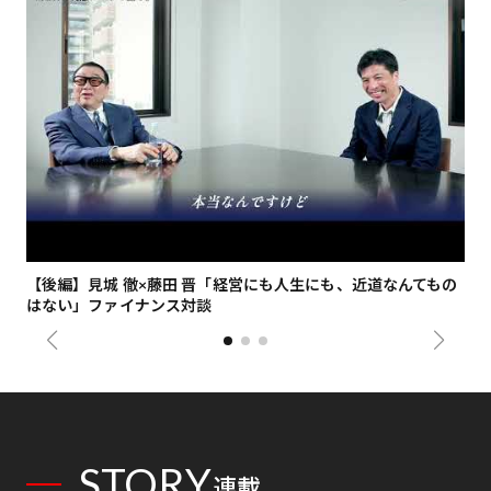
【後編】見城 徹×藤田 晋「経営にも人生にも、近道なんてもの
【
はない」ファイナンス対談
総
STORY
連載