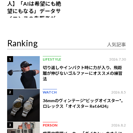
人】「AIは希望にも絶
望にもなる」データサ
イエンスの先駆者が語
り合うAI時代の意思決
定
Ranking
人気記事
1
LIFESTYLE
2026.7.30
切り返しやインパクト時に力が入り、飛距
離が伸びないゴルファーにオススメの練習
法
2
WATCH
2026.8.5
36mmのヴィンテージ"ビッグオイスター"。
ロレックス「オイスター Ref.6424」
3
PERSON
2026.8.2