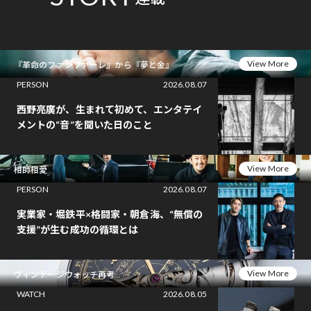
View More
『革命のファンファーレ』から『夢と金』
PERSON
2026.08.07
西野亮廣が、生まれて初めて、エンタテイ
メントの“音”を聞いた日のこと
View More
相師相愛
PERSON
2026.08.07
実業家・堀鉄平×格闘家・朝倉海、“無償の
支援”が生む成功の循環とは
View More
ヴィンテージウォッチ再考
WATCH
2026.08.05