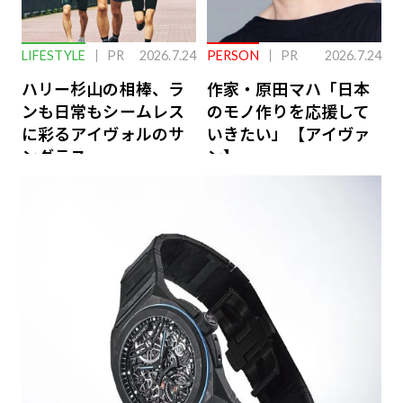
LIFESTYLE
PR
2026.7.24
PERSON
PR
2026.7.24
ハリー杉山の相棒、ラ
作家・原田マハ「日本
ンも日常もシームレス
のモノ作りを応援して
に彩るアイヴォルのサ
いきたい」【アイヴァ
ングラス
ン】