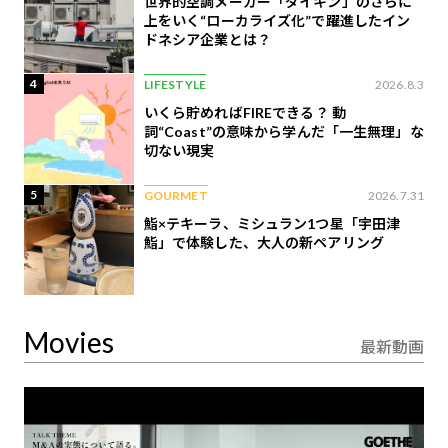
世界的空調メーカー「ダイキン」のさらに
上をいく“ローカライズ化”で躍進したイン
ドネシア企業とは？
4
LIFESTYLE
2026.8.3
いくら貯めればFIREできる？ 動
詞“Coast”の意味から学んだ「一生無理」な
切ない現実
5
GOURMET
2026.7.31
鮨×テキーラ、ミシュラン1つ星「宇田津
鮨」で体験した、大人の新ペアリング
Movies
最新動画