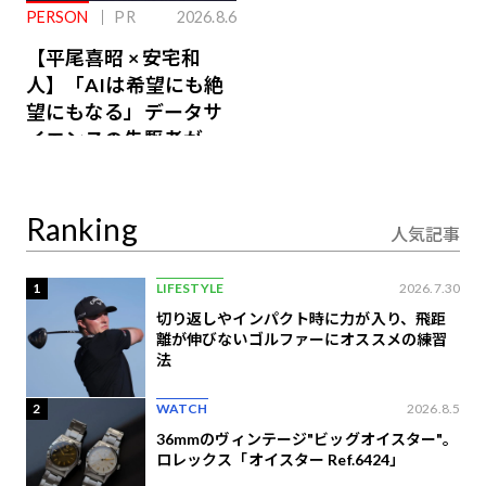
PERSON
PR
2026.8.6
【平尾喜昭 × 安宅和
人】「AIは希望にも絶
望にもなる」データサ
イエンスの先駆者が語
り合うAI時代の意思決
定
Ranking
人気記事
1
LIFESTYLE
2026.7.30
切り返しやインパクト時に力が入り、飛距
離が伸びないゴルファーにオススメの練習
法
2
WATCH
2026.8.5
36mmのヴィンテージ"ビッグオイスター"。
ロレックス「オイスター Ref.6424」