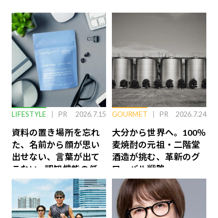
LIFESTYLE
PR
2026.7.15
GOURMET
PR
2026.7.24
資料の置き場所を忘れ
大分から世界へ。100％
た、名前から顔が思い
麦焼酎の元祖・二階堂
出せない、言葉が出て
酒造が挑む、革新のグ
こない…認知機能の低
ローバル戦略
下を救う、脳のインナ
ーケアとは