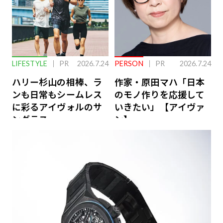
LIFESTYLE
PR
2026.7.24
PERSON
PR
2026.7.24
ハリー杉山の相棒、ラ
作家・原田マハ「日本
ンも日常もシームレス
のモノ作りを応援して
に彩るアイヴォルのサ
いきたい」【アイヴァ
ングラス
ン】