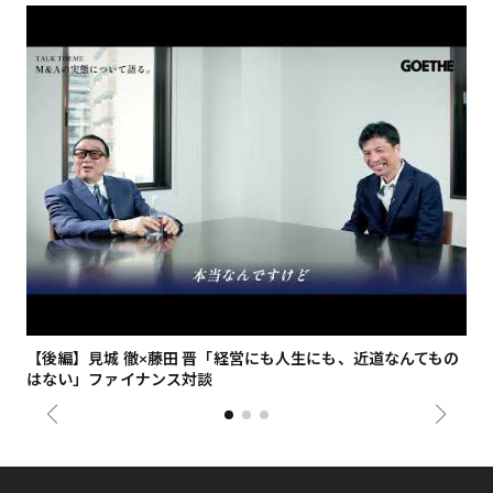
【後編】見城 徹×藤田 晋「経営にも人生にも、近道なんてもの
【
はない」ファイナンス対談
総