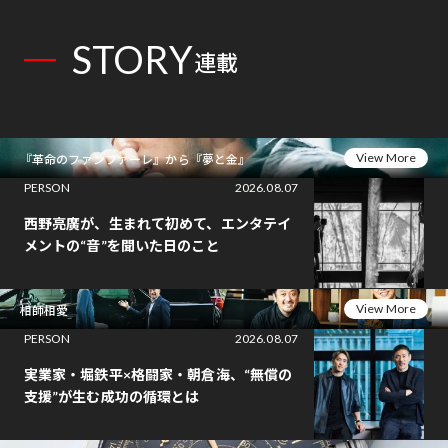
STORY
連載
View More
『革命のファンファーレ』から『夢と金』
PERSON
2026.08.07
西野亮廣が、生まれて初めて、エンタテイ
メントの“音”を聞いた日のこと
View More
相師相愛
PERSON
2026.08.07
実業家・堀鉄平×格闘家・朝倉海、“無償の
支援”が生む成功の循環とは