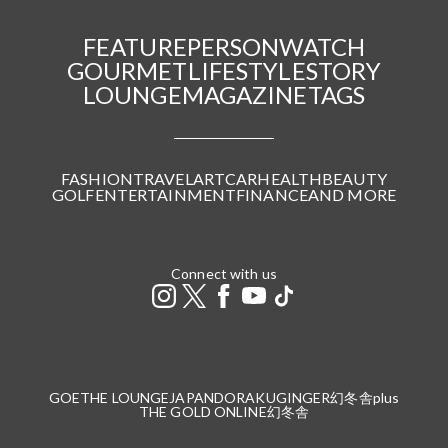
FEATURE
PERSON
WATCH
GOURMET
LIFESTYLE
STORY
LOUNGE
MAGAZINE
TAGS
FASHION
TRAVEL
ART
CAR
HEALTH
BEAUTY
GOLF
ENTERTAINMENT
FINANCE
AND MORE
Connect with us
GOETHE LOUNGE
JAPANDORAKU
GINGER
幻冬舎plus
THE GOLD ONLINE
幻冬舎