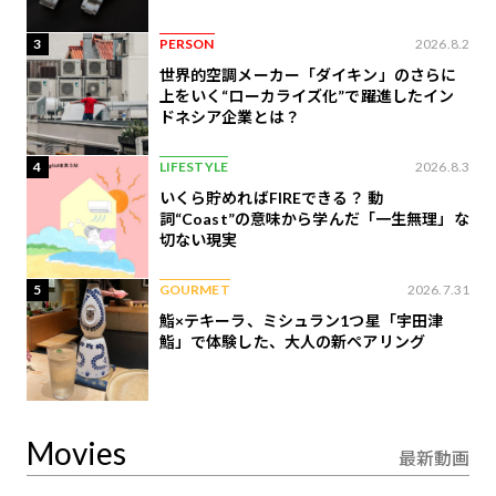
3
PERSON
2026.8.2
世界的空調メーカー「ダイキン」のさらに
上をいく“ローカライズ化”で躍進したイン
ドネシア企業とは？
4
LIFESTYLE
2026.8.3
いくら貯めればFIREできる？ 動
詞“Coast”の意味から学んだ「一生無理」な
切ない現実
5
GOURMET
2026.7.31
鮨×テキーラ、ミシュラン1つ星「宇田津
鮨」で体験した、大人の新ペアリング
Movies
最新動画