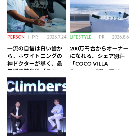
PERSON
PR
2026.7.24
LIFESTYLE
PR
2026.8.6
一流の自信は白い歯か
200万円台からオーナー
ら。ホワイトニングの
になれる、シェア別荘
神ドクターが導く、最
「COCO VILLA
先端予防歯科【ラウン
Owners」3選。すべて
ジ会員特典あり】
が絶景、収益も得られ
るその仕組みとは