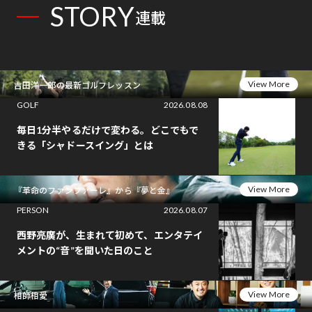
STORY
連載
View More
吉田洋一郎の最新ゴルフレッスン
GOLF
2026.08.08
毎日1分半やるだけで変わる。どこでもで
きる「シャドースイング」とは
View More
『革命のファンファーレ』から『夢と金』
PERSON
2026.08.07
西野亮廣が、生まれて初めて、エンタテイ
メントの“音”を聞いた日のこと
View More
相師相愛