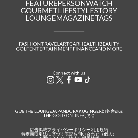
FEATURE
PERSON
WATCH
GOURMET
LIFESTYLE
STORY
LOUNGE
MAGAZINE
TAGS
FASHION
TRAVEL
ART
CAR
HEALTH
BEAUTY
GOLF
ENTERTAINMENT
FINANCE
AND MORE
Connect with us
GOETHE LOUNGE
JAPANDORAKU
GINGER
幻冬舎plus
THE GOLD ONLINE
幻冬舎
広告掲載
プライバシーポリシー
利用規約
特定商取引法に基づく表記
お問い合わせ（個人）