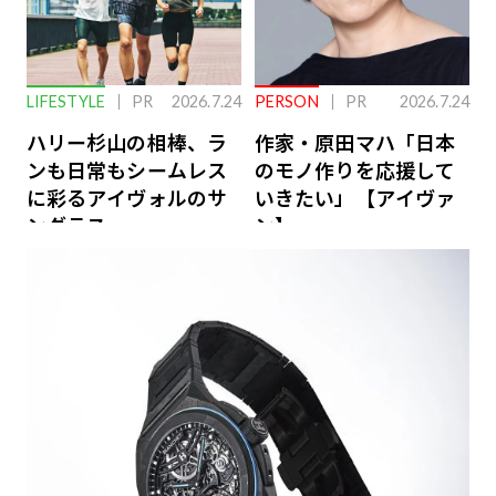
LIFESTYLE
PR
2026.7.24
PERSON
PR
2026.7.24
ハリー杉山の相棒、ラ
作家・原田マハ「日本
ンも日常もシームレス
のモノ作りを応援して
に彩るアイヴォルのサ
いきたい」【アイヴァ
ングラス
ン】