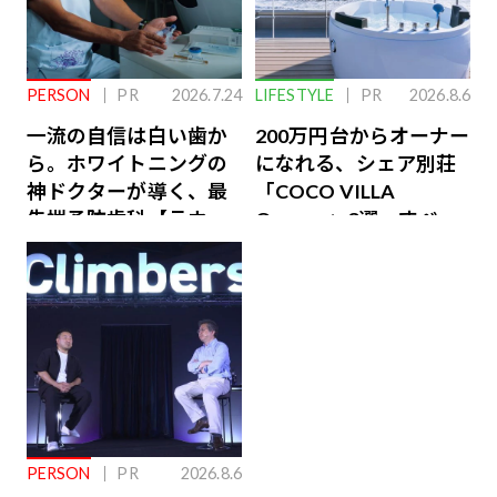
PERSON
PR
2026.7.24
LIFESTYLE
PR
2026.8.6
一流の自信は白い歯か
200万円台からオーナー
ら。ホワイトニングの
になれる、シェア別荘
神ドクターが導く、最
「COCO VILLA
先端予防歯科【ラウン
Owners」3選。すべて
ジ会員特典あり】
が絶景、収益も得られ
るその仕組みとは
PERSON
PR
2026.8.6