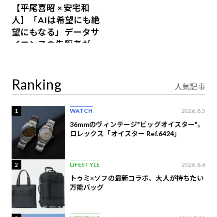
【平尾喜昭 × 安宅和
人】「AIは希望にも絶
望にもなる」データサ
イエンスの先駆者が語
り合うAI時代の意思決
定
Ranking
人気記事
1
WATCH
2026.8.5
36mmのヴィンテージ"ビッグオイスター"。
ロレックス「オイスター Ref.6424」
2
LIFESTYLE
2026.8.6
トゥミ×ソフの最新コラボ、大人が持ちたい
万能バッグ