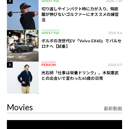
3
LIFESTYLE
2026.7.30
切り返しやインパクト時に力が入り、飛距
離が伸びないゴルファーにオススメの練習
法
4
LIFESTYLE
2026.8.6
ボルボの次世代EV「Volvo EX60」でバルセ
ロナへ【試乗】
5
PERSON
2026.8.5
光石研「仕事は栄養ドリンク」。木梨憲武
との出会いで変わった65歳の日常
Movies
最新動画