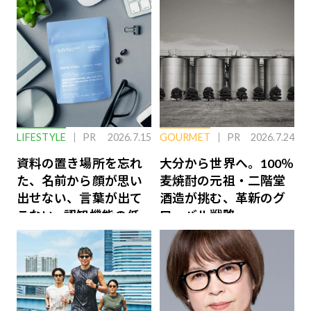
LIFESTYLE
PR
2026.7.15
GOURMET
PR
2026.7.24
資料の置き場所を忘れ
大分から世界へ。100％
た、名前から顔が思い
麦焼酎の元祖・二階堂
出せない、言葉が出て
酒造が挑む、革新のグ
こない…認知機能の低
ローバル戦略
下を救う、脳のインナ
ーケアとは