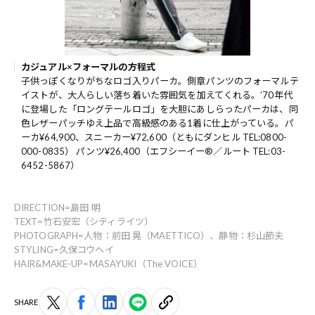
カジュアル×フォーマルの方程式
子供っぽくなりがちなロゴ入りパーカ。側章パンツのフォーマルテ
イストが、大人らしい落ち着いた雰囲気を加えてくれる。’70年代
に登場した「ロングテールロゴ」を大胆にあしらったパーカは、同
色レザーパッチゆえ上品で高級感のある1着に仕上がっている。パ
ーカ¥64,900、スニーカー¥72,600（ともにダンヒル TEL:0800-
000-0835） パンツ¥26,400（エフシーイー®／ルート TEL:03-
6452-5867）
DIRECTION=島田 明
TEXT=竹石安宏（シティライツ）
PHOTOGRAPH=人物：前田 晃（MAETTICO）、静物：杉山節夫
STYLING=久保コウヘイ
HAIR&MAKE-UP=MASAYUKI（The VOICE）
SHARE