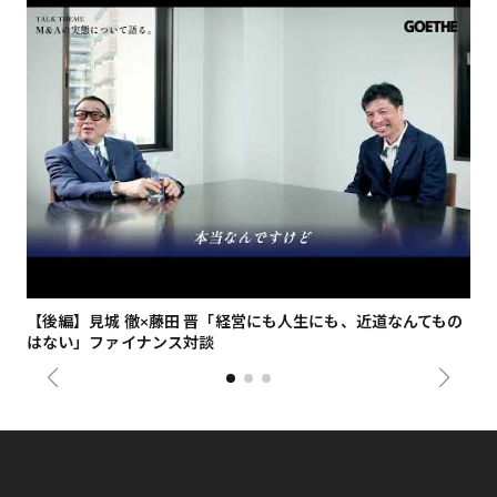
【後編】見城 徹×藤田 晋「経営にも人生にも、近道なんてもの
【
はない」ファイナンス対談
総