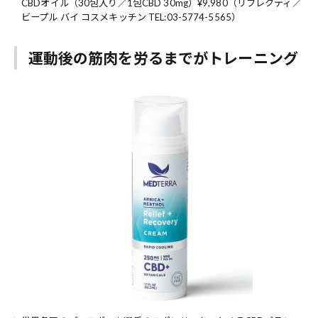
CBDオイル（30包入り／1包CBD 30mg）¥9,980（リフレクティ／
ビープル バイ コスメキッチン TEL:03-5774-5565）
運動後の筋肉を労るまでがトレーニング