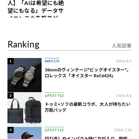
人】「AIは希望にも絶
望にもなる」データサ
イエンスの先駆者が語
り合うAI時代の意思決
定
Ranking
人気記事
1
WATCH
2026.8.5
36mmのヴィンテージ"ビッグオイスター"。
ロレックス「オイスター Ref.6424」
2
LIFESTYLE
2026.8.6
トゥミ×ソフの最新コラボ、大人が持ちたい
万能バッグ
3
LIFESTYLE
2026.7.30
切り返しやインパクト時に力が入り、飛距