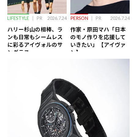
LIFESTYLE
PR
2026.7.24
PERSON
PR
2026.7.24
ハリー杉山の相棒、ラ
作家・原田マハ「日本
ンも日常もシームレス
のモノ作りを応援して
に彩るアイヴォルのサ
いきたい」【アイヴァ
ングラス
ン】