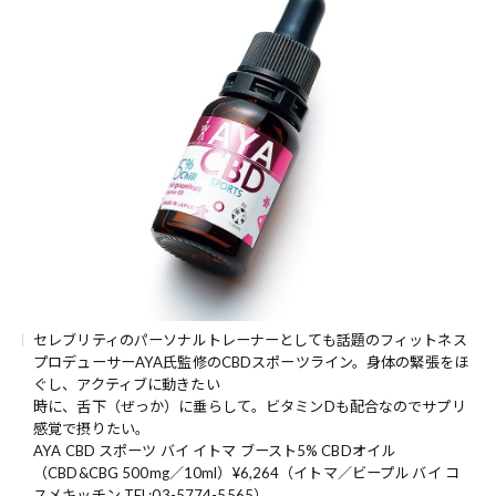
セレブリティのパーソナルトレーナーとしても話題のフィットネス
プロデューサーAYA氏監修のCBDスポーツライン。身体の緊張をほ
ぐし、アクティブに動きたい
時に、舌下（ぜっか）に垂らして。ビタミンDも配合なのでサプリ
感覚で摂りたい。
AYA CBD スポーツ バイ イトマ ブースト5% CBDオイル
（CBD&CBG 500mg／10ml）¥6,264（イトマ／ビープル バイ コ
スメキッチン TEL:03-5774-5565）