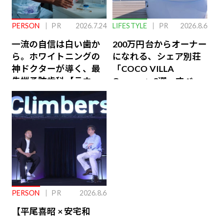
PERSON
PR
2026.7.24
LIFESTYLE
PR
2026.8.6
一流の自信は白い歯か
200万円台からオーナー
ら。ホワイトニングの
になれる、シェア別荘
神ドクターが導く、最
「COCO VILLA
先端予防歯科【ラウン
Owners」3選。すべて
ジ会員特典あり】
が絶景、収益も得られ
るその仕組みとは
PERSON
PR
2026.8.6
【平尾喜昭 × 安宅和