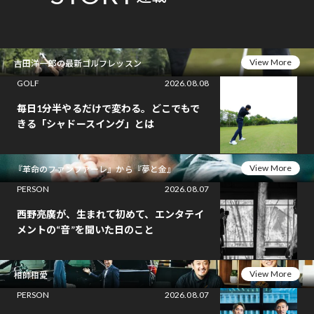
View More
吉田洋一郎の最新ゴルフレッスン
GOLF
2026.08.08
毎日1分半やるだけで変わる。どこでもで
きる「シャドースイング」とは
View More
『革命のファンファーレ』から『夢と金』
PERSON
2026.08.07
西野亮廣が、生まれて初めて、エンタテイ
メントの“音”を聞いた日のこと
View More
相師相愛
PERSON
2026.08.07