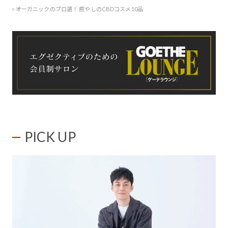
オーガニックのプロ選！ 癒やしのCBDコスメ10品
PICK UP