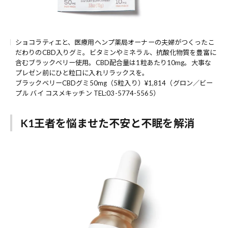
ショコラティエと、医療用ヘンプ薬局オーナーの夫婦がつくったこ
だわりのCBD入りグミ。ビタミンやミネラル、抗酸化物質を豊富に
含むブラックベリー使用。CBD配合量は1粒あたり10mg。大事な
プレゼン前にひと粒口に入れリラックスを。
ブラックベリーCBDグミ50mg（5粒入り）¥1,814（グロン／ビー
プル バイ コスメキッチン TEL:03-5774-5565）
K1王者を悩ませた不安と不眠を解消