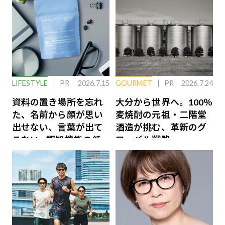
LIFESTYLE
PR
2026.7.15
GOURMET
PR
2026.7.24
資料の置き場所を忘れ
大分から世界へ。100％
た、名前から顔が思い
麦焼酎の元祖・二階堂
出せない、言葉が出て
酒造が挑む、革新のグ
こない…認知機能の低
ローバル戦略
下を救う、脳のインナ
ーケアとは