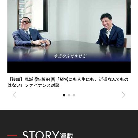
【後編】見城 徹×藤田 晋「経営にも人生にも、近道なんてもの
【
はない」ファイナンス対談
総
STORY
連載