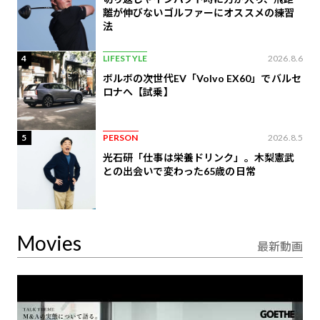
離が伸びないゴルファーにオススメの練習
法
4
LIFESTYLE
2026.8.6
ボルボの次世代EV「Volvo EX60」でバルセ
ロナへ【試乗】
5
PERSON
2026.8.5
光石研「仕事は栄養ドリンク」。木梨憲武
との出会いで変わった65歳の日常
Movies
最新動画