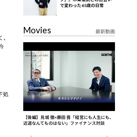
で変わった65歳の日常
Movies
最新動画
く、
今
下処
ごした、海最
【後編】見城 徹×藤田 晋「経営にも人生にも、
【ゲーテ9
近道なんてものはない」ファイナンス対談
ンタビュー
ジネス戦略