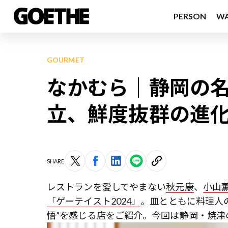
PERSON
W
GOURMET
なかむら｜静岡の
立、鮮度抜群の進
SHARE
レストランを愛してやまない
秋元康
、
小山
「ゲーテイスト2024」
。皿とともに料理人
悟”を感じる店をご紹介。今回は静岡・焼津