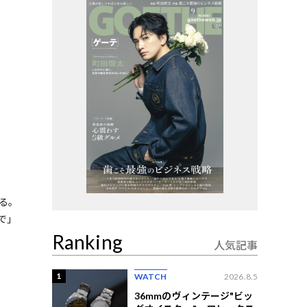
る。
で」
Ranking
人気記事
1
WATCH
2026.8.5
36mmのヴィンテージ"ビッ