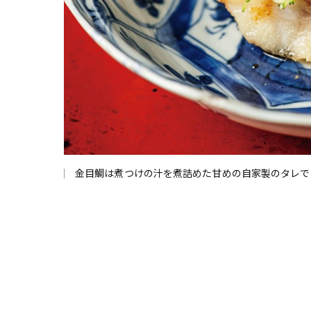
金目鯛は煮つけの汁を煮詰めた甘めの自家製のタレで（料