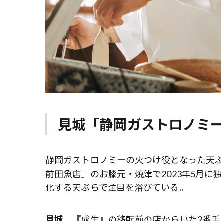
見城「静岡ガストロノミ
静岡ガストロノミーの火つけ役となった天
前田魚店』のお膝元・焼津で2023年5月
化する天ぷらで注目を浴びている。
見城
『成生』の移転前の店からいた2番手