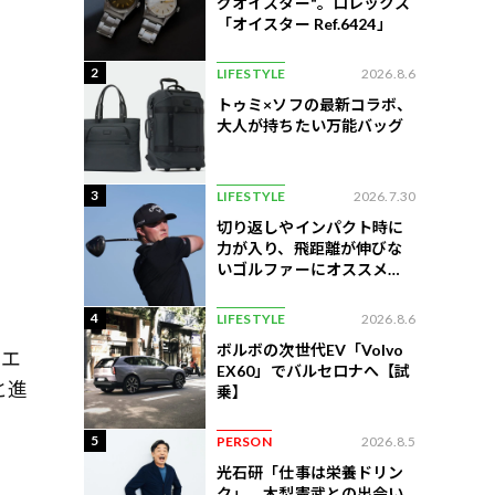
グオイスター"。ロレックス
「オイスター Ref.6424」
2
LIFESTYLE
2026.8.6
トゥミ×ソフの最新コラボ、
大人が持ちたい万能バッグ
3
LIFESTYLE
2026.7.30
切り返しやインパクト時に
力が入り、飛距離が伸びな
いゴルファーにオススメの
」
練習法
4
LIFESTYLE
2026.8.6
ボルボの次世代EV「Volvo
スエ
EX60」でバルセロナへ【試
と進
乗】
5
PERSON
2026.8.5
光石研「仕事は栄養ドリン
ク」。木梨憲武との出会い