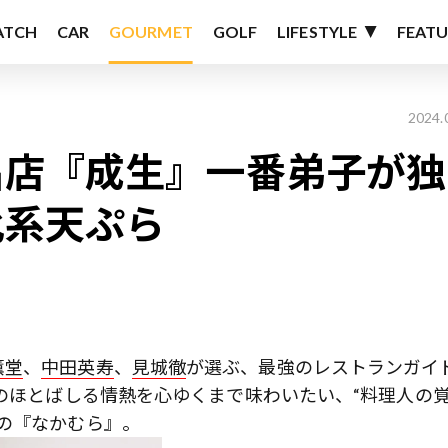
ATCH
CAR
GOURMET
GOLF
LIFESTYLE
FEATU
2024.
名店『成生』一番弟子が独
化系天ぷら
薫堂
、
中田英寿
、
見城徹
が選ぶ、最強のレストランガイ
のほとばしる情熱を心ゆくまで味わいたい、“料理人の
の『なかむら』。