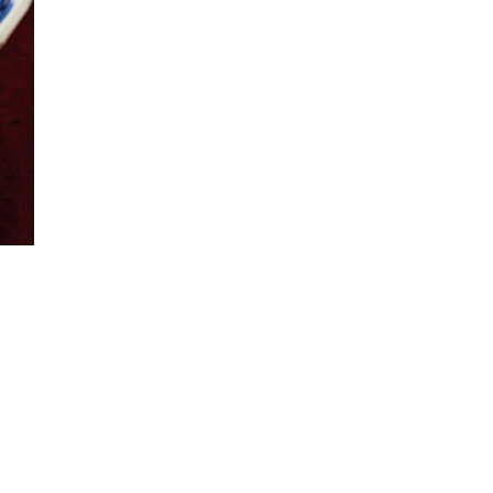
鯵は身が倍に膨らみ、ほくほくの食感。天つゆで。