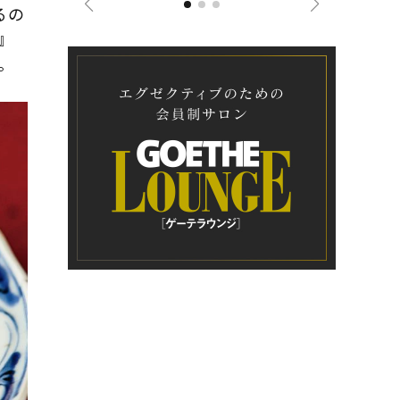
るの
』
。