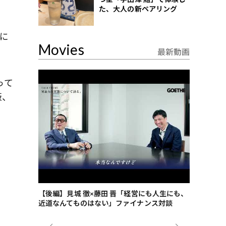
た、大人の新ペアリング
に
Movies
最新動画
って
飯、
ごした、海最
【後編】見城 徹×藤田 晋「経営にも人生にも、
【ゲーテ9
近道なんてものはない」ファイナンス対談
ンタビュー
ジネス戦略