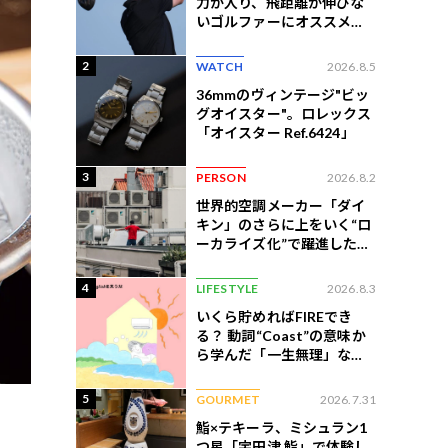
力が入り、飛距離が伸びな
いゴルファーにオススメの
練習法
2
WATCH
2026.8.5
36mmのヴィンテージ"ビッ
グオイスター"。ロレックス
「オイスター Ref.6424」
3
PERSON
2026.8.2
世界的空調メーカー「ダイ
キン」のさらに上をいく“ロ
ーカライズ化”で躍進したイ
ンドネシア企業とは？
4
LIFESTYLE
2026.8.3
いくら貯めればFIREでき
る？ 動詞“Coast”の意味か
ら学んだ「一生無理」な切
ない現実
5
GOURMET
2026.7.31
鮨×テキーラ、ミシュラン1
つ星「宇田津 鮨」で体験し