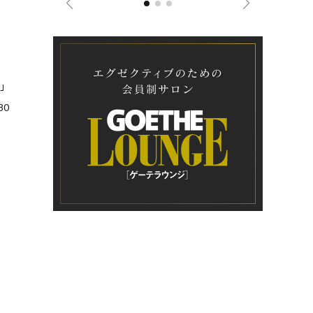
ー」
80