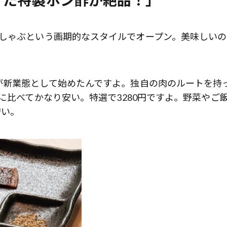
けた特製ポン酢が絶品！」
ぶしゃぶという画期的なスタイルでオープン。美味しいの
。
新業態として始めたんですよ。独自の肉のルートを持
に比べてかなり安い。特選で3280円ですよ。野菜やご
安い。
歌舞伎俳優・尾上右近が休息を過
前列ホテル「UMITO 熱海 別邸」