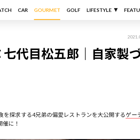
ATCH
CAR
GOURMET
GOLF
LIFESTYLE
FEATU
2021.
 七代目松五郎｜自家製
美食を探求する4兄弟の偏愛レストランを大公開する
ゲー
開催に！