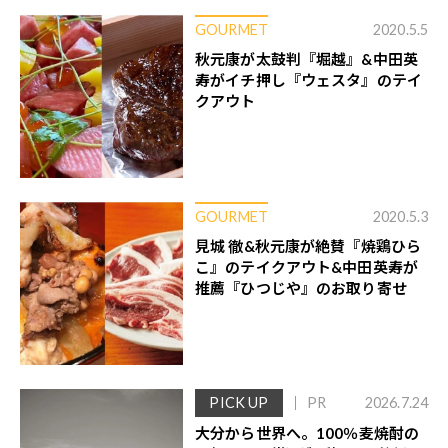
GOURMET
2020.5.5
秋元康が太鼓判『堀越』&中田英
寿がイチ押し『ウェスタ』のテイ
クアウト
GOURMET
2020.5.3
見城 徹&秋元康が絶賛『焼鶏ひら
こ』のテイクアウト&中田英寿が
推薦『ひつじや』のお取り寄せ
PICK UP
PR
2026.7.24
大分から世界へ。100％麦焼酎の