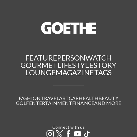
FEATURE
PERSON
WATCH
GOURMET
LIFESTYLE
STORY
LOUNGE
MAGAZINE
TAGS
FASHION
TRAVEL
ART
CAR
HEALTH
BEAUTY
GOLF
ENTERTAINMENT
FINANCE
AND MORE
Connect with us