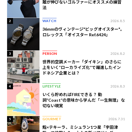
離が伸びないゴルファーにオススメの練習
法
2
WATCH
2026.8.5
36mmのヴィンテージ"ビッグオイスター"。
ロレックス「オイスター Ref.6424」
3
PERSON
2026.8.2
世界的空調メーカー「ダイキン」のさらに
上をいく“ローカライズ化”で躍進したイン
ドネシア企業とは？
4
LIFESTYLE
2026.8.3
いくら貯めればFIREできる？ 動
詞“Coast”の意味から学んだ「一生無理」な
切ない現実
5
GOURMET
2026.7.31
鮨×テキーラ、ミシュラン1つ星「宇田津