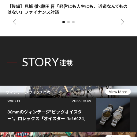
【後編】見城 徹×藤田 晋「経営にも人生にも、近道なんてもの
【
はない」ファイナンス対談
総
STORY
連載
View More
ヴィンテージウォッチ再考
WATCH
2026.08.05
36mmのヴィンテージ"ビッグオイスタ
ー"。ロレックス「オイスター Ref.6424」