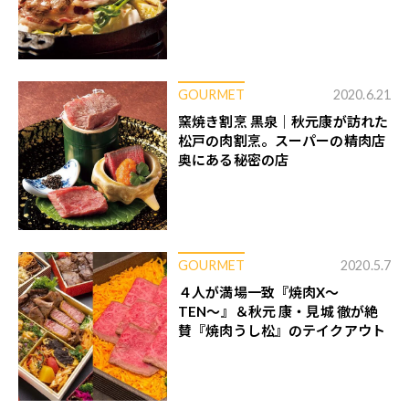
GOURMET
2020.6.21
窯焼き割烹 黒泉｜秋元康が訪れた
松戸の肉割烹。スーパーの精肉店
奥にある秘密の店
GOURMET
2020.5.7
４人が満場一致『焼肉X〜
TEN〜』＆秋元 康・見城 徹が絶
賛『焼肉うし松』のテイクアウト