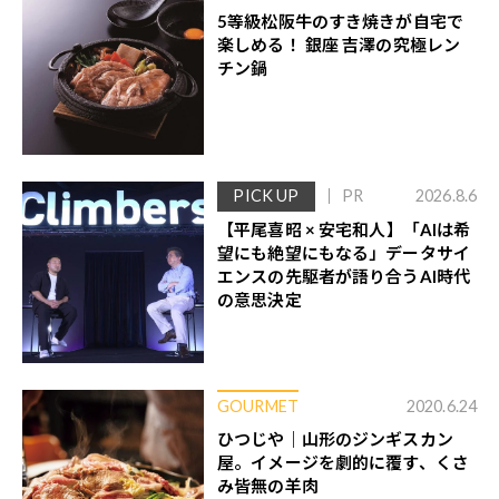
5等級松阪牛のすき焼きが自宅で
楽しめる！ 銀座 吉澤の究極レン
チン鍋
PICK UP
PR
2026.8.6
【平尾喜昭 × 安宅和人】「AIは希
望にも絶望にもなる」データサイ
エンスの先駆者が語り合うAI時代
の意思決定
GOURMET
2020.6.24
ひつじや｜山形のジンギスカン
屋。イメージを劇的に覆す、くさ
み皆無の羊肉