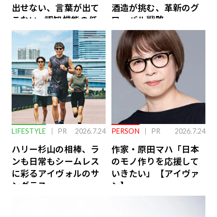
出せない、言葉が出て
酒造が挑む、革新のグ
こない…認知機能の低
ローバル戦略
下を救う、脳のインナ
ーケアとは
LIFESTYLE
PR
2026.7.24
PERSON
PR
2026.7.24
ハリー杉山の相棒、ラ
作家・原田マハ「日本
ンも日常もシームレス
のモノ作りを応援して
に彩るアイヴォルのサ
いきたい」【アイヴァ
ングラス
ン】