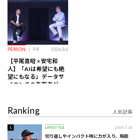
PERSON
PR
2026.8.6
【平尾喜昭 × 安宅和
人】「AIは希望にも絶
望にもなる」データサ
イエンスの先駆者が語
り合うAI時代の意思決
定
Ranking
人気記事
1
LIFESTYLE
2026.7.30
切り返しやインパクト時に力が入り、飛距