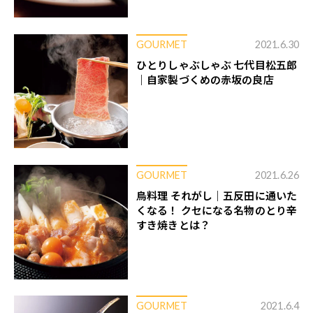
GOURMET
2021.6.30
ひとりしゃぶしゃぶ 七代目松五郎
｜自家製づくめの赤坂の良店
GOURMET
2021.6.26
鳥料理 それがし｜五反田に通いた
くなる！ クセになる名物のとり辛
すき焼きとは？
GOURMET
2021.6.4