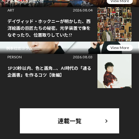
View More
アートというお買い物
ART
2026.08.04
デイヴィッド・ホックニーが明かした、西
洋絵画の巨匠たちの秘密。光学装置で像を
なぞったり、位置取りしていた!?
View More
桝本壮志コラム
PERSON
2026.08.03
1P20秒以内、色と画角…、AI時代の「通る
企画書」を作るコツ【後編】
連載一覧