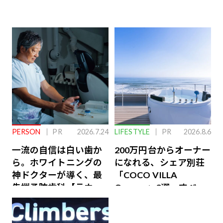
PERSON
PR
2026.7.24
LIFESTYLE
PR
2026.8.6
一流の自信は白い歯か
200万円台からオーナー
ら。ホワイトニングの
になれる、シェア別荘
神ドクターが導く、最
「COCO VILLA
先端予防歯科【ラウン
Owners」3選。すべて
ジ会員特典あり】
が絶景、収益も得られ
るその仕組みとは