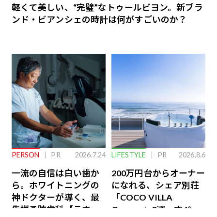
軽くて美しい、“完璧”なトゥールビヨン。新ブラ
ンド・ビアンシェの時計は何がすごいのか？
PERSON
PR
2026.7.24
LIFESTYLE
PR
2026.8.6
一流の自信は白い歯か
200万円台からオーナー
ら。ホワイトニングの
になれる、シェア別荘
神ドクターが導く、最
「COCO VILLA
先端予防歯科【ラウン
Owners」3選。すべて