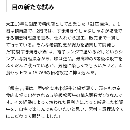
目の新たな試み
大正13年に銀座で精肉店として創業した「銀座 吉澤」。1
階は精肉店で、2階では、すき焼きやしゃぶしゃぶが堪能で
きる割烹料理店を営み、仕入れから加工、販売まで一貫し
て行っている。そんな老舗割烹が総力を結集して開発し
た”特製すき焼き小鍋”は、電子レンジで温めるだけというシ
ンプルな調理法ながら、味は逸品。最高峰の5等級松坂牛を
ふんだんに使っているが、気軽に楽しんでもらいたいと、4
食セットで￥15,768の価格設定に抑え込んだ。
「銀座 吉澤は、歴史的にも松阪牛と縁が深く、現在も東京
食肉市場に出荷される５等級松阪牛の購入頭数が1位なんで
す。その経験によって培われた目利きによって厳選した松阪
牛を、自宅で楽しんでもらいたいと思い、素材・調理法全て
にこだわって開発しました」