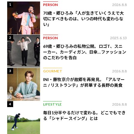
1
PERSON
2026.8.8
70歳・郷ひろみ「人が生きていくうえで大
切にすべきものは、いつの時代も変わらな
い」
2
PERSON
2025.6.13
69歳・郷ひろみの私物公開。ロゴT、スニ
ーカー、カーディガン、日傘…ファッション
のこだわりを告白
3
GOURMET
2026.8.8
INI・藤牧京介が故郷を再発見。「アルマー
ニ / リストランテ」が昇華する長野の美食
4
LIFESTYLE
2026.8.8
毎日1分半やるだけで変わる。どこでもでき
る「シャドースイング」とは