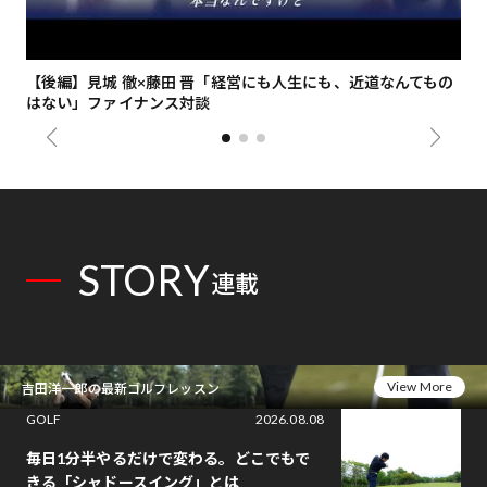
【後編】見城 徹×藤田 晋「経営にも人生にも、近道なんてもの
【
はない」ファイナンス対談
総
STORY
連載
View More
吉田洋一郎の最新ゴルフレッスン
GOLF
2026.08.08
毎日1分半やるだけで変わる。どこでもで
きる「シャドースイング」とは