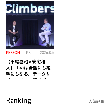
ジ会員特典あり】
が絶景、収益も得られ
るその仕組みとは
PERSON
PR
2026.8.6
【平尾喜昭 × 安宅和
人】「AIは希望にも絶
望にもなる」データサ
イエンスの先駆者が語
り合うAI時代の意思決
定
Ranking
人気記事