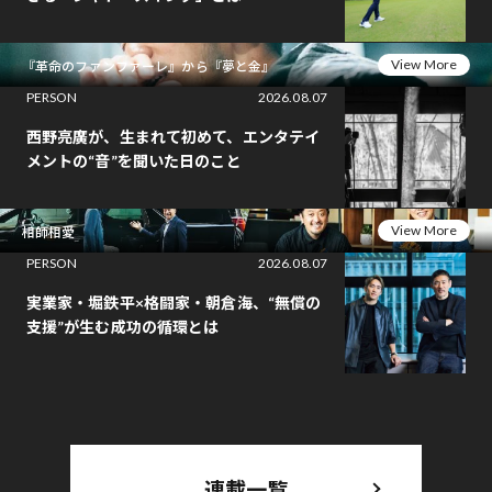
View More
『革命のファンファーレ』から『夢と金』
PERSON
2026.08.07
西野亮廣が、生まれて初めて、エンタテイ
メントの“音”を聞いた日のこと
View More
相師相愛
PERSON
2026.08.07
実業家・堀鉄平×格闘家・朝倉海、“無償の
支援”が生む成功の循環とは
連載一覧