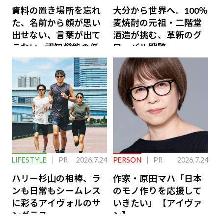
資料の置き場所を忘れ
大分から世界へ。100％
た、名前から顔が思い
麦焼酎の元祖・二階堂
出せない、言葉が出て
酒造が挑む、革新のグ
こない…認知機能の低
ローバル戦略
下を救う、脳のインナ
ーケアとは
LIFESTYLE
PR
2026.7.24
PERSON
PR
2026.7.24
ハリー杉山の相棒、ラ
作家・原田マハ「日本
ンも日常もシームレス
のモノ作りを応援して
に彩るアイヴォルのサ
いきたい」【アイヴァ
ングラス
ン】