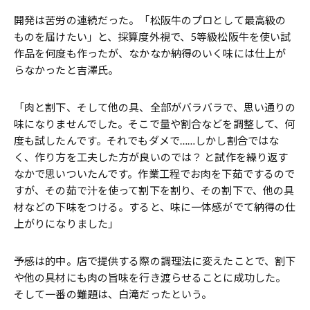
開発は苦労の連続だった。「松阪牛のプロとして最高級の
ものを届けたい」と、採算度外視で、5等級松阪牛を使い試
作品を何度も作ったが、なかなか納得のいく味には仕上が
らなかったと吉澤氏。
「肉と割下、そして他の具、全部がバラバラで、思い通りの
味になりませんでした。そこで量や割合などを調整して、何
度も試したんです。それでもダメで……しかし割合ではな
く、作り方を工夫した方が良いのでは？ と試作を繰り返す
なかで思いついたんです。作業工程でお肉を下茹でするので
すが、その茹で汁を使って割下を割り、その割下で、他の具
材などの下味をつける。すると、味に一体感がでて納得の仕
上がりになりました」
予感は的中。店で提供する際の調理法に変えたことで、割下
や他の具材にも肉の旨味を行き渡らせることに成功した。
そして一番の難題は、白滝だったという。