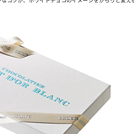
ーなコクが、ホワイトチョコのイメージをがらりと変え
歌舞伎俳優・尾上右近が休息を過
前列ホテル「UMITO 熱海 別邸」