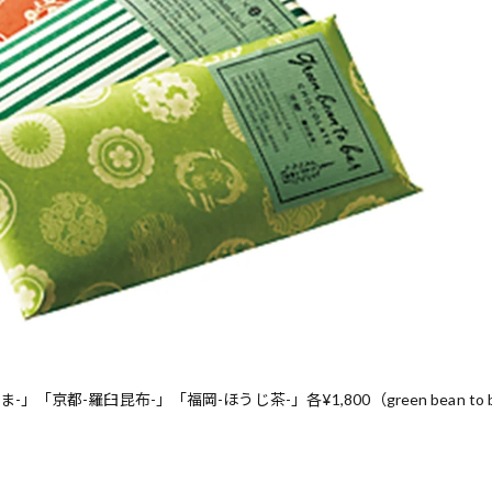
都-羅臼昆布-」「福岡-ほうじ茶-」各¥1,800（green bean to b