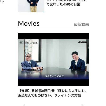
る。
で変わった65歳の日常
Movies
最新動画
ごした、海最
【後編】見城 徹×藤田 晋「経営にも人生にも、
【ゲーテ9
近道なんてものはない」ファイナンス対談
ンタビュー
ジネス戦略