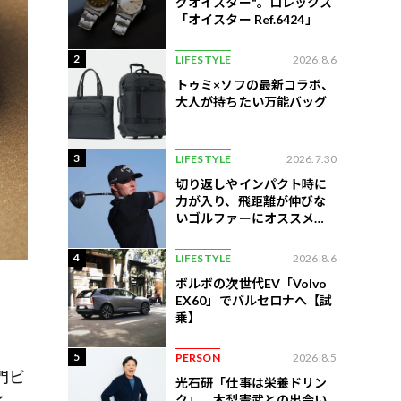
グオイスター"。ロレックス
「オイスター Ref.6424」
2
LIFESTYLE
2026.8.6
トゥミ×ソフの最新コラボ、
大人が持ちたい万能バッグ
3
LIFESTYLE
2026.7.30
切り返しやインパクト時に
力が入り、飛距離が伸びな
いゴルファーにオススメの
練習法
4
LIFESTYLE
2026.8.6
ボルボの次世代EV「Volvo
EX60」でバルセロナへ【試
乗】
5
PERSON
2026.8.5
門ビ
光石研「仕事は栄養ドリン
ク」。木梨憲武との出会い