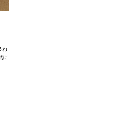
うね
然に