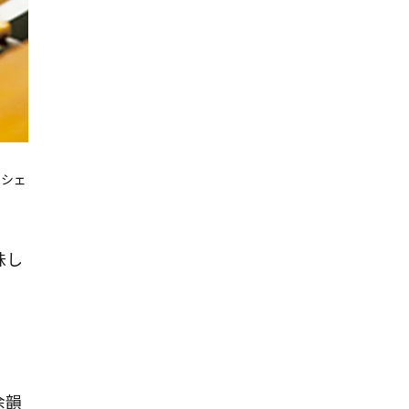
るシェ
味し
余韻