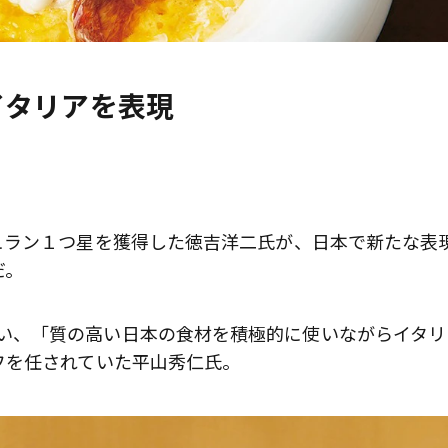
イタリアを表現
ュラン１つ星を獲得した徳吉洋二氏が、日本で新たな表
だ。
I』とは違い、「質の高い日本の食材を積極的に使いながらイタ
フを任されていた平山秀仁氏。