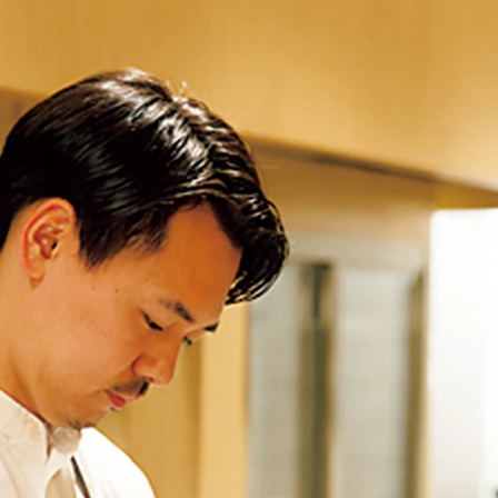
歌舞伎俳優・尾上右近が休息を過
前列ホテル「UMITO 熱海 別邸」