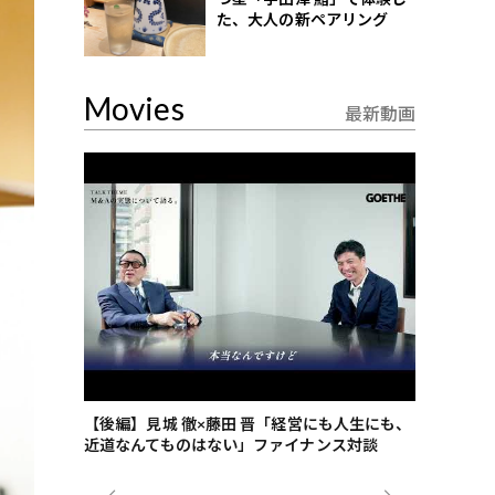
た、大人の新ペアリング
Movies
最新動画
ごした、海最
【後編】見城 徹×藤田 晋「経営にも人生にも、
【ゲーテ9
近道なんてものはない」ファイナンス対談
ンタビュー
ジネス戦略