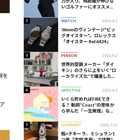
力が入り、飛距離が伸びな
いゴルファーにオススメの
練習法
2
WATCH
2026.8.5
36mmのヴィンテージ"ビッ
グオイスター"。ロレックス
「オイスター Ref.6424」
3
PERSON
2026.8.2
世界的空調メーカー「ダイ
キン」のさらに上をいく“ロ
現を
ーカライズ化”で躍進したイ
ンドネシア企業とは？
4
LIFESTYLE
2026.8.3
いくら貯めればFIREでき
リア
る？ 動詞“Coast”の意味か
ら学んだ「一生無理」な切
ない現実
5
GOURMET
2026.7.31
鮨×テキーラ、ミシュラン1
つ星「宇田津 鮨」で体験し