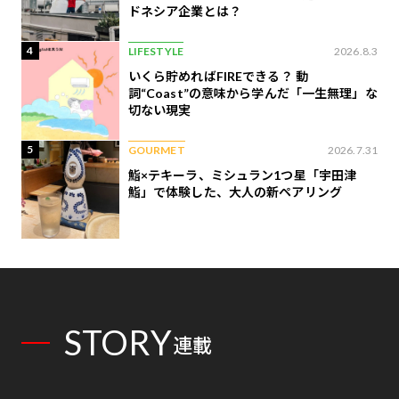
ドネシア企業とは？
4
LIFESTYLE
2026.8.3
いくら貯めればFIREできる？ 動
詞“Coast”の意味から学んだ「一生無理」な
切ない現実
5
GOURMET
2026.7.31
鮨×テキーラ、ミシュラン1つ星「宇田津
鮨」で体験した、大人の新ペアリング
STORY
連載