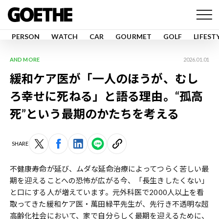
PERSON
WATCH
CAR
GOURMET
GOLF
LIFEST
AND MORE
2026.01.01
緩和ケア医が「一人のほうが、むし
ろ幸せに死ねる」と語る理由。“孤高
死”という最期のかたちを考える
SHARE
不健康寿命が延び、ムダな延命治療によってつらく苦しい最
期を迎えることへの恐怖が広がる今、「長生きしたくない」
と口にする人が増えています。元外科医で2000人以上を看
取ってきた緩和ケア医・萬田緑平先生が、先行き不透明な超
高齢化社会において、家で自分らしく最期を迎えるために、