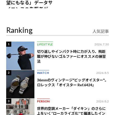
望にもなる」データサ
イエンスの先駆者が語
り合うAI時代の意思決
定
Ranking
人気記事
1
LIFESTYLE
2026.7.30
切り返しやインパクト時に力が入り、飛距
離が伸びないゴルファーにオススメの練習
法
2
WATCH
2026.8.5
36mmのヴィンテージ"ビッグオイスター"。
ロレックス「オイスター Ref.6424」
3
PERSON
2026.8.2
世界的空調メーカー「ダイキン」のさらに
上をいく“ローカライズ化”で躍進したイン