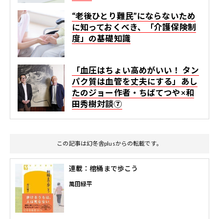
“老後ひとり難民”にならないため
に知っておくべき、「介護保険制
度」の基礎知識
「血圧はちょい高めがいい！ タン
パク質は血管を丈夫にする」あし
たのジョー作者・ちばてつや×和
田秀樹対談⑦
この記事は幻冬舎plusからの転載です。
連載：棺桶まで歩こう
萬田緑平