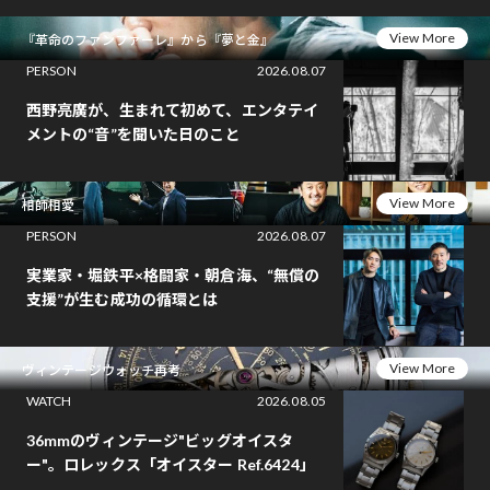
View More
『革命のファンファーレ』から『夢と金』
PERSON
2026.08.07
西野亮廣が、生まれて初めて、エンタテイ
メントの“音”を聞いた日のこと
View More
相師相愛
PERSON
2026.08.07
実業家・堀鉄平×格闘家・朝倉海、“無償の
支援”が生む成功の循環とは
View More
ヴィンテージウォッチ再考
WATCH
2026.08.05
36mmのヴィンテージ"ビッグオイスタ
ー"。ロレックス「オイスター Ref.6424」