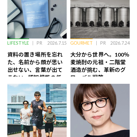
LIFESTYLE
PR
2026.7.15
GOURMET
PR
2026.7.24
資料の置き場所を忘れ
大分から世界へ。100％
た、名前から顔が思い
麦焼酎の元祖・二階堂
出せない、言葉が出て
酒造が挑む、革新のグ
こない…認知機能の低
ローバル戦略
下を救う、脳のインナ
ーケアとは