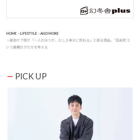
HOME
LIFESTYLE
AND MORE
緩和ケア医が「一人のほうが、むしろ幸せに死ねる」と語る理由。“孤高死”と
いう最期のかたちを考える
PICK UP