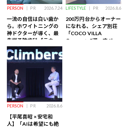
PERSON
PR
2026.7.24
LIFESTYLE
PR
2026.8.6
一流の自信は白い歯か
200万円台からオーナー
ら。ホワイトニングの
になれる、シェア別荘
神ドクターが導く、最
「COCO VILLA
先端予防歯科【ラウン
Owners」3選。すべて
ジ会員特典あり】
が絶景、収益も得られ
るその仕組みとは
PERSON
PR
2026.8.6
【平尾喜昭 × 安宅和
人】「AIは希望にも絶