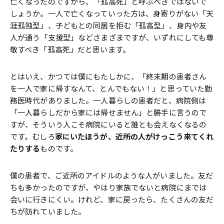
亡くなったのですから、「孤高死」と呼ぶべきではないで
しょうか。一人で亡くなっていった方は、身寄りがない「天
涯孤独型」、子どもとの同居を拒む「孤高型」、身内や友
人が通う「支援型」などさまざまですが、いずれにしても尊
敬すべき「孤高死」だと思います。
とはいえ、かつては僕にもたしかに、「終末期の患者さん
を一人で家に帰すなんて、とんでもない！」と思っていた勤
務医時代がありました。一人暮らしの患者だと、病院側は
「一人暮らしだから家には帰せません」と勝手に言うので
すが、そういう人こそ病院にいると誰とも会えなくなるの
です。むしろ
家にいたほうが、近所の人がけっこう来てくれ
たりする
ものです。
僕の患者で、ご近所のアイドルのような人がいました。友だ
ちも多かったのですが、やはり家族でないと病院にまでは
会いに行きにくい。けれど、家に戻ったら、たくさんの友だ
ちが訪れていました。