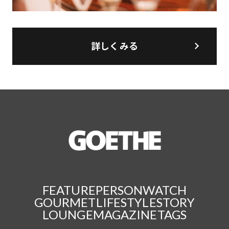
詳しくみる
FEATURE
PERSON
WATCH
GOURMET
LIFESTYLE
STORY
LOUNGE
MAGAZINE
TAGS