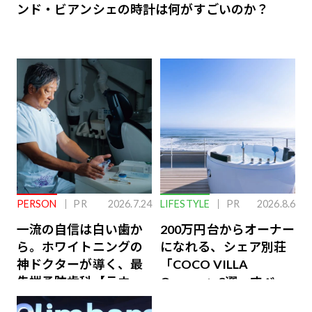
ンド・ビアンシェの時計は何がすごいのか？
PERSON
PR
2026.7.24
LIFESTYLE
PR
2026.8.6
一流の自信は白い歯か
200万円台からオーナー
ら。ホワイトニングの
になれる、シェア別荘
神ドクターが導く、最
「COCO VILLA
先端予防歯科【ラウン
Owners」3選。すべて
ジ会員特典あり】
が絶景、収益も得られ