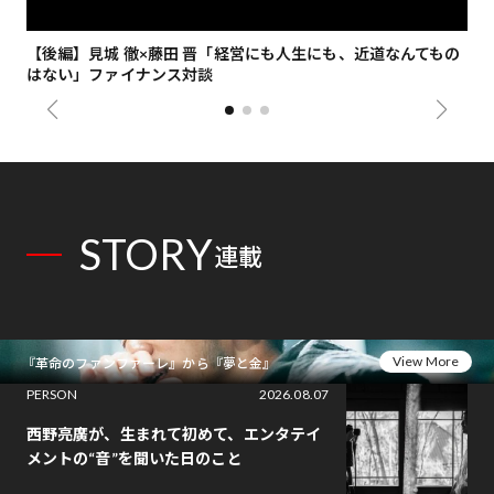
【後編】見城 徹×藤田 晋「経営にも人生にも、近道なんてもの
【
はない」ファイナンス対談
総
STORY
連載
View More
『革命のファンファーレ』から『夢と金』
PERSON
2026.08.07
西野亮廣が、生まれて初めて、エンタテイ
メントの“音”を聞いた日のこと