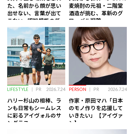
た、名前から顔が思い
麦焼酎の元祖・二階堂
出せない、言葉が出て
酒造が挑む、革新のグ
こない…認知機能の低
ローバル戦略
下を救う、脳のインナ
ーケアとは
LIFESTYLE
PR
2026.7.24
PERSON
PR
2026.7.24
ハリー杉山の相棒、ラ
作家・原田マハ「日本
ンも日常もシームレス
のモノ作りを応援して
に彩るアイヴォルのサ
いきたい」【アイヴァ
ングラス
ン】