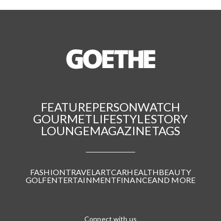
FEATURE
PERSON
WATCH
GOURMET
LIFESTYLE
STORY
LOUNGE
MAGAZINE
TAGS
FASHION
TRAVEL
ART
CAR
HEALTH
BEAUTY
GOLF
ENTERTAINMENT
FINANCE
AND MORE
Connect with us