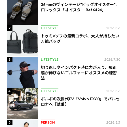
36mmのヴィンテージ"ビッグオイスター"。
ロレックス「オイスター Ref.6424」
2
LIFESTYLE
2026.8.6
トゥミ×ソフの最新コラボ、大人が持ちたい
万能バッグ
3
LIFESTYLE
2026.7.30
切り返しやインパクト時に力が入り、飛距
離が伸びないゴルファーにオススメの練習
法
4
LIFESTYLE
2026.8.6
ボルボの次世代EV「Volvo EX60」でバルセ
ロナへ【試乗】
5
PERSON
2026.8.5