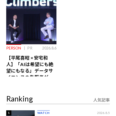
るその仕組みとは
PERSON
PR
2026.8.6
【平尾喜昭 × 安宅和
人】「AIは希望にも絶
望にもなる」データサ
イエンスの先駆者が語
り合うAI時代の意思決
定
Ranking
人気記事
1
WATCH
2026.8.5