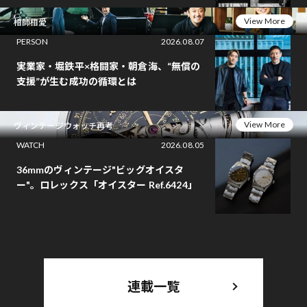
View More
相師相愛
PERSON
2026.08.07
実業家・堀鉄平×格闘家・朝倉海、“無償の
支援”が生む成功の循環とは
View More
ヴィンテージウォッチ再考
WATCH
2026.08.05
36mmのヴィンテージ"ビッグオイスタ
ー"。ロレックス「オイスター Ref.6424」
連載一覧