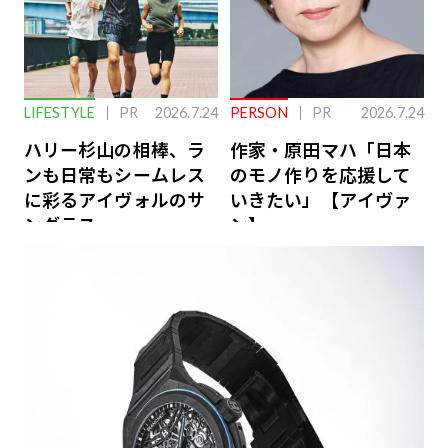
LIFESTYLE
PR
2026.7.24
PERSON
PR
2026.7.24
ハリー杉山の相棒、ラ
作家・原田マハ「日本
ンも日常もシームレス
のモノ作りを応援して
に彩るアイヴォルのサ
いきたい」【アイヴァ
ングラス
ン】