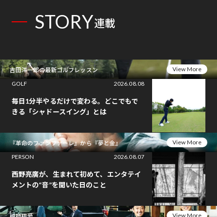
STORY
連載
View More
吉田洋一郎の最新ゴルフレッスン
GOLF
2026.08.08
毎日1分半やるだけで変わる。どこでもで
きる「シャドースイング」とは
View More
『革命のファンファーレ』から『夢と金』
PERSON
2026.08.07
西野亮廣が、生まれて初めて、エンタテイ
メントの“音”を聞いた日のこと
View More
相師相愛