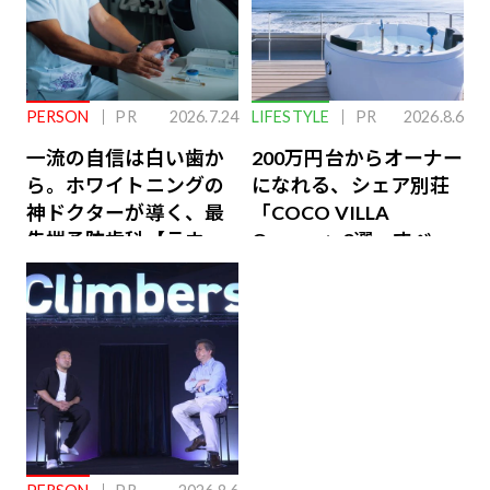
PERSON
PR
2026.7.24
LIFESTYLE
PR
2026.8.6
一流の自信は白い歯か
200万円台からオーナー
ら。ホワイトニングの
になれる、シェア別荘
神ドクターが導く、最
「COCO VILLA
先端予防歯科【ラウン
Owners」3選。すべて
ジ会員特典あり】
が絶景、収益も得られ
るその仕組みとは