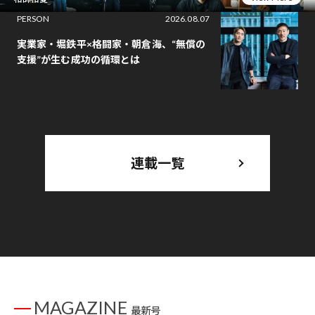
PERSON
2026.08.07
実業家・堀鉄平×格闘家・朝倉海、“無償の
支援”が生む成功の循環とは
連載一覧
MAGAZINE
最新号