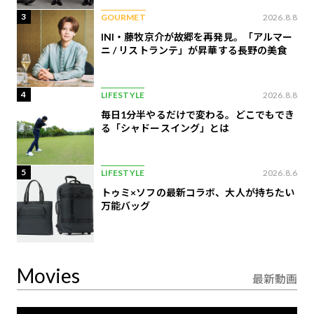
3
GOURMET
2026.8.8
INI・藤牧京介が故郷を再発見。「アルマー
ニ / リストランテ」が昇華する長野の美食
4
LIFESTYLE
2026.8.8
毎日1分半やるだけで変わる。どこでもでき
る「シャドースイング」とは
5
LIFESTYLE
2026.8.6
トゥミ×ソフの最新コラボ、大人が持ちたい
万能バッグ
Movies
最新動画