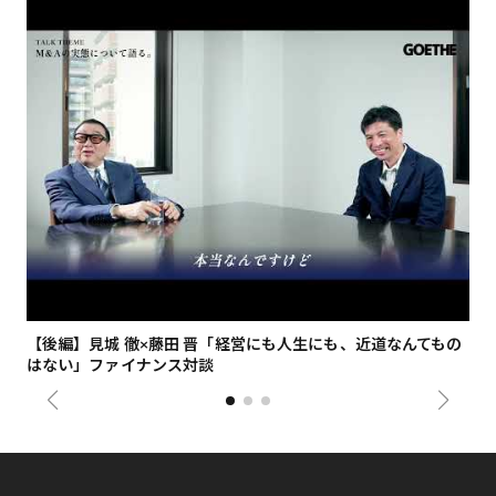
【後編】見城 徹×藤田 晋「経営にも人生にも、近道なんてもの
【
はない」ファイナンス対談
総