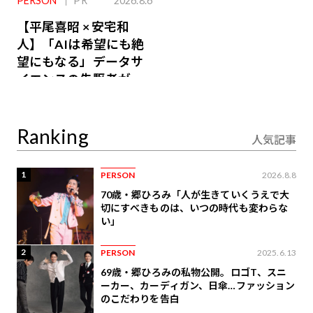
PERSON
PR
2026.8.6
【平尾喜昭 × 安宅和
人】「AIは希望にも絶
望にもなる」データサ
イエンスの先駆者が語
り合うAI時代の意思決
定
Ranking
人気記事
1
PERSON
2026.8.8
70歳・郷ひろみ「人が生きていくうえで大
切にすべきものは、いつの時代も変わらな
い」
2
PERSON
2025.6.13
69歳・郷ひろみの私物公開。ロゴT、スニ
ーカー、カーディガン、日傘…ファッション
のこだわりを告白