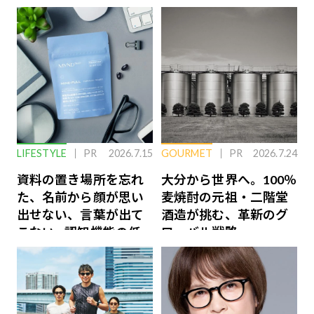
LIFESTYLE
PR
2026.7.15
GOURMET
PR
2026.7.24
資料の置き場所を忘れ
大分から世界へ。100％
た、名前から顔が思い
麦焼酎の元祖・二階堂
出せない、言葉が出て
酒造が挑む、革新のグ
こない…認知機能の低
ローバル戦略
下を救う、脳のインナ
ーケアとは