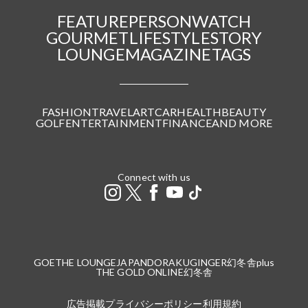
FEATURE
PERSON
WATCH
GOURMET
LIFESTYLE
STORY
LOUNGE
MAGAZINE
TAGS
FASHION
TRAVEL
ART
CAR
HEALTH
BEAUTY
GOLF
ENTERTAINMENT
FINANCE
AND MORE
Connect with us
GOETHE LOUNGE
JAPANDORAKU
GINGER
幻冬舎plus
THE GOLD ONLINE
幻冬舎
広告掲載
プライバシーポリシー
利用規約