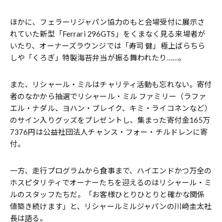
ほかに、フェラーリジャパン協力のもと会場受付に展示さ
れていた新型「Ferrari 296GTS」をくまなく見る来場者が
いたり、オーナーズラウンジでは「寿司 健」極上ばらちら
しや「くろぎ」特製海苔弁当が振る舞われたり……。
また、リシャール・ミルはチャリティ活動も忘れない。寄付
者のなかから抽選でリシャール・ミル ファミリー（ラファ
エル・ナダル、ヨハン・ブレイク、キミ・ライコネンなど）
のサイン入りグッズをプレゼントし、集まった寄付金165万
7376円は公益社団法人チャンス・フォー・チルドレンに寄
付。
一方、走行プログラムから食事まで、ハイエンドかつ万全の
ホスピタリティでオーナーたちを迎えるのはリシャール・ミ
ルのスタッフたちだ。「お客様ひとりひとりと確かな関係
値築き続けます」と、リシャールミルジャパンの川﨑圭太社
長は語る。