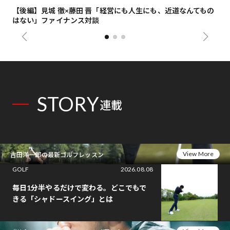
【後編】見城 徹×藤田 晋「経営にも人生にも、近道なんてもの
【
はない」ファイナンス対談
総
STORY
連載
View More
吉田洋一郎の最新ゴルフレッスン
GOLF
2026.08.08
毎日1分半やるだけで変わる。どこでもで
きる「シャドースイング」とは