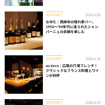
GOURMET
2020.6.28
なゆた｜西麻布の隠れ家バー。
1950〜’90年代に造られたシャン
パーニュの余韻を楽しむ
GOURMET
2020.6.16
au deco｜広尾の穴場フレンチ！
クラシックなフランス料理とワイ
ンが好評
GOURMET
2020.6.14