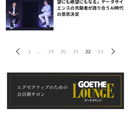
望にも絶望にもなる」データサイ
エンスの先駆者が語り合うAI時代
の意思決定
1
…
19
20
21
22
23