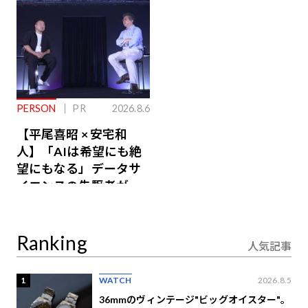
PERSON
PR
2026.8.6
【平尾喜昭 × 安宅和
人】「AIは希望にも絶
望にもなる」データサ
イエンスの先駆者が語
り合うAI時代の意思決
定
Ranking
人気記事
1
WATCH
2026.8.5
36mmのヴィンテージ"ビッグオイスター"。