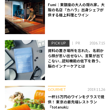
Fumi｜東銀座の大人の隠れ家。大
阪の名店『カハラ』出身シェフが
供する極上料理とワイン
PICK UP
PR
2026.7.15
資料の置き場所を忘れた、名前か
ら顔が思い出せない、言葉が出て
こない…認知機能の低下を救う、
脳のインナーケアとは
GOURMET
2019.11.26
一杯15万円のワインをグラスで提
供！ 東京の最先端レストラン
『totanuki』