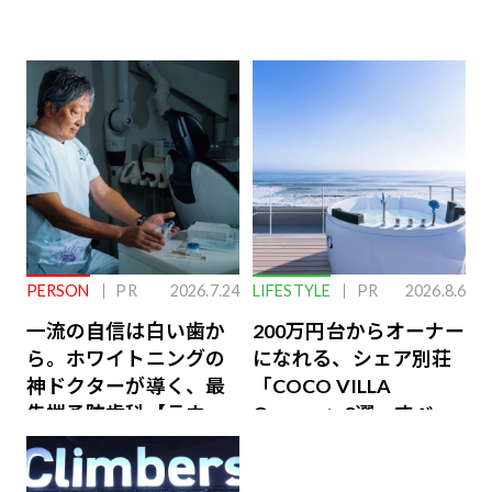
PERSON
PR
2026.7.24
LIFESTYLE
PR
2026.8.6
一流の自信は白い歯か
200万円台からオーナー
ら。ホワイトニングの
になれる、シェア別荘
神ドクターが導く、最
「COCO VILLA
先端予防歯科【ラウン
Owners」3選。すべて
ジ会員特典あり】
が絶景、収益も得られ
るその仕組みとは