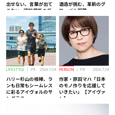
出せない、言葉が出て
酒造が挑む、革新のグ
こない…認知機能の低
ローバル戦略
下を救う、脳のインナ
ーケアとは
LIFESTYLE
PR
2026.7.24
PERSON
PR
2026.7.24
ハリー杉山の相棒、ラ
作家・原田マハ「日本
ンも日常もシームレス
のモノ作りを応援して
に彩るアイヴォルのサ
いきたい」【アイヴァ
ングラス
ン】