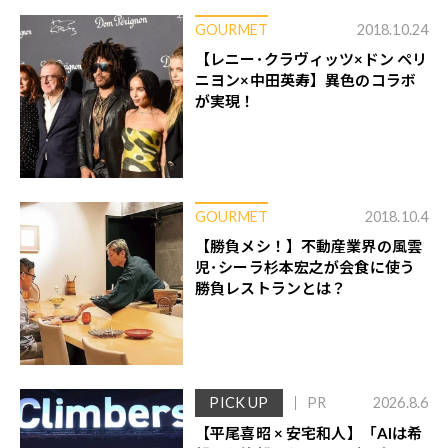
GOURMET
2018.10.24
【レニー･クラヴィッツ×ドン ペリ
ニヨン×中田英寿】異色のコラボ
が実現！
GOURMET
2018.10.4
【勝負メシ！】不動産業界の風雲
児･シーラ杉本宏之が会食に使う
勝負レストランとは？
PICK UP
PR
2026.8.6
【平尾喜昭 × 安宅和人】「AIは希