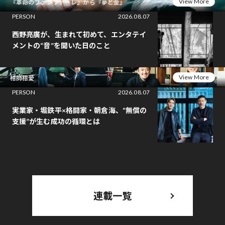
View More
『革命のファンファーレ』から『夢と金』
PERSON
2026.08.07
西野亮廣が、生まれて初めて、エンタテイ
メントの“音”を聞いた日のこと
View More
相師相愛
PERSON
2026.08.07
実業家・堀鉄平×格闘家・朝倉海、“無償の
支援”が生む成功の循環とは
連載一覧