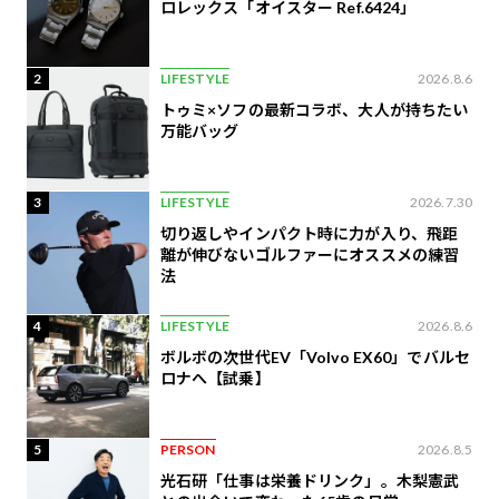
ロレックス「オイスター Ref.6424」
2
LIFESTYLE
2026.8.6
トゥミ×ソフの最新コラボ、大人が持ちたい
万能バッグ
3
LIFESTYLE
2026.7.30
切り返しやインパクト時に力が入り、飛距
離が伸びないゴルファーにオススメの練習
法
4
LIFESTYLE
2026.8.6
ボルボの次世代EV「Volvo EX60」でバルセ
ロナへ【試乗】
5
PERSON
2026.8.5
光石研「仕事は栄養ドリンク」。木梨憲武