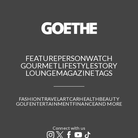
FEATURE
PERSON
WATCH
GOURMET
LIFESTYLE
STORY
LOUNGE
MAGAZINE
TAGS
FASHION
TRAVEL
ART
CAR
HEALTH
BEAUTY
GOLF
ENTERTAINMENT
FINANCE
AND MORE
Connect with us