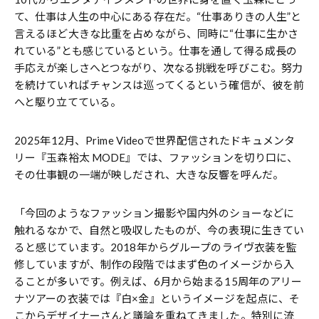
て、仕事は人生の中心にある存在だ。“仕事ありきの人生”と
言えるほど大きな比重を占めながら、同時に“仕事に生かさ
れている”とも感じているという。仕事を通して得る成長の
手応えが楽しさへとつながり、次なる挑戦を呼びこむ。努力
を続けていればチャンスは巡ってくるという確信が、彼を前
へと駆り立てている。
2025年12月、Prime Videoで世界配信されたドキュメンタ
リー『玉森裕太 MODE』では、ファッションを切り口に、
その仕事観の一端が映しだされ、大きな反響を呼んだ。
「今回のようなファッション撮影や国内外のショーなどに
触れるなかで、自然と吸収したものが、今の表現に生きてい
ると感じています。2018年からグループのライヴ衣装を監
修していますが、制作の段階ではまず色のイメージから入
ることが多いです。例えば、6月から始まる15周年のアリー
ナツアーの衣装では『白×金』というイメージを起点に、そ
こからデザイナーさんと議論を重ねてきました。特別に流