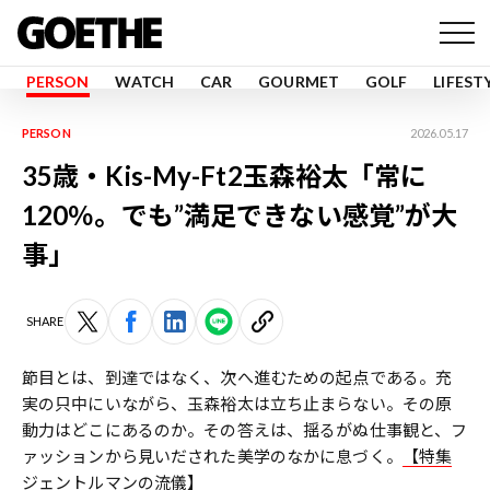
PERSON
WATCH
CAR
GOURMET
GOLF
LIFEST
PERSON
2026.05.17
35歳・Kis-My-Ft2玉森裕太「常に
120％。でも”満足できない感覚”が大
事」
SHARE
節目とは、到達ではなく、次へ進むための起点である。充
実の只中にいながら、玉森裕太は立ち止まらない。その原
動力はどこにあるのか。その答えは、揺るがぬ仕事観と、フ
ァッションから見いだされた美学のなかに息づく。
【特集
ジェントルマンの流儀】