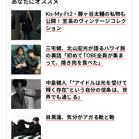
あなたにオススメ
Kis-My-Ft2・藤ヶ谷太輔の私物も
公開！ 至高のヴィンテージコレク
ション
三宅健、北山宏光が語るハワイ旅
の裏話「初めてTOBE全員が集ま
って、焼き肉を食べた」
中島健人「“アイドルは光を受けて
輝く存在”という自分の信条は、世
界でも通じる」
目黒蓮、気分がアガる靴と鞄