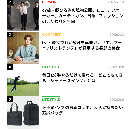
2
PERSON
2025.6.13
69歳・郷ひろみの私物公開。ロゴT、スニ
ーカー、カーディガン、日傘…ファッション
のこだわりを告白
3
GOURMET
2026.8.8
INI・藤牧京介が故郷を再発見。「アルマー
ニ / リストランテ」が昇華する長野の美食
4
LIFESTYLE
2026.8.8
毎日1分半やるだけで変わる。どこでもでき
る「シャドースイング」とは
5
LIFESTYLE
2026.8.6
トゥミ×ソフの最新コラボ、大人が持ちたい
万能バッグ