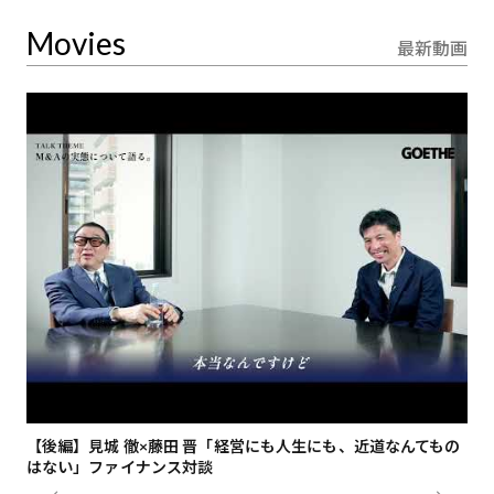
Movies
最新動画
【後編】見城 徹×藤田 晋「経営にも人生にも、近道なんてもの
【
はない」ファイナンス対談
総