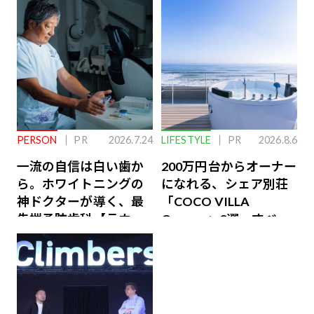
PERSON
PR
2026.7.24
LIFESTYLE
PR
2026.8.6
一流の自信は白い歯か
200万円台からオーナー
ら。ホワイトニングの
になれる、シェア別荘
神ドクターが導く、最
「COCO VILLA
先端予防歯科【ラウン
Owners」3選。すべて
ジ会員特典あり】
が絶景、収益も得られ
るその仕組みとは