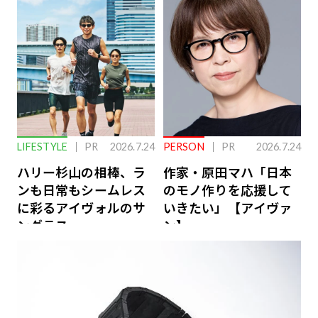
下を救う、脳のインナ
ーケアとは
LIFESTYLE
PR
2026.7.24
PERSON
PR
2026.7.24
ハリー杉山の相棒、ラ
作家・原田マハ「日本
ンも日常もシームレス
のモノ作りを応援して
に彩るアイヴォルのサ
いきたい」【アイヴァ
ングラス
ン】