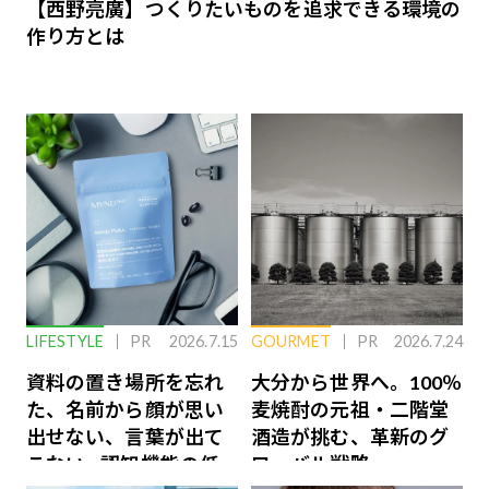
【西野亮廣】つくりたいものを追求できる環境の
作り方とは
LIFESTYLE
PR
2026.7.15
GOURMET
PR
2026.7.24
資料の置き場所を忘れ
大分から世界へ。100％
た、名前から顔が思い
麦焼酎の元祖・二階堂
出せない、言葉が出て
酒造が挑む、革新のグ
こない…認知機能の低
ローバル戦略