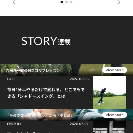
STORY
連載
View More
吉田洋一郎の最新ゴルフレッスン
GOLF
2026.08.08
毎日1分半やるだけで変わる。どこでもで
きる「シャドースイング」とは
View More
『革命のファンファーレ』から『夢と金』
PERSON
2026.08.07