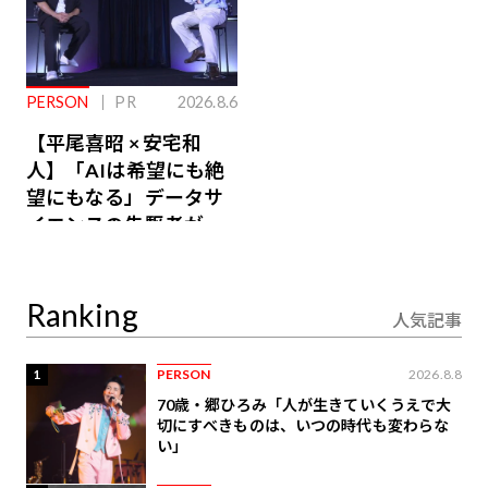
PERSON
PR
2026.8.6
【平尾喜昭 × 安宅和
人】「AIは希望にも絶
望にもなる」データサ
イエンスの先駆者が語
り合うAI時代の意思決
定
Ranking
人気記事
1
PERSON
2026.8.8
70歳・郷ひろみ「人が生きていくうえで大
切にすべきものは、いつの時代も変わらな
い」