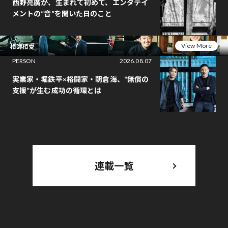
西野亮廣が、生まれて初めて、エンタテイ
メントの“音”を聞いた日のこと
View More
相師相愛
PERSON
2026.08.07
実業家・堀鉄平×格闘家・朝倉海、“無償の
支援”が生む成功の循環とは
連載一覧