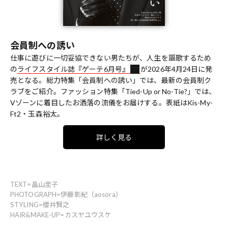
会員制への誘い
仕事に遊びに一切妥協できない男たちが、人生を謳歌するため
の
ライフスタイル誌『ゲーテ6月号』
が2026年4月24日に発
売となる。総力特集「会員制への誘い」では、最新の会員制ク
ラブをご紹介。ファッション特集「Tied-Up or No-Tie?」では、
Vゾーンに着目したお洒落の流儀をお届けする。表紙はKis-My-
Ft2・玉森裕太。
詳しく見る
TEXT=畠山里子
PHOTOGRAPH=伊藤彰紀（aosora）
STYLING=櫻井賢之
HAIR&MAKE-UP=カスヤユウスケ