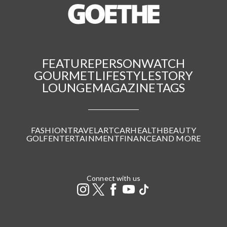
FEATURE
PERSON
WATCH
GOURMET
LIFESTYLE
STORY
LOUNGE
MAGAZINE
TAGS
FASHION
TRAVEL
ART
CAR
HEALTH
BEAUTY
GOLF
ENTERTAINMENT
FINANCE
AND MORE
Connect with us