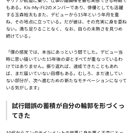
ャリアが軌道に乗り、仕事の醍醐味を最も実感できる時期で
もある。Kis-My-Ft2のメンバーであり、俳優としても活躍
する玉森裕太もまた、デビューから15年という年月を重
ね、その地点に立っている。だが彼は、その充実に身を委ね
ない。満ち足りることなく、なお、自らの未熟さを見つめ
続けている。
「僕の感覚では、本当にあっという間でした。デビュー当
時に思い描いていた15年後の姿とすべてが重なっているわ
けではありません。振り返れば、達成できたこともあれ
ば、まだ届いていない目標もある。むしろ、まだ達してい
ない部分が、次へ進むための新たなモチベーションになって
いる気がします」
試行錯誤の蓄積が自分の輪郭を形づくっ
てきた
10代からエンタテインメントの世界に身を置く玉森にとっ