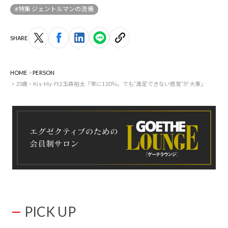
#特集 ジェントルマンの流儀
SHARE
HOME
PERSON
35歳・Kis-My-Ft2玉森裕太「常に120％。でも”満足できない感覚”が大事」
PICK UP