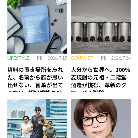
LIFESTYLE
PR
2026.7.15
GOURMET
PR
2026.7.24
資料の置き場所を忘れ
大分から世界へ。100％
た、名前から顔が思い
麦焼酎の元祖・二階堂
出せない、言葉が出て
酒造が挑む、革新のグ
こない…認知機能の低
ローバル戦略
下を救う、脳のインナ
ーケアとは