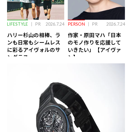
LIFESTYLE
PR
2026.7.24
PERSON
PR
2026.7.24
ハリー杉山の相棒、ラ
作家・原田マハ「日本
ンも日常もシームレス
のモノ作りを応援して
に彩るアイヴォルのサ
いきたい」【アイヴァ
ングラス
ン】