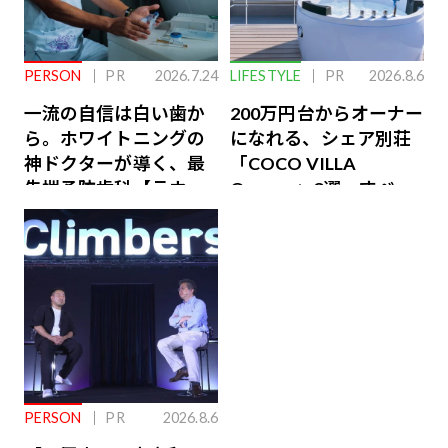
PERSON
PR
2026.7.24
LIFESTYLE
PR
2026.8.6
一流の自信は白い歯か
200万円台からオーナー
ら。ホワイトニングの
になれる、シェア別荘
神ドクターが導く、最
「COCO VILLA
先端予防歯科【ラウン
Owners」3選。すべて
ジ会員特典あり】
が絶景、収益も得られ
るその仕組みとは
PERSON
PR
2026.8.6