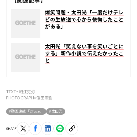
【関連記事】
爆笑問題・太田光「一度だけテレ
ビの生放送で心から後悔したこと
がある」
太田光「笑えない事を笑いごとに
する」新作小説で伝えたかったこ
と
TEXT=細江克弥
PHOTOGRAPH=倭田宏樹
#動画連載「2Face」
#太田光
SHARE