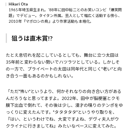
Hikari Ota
1965年埼玉県生まれ。'88年に田中裕二とのお笑いコンビ「爆笑問
題」でデビュー。タイタン所属。芸人として幅広く活動する傍ら、
2010年『マボロシの鳥』より作家活動も本格化。
狙うは直木賞!?
たとえ息切れを起こしているとしても、舞台に立つ太田は
35年前と変わらない勢いでハツラツとしている。しかしそ
の一方で、プライベートの太田は同年代と同じく"老い"と向
き合う一面もあるのかもしれない。
「ただ"怖い"というより、何かそれなりの向き合い方がある
んだろうなと思ってますよ。2022年、田中が脳梗塞とクモ
膜下出血で倒れて、その後は少し、漫才の喋りのテンポをゆ
っくりに変えたんです。"タタタタタ"というやり取りを、
『はい、というわけでね、大変ですよね、デヴィ夫人がウ
クライナに行きましてね』みたいなペースに変えてみた。