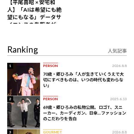
【平尾喜昭 × 安宅和
人】「AIは希望にも絶
望にもなる」データサ
イエンスの先駆者が語
り合うAI時代の意思決
定
Ranking
人気記事
1
PERSON
2026.8.8
70歳・郷ひろみ「人が生きていくうえで大
切にすべきものは、いつの時代も変わらな
い」
2
PERSON
2025.6.13
69歳・郷ひろみの私物公開。ロゴT、スニ
ーカー、カーディガン、日傘…ファッション
のこだわりを告白
3
GOURMET
2026.8.8