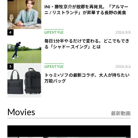
INI・藤牧京介が故郷を再発見。「アルマー
ニ / リストランテ」が昇華する長野の美食
4
LIFESTYLE
2026.8.8
毎日1分半やるだけで変わる。どこでもでき
る「シャドースイング」とは
5
LIFESTYLE
2026.8.6
トゥミ×ソフの最新コラボ、大人が持ちたい
万能バッグ
Movies
最新動画