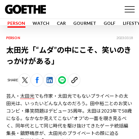
PERSON
WATCH
CAR
GOURMET
GOLF
LIFEST
PERSON
2023.03.18
太田光「“ムダ”の中にこそ、笑いのき
っかけがある」
SHARE
芸人・
太田光
でも作家・太田光でもないプライベートの太
田光は、いったいどんな人なのだろう。田中裕二とのお笑い
コンビ・爆笑問題はデビュー35周年。太田は2023年で58歳
になる。なかなか見えてこない“オフ”の一面を覗き見るべ
く、同年代として同じ時代を駆け抜けてきたゲーテ統括編
集長・舘野晴彦が、太田光のプライベートの顔に迫る