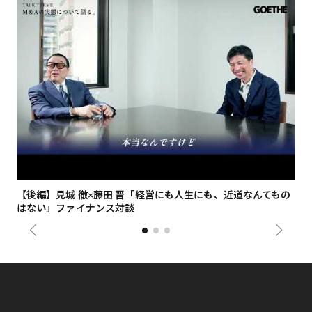
【後編】見城 徹×藤田 晋「経営にも人生にも、近道なんてもの
【
はない」ファイナンス対談
総