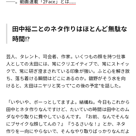
──。
動画連載「2Face」とは……
田中裕二とのネタ作りはほとんど無駄な
時間!?
芸人、タレント、司会者、作家。いくつもの顔を持つ仕事
人としての太田には、常にクリエイティブで、常にストイッ
クで、常に研ぎ澄まされている印象が強い。ふと心を解き放
ち、落ち着ける瞬間はどこにあるのか。舘野がそう水を向
けると、太田はニヤリと笑って"この後の予定"を話した。
「いやいや、ボーっとしてますよ。結構ね。今日もこれから
田中とネタ作りなんですけど、たいていの時間は田中とのム
ダなやり取りに費やしているんです。『お前、なんでそんな
にブサイクな顔してんの？』『うるさいな！』とか、ネタ
作りを一向にやらないで、そんなやり取りばっかりなんだよ