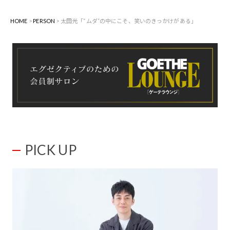
HOME
PERSON
太田光「“ムダ”の中にこそ、笑いのきっかけがある」
PICK UP