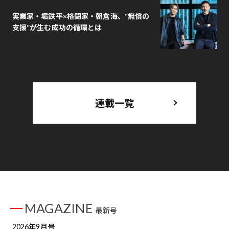
実業家・堀鉄平×格闘家・朝倉海、“無償の
支援”が生む成功の循環とは
連載一覧
MAGAZINE
最新号
2026年9月号