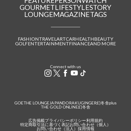
FEATURE
PERSON
WATCH
GOURMET
LIFESTYLE
STORY
LOUNGE
MAGAZINE
TAGS
FASHION
TRAVEL
ART
CAR
HEALTH
BEAUTY
GOLF
ENTERTAINMENT
FINANCE
AND MORE
Connect with us
GOETHE LOUNGE
JAPANDORAKU
GINGER
幻冬舎plus
THE GOLD ONLINE
幻冬舎
広告掲載
プライバシーポリシー
利用規約
特定商取引法に基づく表記
お問い合わせ（個人）
お問い合わせ（法人）
採用情報