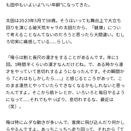
も田中もいよいよ"いい年齢"になってきた。
太田は2023年5月で58歳。そうはいっても舞台上で大立ち
回りを演じる破天荒キャラの太田だから、「健康」につい
て考えることなんてないのだろう――と思ったら大間違い。むし
ろ切実に痛感している……らしい。
「俺らは割と長尺の漫才をすることがあるんです。年に1
回。1時間半くらいの漫才なんだけどね。で、ある時から漫
才をやっていて息切れするようになったんです。その瞬間か
ら『これはもしかしたら……』と感じるところがあって、こ
のまま漫然とやっていたらできなくなるかもしれないと思っ
たんですよ。そこから筋トレとか、いろいろと毎日やるよう
になって……それでもやっぱり、息切れするな、最近は
（笑）。
俺は特にムダな動きが多いんで、客席に飛び込んだり何かし
らやるんですよ。あっちこっちへ走り回って、それから『て