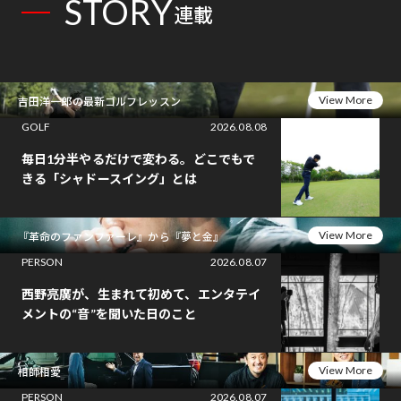
STORY
連載
View More
吉田洋一郎の最新ゴルフレッスン
GOLF
2026.08.08
毎日1分半やるだけで変わる。どこでもで
きる「シャドースイング」とは
View More
『革命のファンファーレ』から『夢と金』
PERSON
2026.08.07
西野亮廣が、生まれて初めて、エンタテイ
メントの“音”を聞いた日のこと
View More
相師相愛
PERSON
2026.08.07