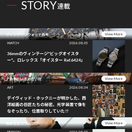
STORY
連載
View More
ヴィンテージウォッチ再考
WATCH
2026.08.05
36mmのヴィンテージ"ビッグオイスタ
ー"。ロレックス「オイスター Ref.6424」
View More
アートというお買い物
ART
2026.08.04
デイヴィッド・ホックニーが明かした、西
洋絵画の巨匠たちの秘密。光学装置で像を
なぞったり、位置取りしていた!?
View More
桝本壮志コラム
PERSON
2026.08.03