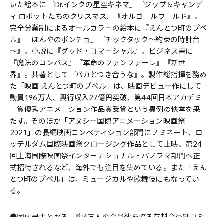
いた絵本に『Dr.インクの星空キネマ』『ジップ＆キャンデ
ィ ロボットたちのクリスマス』『オルゴールワールド』。
完全分業制によるオールカラーの絵本に『えんとつ町のプペ
ル』『ほんやのポンチョ』『チックタック～約束の時計台
～』。小説に『グッド・コマーシャル』。ビジネス書に
『魔法のコンパス』『革命のファンファーレ』『新世
界』。共著として『バカとつき合うな』。製作総指揮を務め
た「映画 えんとつ町のプペル」は、映画デビュー作にして
動員196万人、興行収入27億円突破、第44回日本アカデミ
ー賞優秀アニメーション作品賞受賞という異例の快挙を果
たす。そのほか「アヌシー国際アニメーション映画祭
2021」の長編映画コンペティション部門にノミネート、ロ
ッテルダム国際映画祭クロージング作品として上映、第24
回上海国際映画祭インターナショナル・パノラマ部門へ正
式招待されるなど、海外でも注目を集めている。また「えん
とつ町のプペル」は、ミュージカルや歌舞伎にもなってい
る。
●国内最大となる、約4万人の会員数を誇る有料会員制コミ