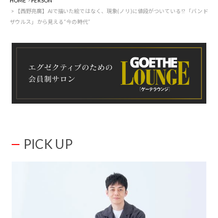
HOME
PERSON
【西野亮廣】AIで描いた絵ではなく、現象(ノリ)に値段がついている!? 「バンド
ザウルス」から見える“今の時代”
PICK UP