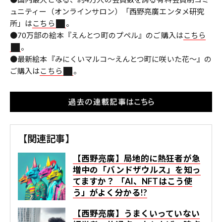
ュニティー（オンラインサロン）「西野亮廣エンタメ研究
所」は
こちら
。
●70万部の絵本『えんとつ町のプペル』のご購入は
こちら
。
●最新絵本『みにくいマルコ～えんとつ町に咲いた花～』の
ご購入は
こちら
。
【関連記事】
【西野亮廣】局地的に熱狂者が急
増中の「バンドザウルス」を知っ
てますか？ 「AI、NFTはこう使
う」がよく分かる!?
【西野亮廣】うまくいっていない