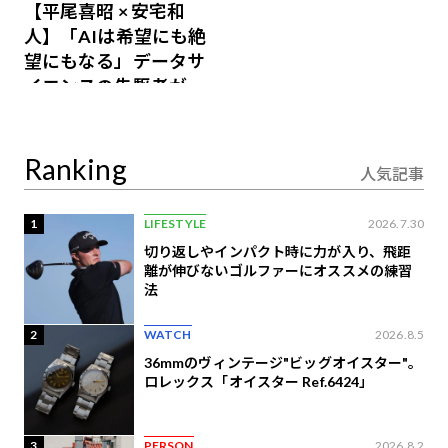
【平尾喜昭 × 安宅和
人】「AIは希望にも絶
望にもなる」データサ
イエンスの先駆者が語
り合うAI時代の意思決
定
Ranking
人気記事
1
LIFESTYLE
2026.7.30
切り返しやインパクト時に力が入り、飛距
離が伸びないゴルファーにオススメの練習
法
2
WATCH
2026.8.5
36mmのヴィンテージ"ビッグオイスター"。
ロレックス「オイスター Ref.6424」
3
PERSON
2026.8.2