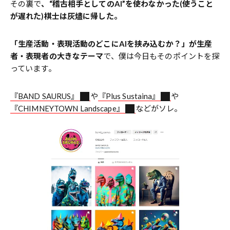
その裏で
、“稽古相手としてのAI”を使わなかった(使うこと
が遅れた)棋士は灰燼に帰した。
「生産活動・表現活動のどこにAIを挟み込むか？」が生産
者・表現者の大きなテーマ
で、僕は今日もそのポイントを探
っています。
『BAND SAURUS』
や
『Plus Sustaina』
や
『CHIMNEYTOWN Landscape』
などがソレ。