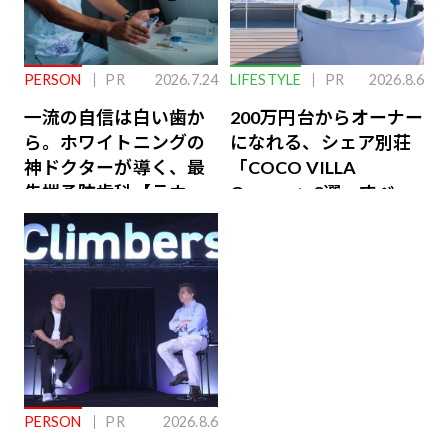
PERSON
PR
2026.7.24
LIFESTYLE
PR
2026.8.6
一流の自信は白い歯か
200万円台からオーナー
ら。ホワイトニングの
になれる、シェア別荘
神ドクターが導く、最
「COCO VILLA
先端予防歯科【ラウン
Owners」3選。すべて
ジ会員特典あり】
が絶景、収益も得られ
るその仕組みとは
PERSON
PR
2026.8.6