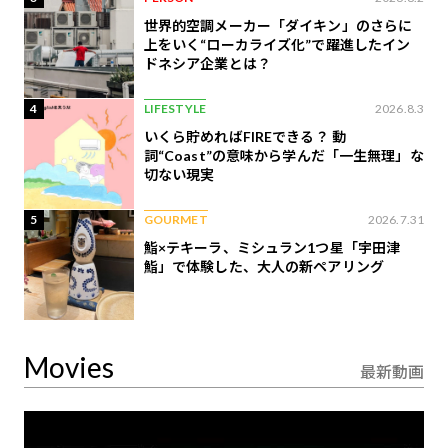
世界的空調メーカー「ダイキン」のさらに
上をいく“ローカライズ化”で躍進したイン
ドネシア企業とは？
4
LIFESTYLE
2026.8.3
いくら貯めればFIREできる？ 動
詞“Coast”の意味から学んだ「一生無理」な
切ない現実
5
GOURMET
2026.7.31
鮨×テキーラ、ミシュラン1つ星「宇田津
鮨」で体験した、大人の新ペアリング
Movies
最新動画