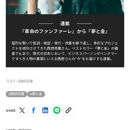
連載
『革命のファンファーレ』から『夢と金』
猛烈な勢いで仮説・検証・実行・改善を繰り返し、多彩なプロジェ
クトを成功させてきた西野亮廣さん。ベストセラー『夢と金』の著
者でもあり、現代の日本において、ビジネスパーソンがベンチマー
クすべき人物の筆頭といえる西野さんの“今”をお届けする連載。
TEXT=西野亮廣
#西野亮廣
#夢と金
SHARE