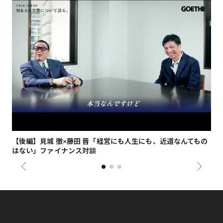
【後編】見城 徹×藤田 晋「経営にも人生にも、近道なんてもの
【
はない」ファイナンス対談
総