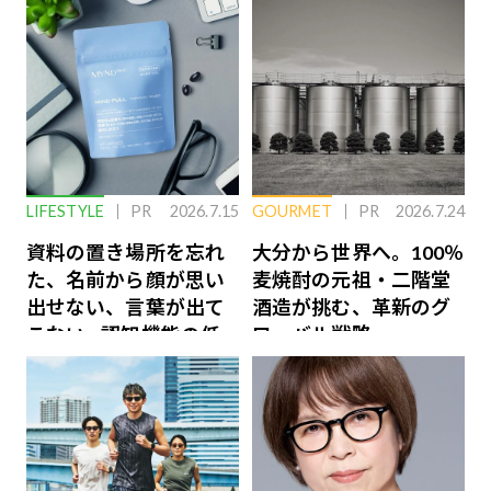
LIFESTYLE
PR
2026.7.15
GOURMET
PR
2026.7.24
資料の置き場所を忘れ
大分から世界へ。100％
た、名前から顔が思い
麦焼酎の元祖・二階堂
出せない、言葉が出て
酒造が挑む、革新のグ
こない…認知機能の低
ローバル戦略
下を救う、脳のインナ
ーケアとは