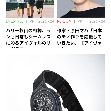
LIFESTYLE
PR
2026.7.24
PERSON
PR
2026.7.24
ハリー杉山の相棒、ラ
作家・原田マハ「日本
ンも日常もシームレス
のモノ作りを応援して
に彩るアイヴォルのサ
いきたい」【アイヴァ
ングラス
ン】