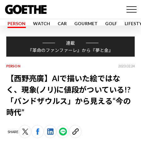
PERSON
WATCH
CAR
GOURMET
GOLF
LIFEST
連載
『革命のファンファーレ』から『夢と金』
PERSON
2023.02.24
【西野亮廣】AIで描いた絵ではな
く、現象(ノリ)に値段がついている!?
「バンドザウルス」から見える“今の
時代”
SHARE