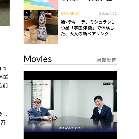
ない現実
5
GOURMET
2026.7.31
鮨×テキーラ、ミシュラン1
つ星「宇田津 鮨」で体験し
た、大人の新ペアリング
Movies
最新動画
通っ
卒業
名前
換し
練習