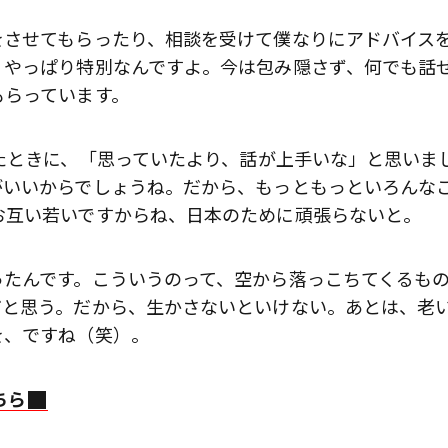
歌舞伎俳優・尾上右近が休息を過
をさせてもらったり、相談を受けて僕なりにアドバイス
前列ホテル「UMITO 熱海 別邸」
、やっぱり特別なんですよ。今は包み隠さず、何でも話
もらっています。
たときに、「思っていたより、話が上手いな」と思いま
がいいからでしょうね。だから、もっともっといろんな
お互い若いですからね、日本のために頑張らないと。
ったんです。こういうのって、空から落っこちてくるも
だと思う。だから、生かさないといけない。あとは、老
を、ですね（笑）。
ちら