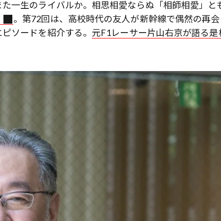
また一生のライバルか。相思相愛ならぬ「相師相愛」と
」
。第72回は、高校時代の友人が新幹線で偶然の再会
エピソードを紹介する。
元F1レーサー片山右京が語る是