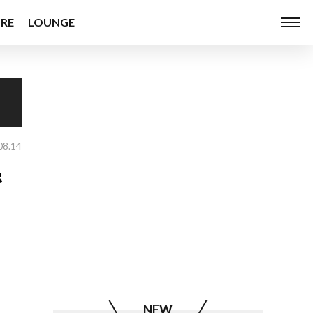
RE
LOUNGE
08.14
で
NEW