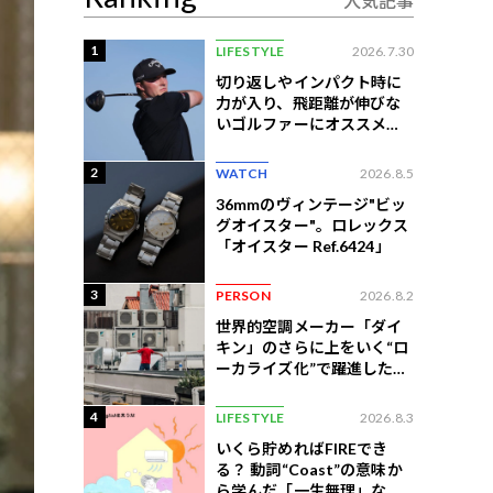
人気記事
1
LIFESTYLE
2026.7.30
切り返しやインパクト時に
力が入り、飛距離が伸びな
いゴルファーにオススメの
練習法
2
WATCH
2026.8.5
36mmのヴィンテージ"ビッ
グオイスター"。ロレックス
「オイスター Ref.6424」
3
PERSON
2026.8.2
世界的空調メーカー「ダイ
キン」のさらに上をいく“ロ
ーカライズ化”で躍進したイ
ンドネシア企業とは？
4
LIFESTYLE
2026.8.3
いくら貯めればFIREでき
る？ 動詞“Coast”の意味か
ら学んだ「一生無理」な切