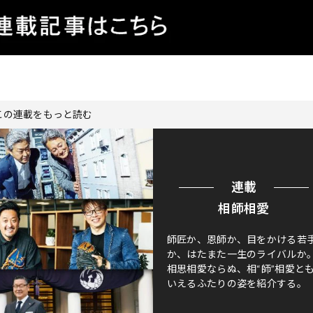
この連載をもっと読む
連載
相師相愛
師匠か、恩師か、目をかける若
か、はたまた一生のライバルか
相思相愛ならぬ、相“師”相愛と
いえるふたりの姿を紹介する。