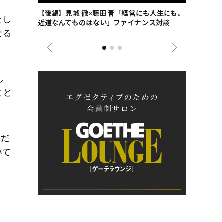
ごした、海最
【後編】見城 徹×藤田 晋「経営にも人生にも、
【ゲーテ9
をし
近道なんてものはない」ファイナンス対談
ンタビュー
せる
ジネス戦略
し
こと
のだ
いて