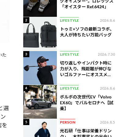
グオイスター"。ロレックス
「オイスター Ref.6424」
2
LIFESTYLE
2026.8.6
トゥミ×ソフの最新コラボ、
大人が持ちたい万能バッグ
3
LIFESTYLE
2026.7.30
いた
切り返しやインパクト時に
力が入り、飛距離が伸びな
いゴルファーにオススメの
練習法
4
LIFESTYLE
2026.8.6
ボルボの次世代EV「Volvo
EX60」でバルセロナへ【試
と選
乗】
ラン
5
PERSON
2026.8.5
店を
光石研「仕事は栄養ドリン
け
ク」。木梨憲武との出会い