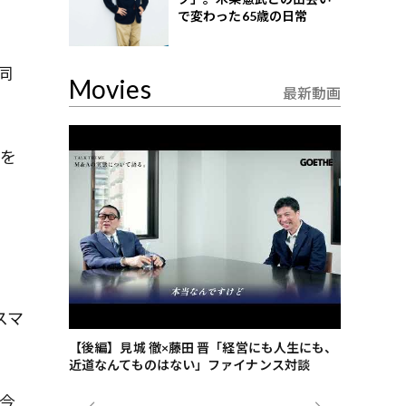
で変わった65歳の日常
同
Movies
最新動画
服を
スマ
。
ごした、海最
【後編】見城 徹×藤田 晋「経営にも人生にも、
【ゲーテ9
近道なんてものはない」ファイナンス対談
ンタビュー
ジネス戦略
今