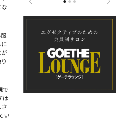
にな
い服
ルに
なが
触り
現で
ずは
よさ
てい