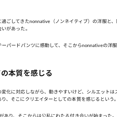
ごしてきたnonnative（ノンネイティブ）の洋服と、
会いがあった。
パードパンツに感動して、そこからnonnativeの洋
ての本質を感じる
の変化に対応しながら、動きやすいけど、シルエットは
あり、そこにクリエイターとしての本質を感じるという
歌舞伎俳優・尾上右近が休息を過
前列ホテル「UMITO 熱海 別邸」
会があり、そこからは公私にわたる付き合いが始まった。