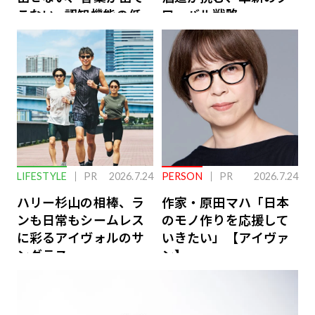
こない…認知機能の低
ローバル戦略
下を救う、脳のインナ
ーケアとは
LIFESTYLE
PR
2026.7.24
PERSON
PR
2026.7.24
ハリー杉山の相棒、ラ
作家・原田マハ「日本
ンも日常もシームレス
のモノ作りを応援して
に彩るアイヴォルのサ
いきたい」【アイヴァ
ングラス
ン】