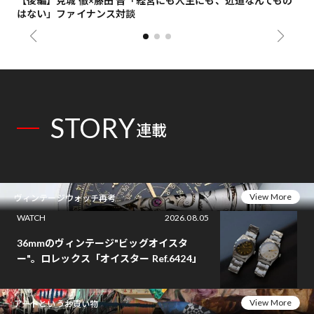
【後編】見城 徹×藤田 晋「経営にも人生にも、近道なんてもの
【
はない」ファイナンス対談
総
STORY
連載
View More
ヴィンテージウォッチ再考
WATCH
2026.08.05
36mmのヴィンテージ"ビッグオイスタ
ー"。ロレックス「オイスター Ref.6424」
View More
アートというお買い物