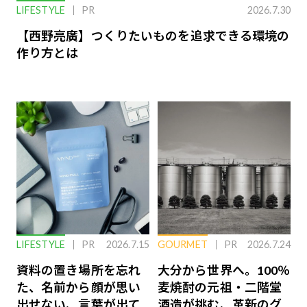
LIFESTYLE
PR
2026.7.30
【西野亮廣】つくりたいものを追求できる環境の
作り方とは
LIFESTYLE
PR
2026.7.15
GOURMET
PR
2026.7.24
資料の置き場所を忘れ
大分から世界へ。100％
た、名前から顔が思い
麦焼酎の元祖・二階堂
出せない、言葉が出て
酒造が挑む、革新のグ