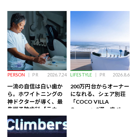
PERSON
PR
2026.7.24
LIFESTYLE
PR
2026.8.6
一流の自信は白い歯か
200万円台からオーナー
ら。ホワイトニングの
になれる、シェア別荘
神ドクターが導く、最
「COCO VILLA
先端予防歯科【ラウン
Owners」3選。すべて
ジ会員特典あり】
が絶景、収益も得られ
るその仕組みとは