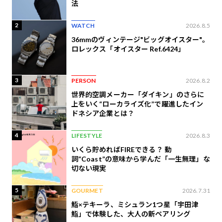
法
2
WATCH
2026.8.5
36mmのヴィンテージ"ビッグオイスター"。
ロレックス「オイスター Ref.6424」
3
PERSON
2026.8.2
世界的空調メーカー「ダイキン」のさらに
上をいく“ローカライズ化”で躍進したイン
ドネシア企業とは？
4
LIFESTYLE
2026.8.3
いくら貯めればFIREできる？ 動
詞“Coast”の意味から学んだ「一生無理」な
切ない現実
5
GOURMET
2026.7.31
鮨×テキーラ、ミシュラン1つ星「宇田津
鮨」で体験した、大人の新ペアリング