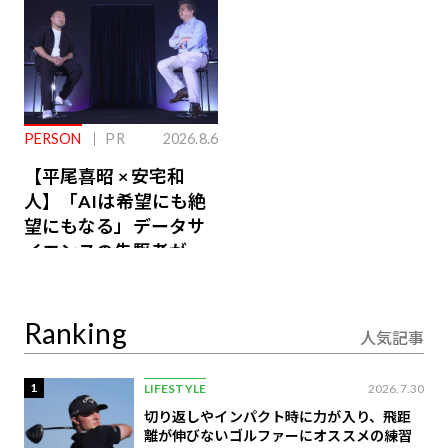
PERSON
PR
2026.8.6
【平尾喜昭 × 安宅和
人】「AIは希望にも絶
望にもなる」データサ
イエンスの先駆者が語
り合うAI時代の意思決
定
Ranking
人気記事
1
LIFESTYLE
2026.7.30
切り返しやインパクト時に力が入り、飛距
離が伸びないゴルファーにオススメの練習