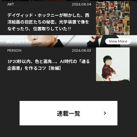
ART
2026.08.04
デイヴィッド・ホックニーが明かした、西
洋絵画の巨匠たちの秘密。光学装置で像を
なぞったり、位置取りしていた!?
View More
桝本壮志コラム
PERSON
2026.08.03
1P20秒以内、色と画角…、AI時代の「通る
企画書」を作るコツ【後編】
連載一覧