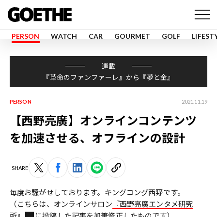
PERSON
WATCH
CAR
GOURMET
GOLF
LIFEST
連載
『革命のファンファーレ』から『夢と金』
PERSON
2021.11.19
【西野亮廣】オンラインコンテンツ
を加速させる、オフラインの設計
SHARE
毎度お騒がせしております。キングコング西野です。
（こちらは、オンラインサロン
『西野亮廣エンタメ研究
所』
に投稿した記事を加筆修正したものです）