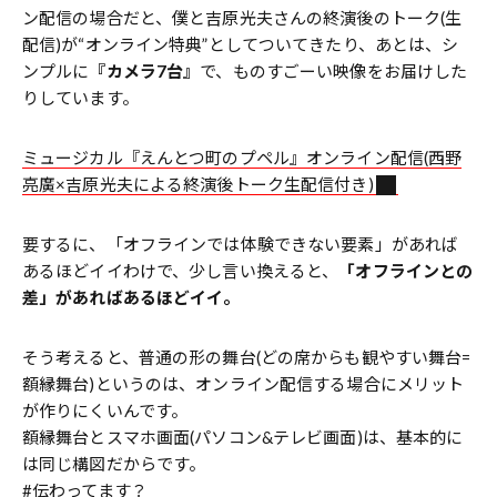
ン配信の場合だと、僕と吉原光夫さんの終演後のトーク(生
配信)が“オンライン特典”としてついてきたり、あとは、シ
ンプルに
『カメラ7台』
で、ものすごーい映像をお届けした
りしています。
ミュージカル『えんとつ町のプペル』オンライン配信(西野
亮廣×吉原光夫による終演後トーク生配信付き)
要するに、「オフラインでは体験できない要素」があれば
あるほどイイわけで、少し言い換えると、
「オフラインとの
差」があればあるほどイイ。
そう考えると、普通の形の舞台(どの席からも観やすい舞台=
額縁舞台)というのは、オンライン配信する場合にメリット
が作りにくいんです。
額縁舞台とスマホ画面(パソコン&テレビ画面)は、基本的に
は同じ構図だからです。
#伝わってます？