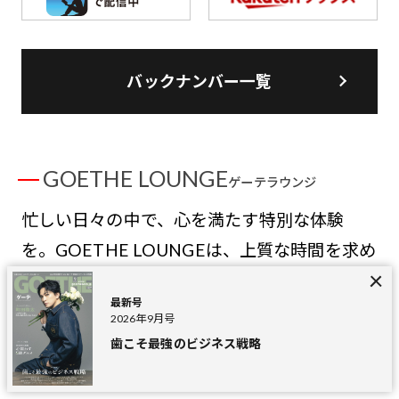
バックナンバー一覧
GOETHE LOUNGE
ゲーテラウンジ
忙しい日々の中で、心を満たす特別な体験
を。GOETHE LOUNGEは、上質な時間を求め
るあなたのための登録無料の会員制サービ
最新号
ス。限定イベント、優待特典、そして選りす
2026年9月号
ぐりの情報を通じて、GOETHEだからこそで
歯こそ最強のビジネス戦略
きる特別なひとときをお届けします。