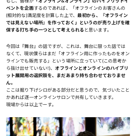
もし、皆様が
「オフライン&オンライン」のハイブリットイ
ベントを企画
するのであれば、「オフラインのお客さんの
(相対的な)満足度を計算した上で、
最初から、『オフライン
では見えない場所』を作っておく」というのが売り上げを確
保する打ち手の一つとして考えられる
と思います。
今回は『舞台』の話ですが、これは、舞台に限った話では
なくて、現状僕らはまだ「オフライン用に作ったものをオン
ラインでも販売する」という場所に立っていて(この思考か
ら抜け出せていない!)、
オフラインとオンラインのハイブリ
ット展開用の選択肢を、まだあまり持ち合わせておりませ
ん。
ここは掘り下げシロがある部分だと思うので、気づいたこと
かあれば逐一オンラインサロンで共有していきます。
現場からは以上でーす。