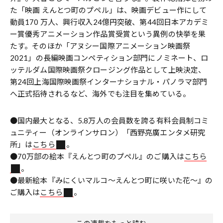
た「映画 えんとつ町のプペル」は、映画デビュー作にして
動員170 万人、興行収入24億円突破、第44回日本アカデミ
ー賞優秀アニメーション作品賞受賞という異例の快挙を果
たす。そのほか「アヌシー国際アニメーション映画祭
2021」の長編映画コンペティション部門にノミネート、ロ
ッテルダム国際映画祭クロージング作品として上映決定、
第24回上海国際映画祭インターナショナル・パノラマ部門
へ正式招待されるなど、海外でも注目を集めている。
●国内最大となる、5.8万人の会員数を誇る有料会員制コミ
ュニティー（オンラインサロン）「西野亮廣エンタメ研究
所」は
こちら
。
●70万部の絵本『えんとつ町のプペル』のご購入は
こちら
。
●最新絵本『みにくいマルコ～えんとつ町に咲いた花～』の
ご購入は
こちら
。