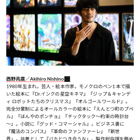
西野亮廣／
Akihiro Nishino
1980年生まれ。芸人・絵本作家。モノクロのペン1 本で描
いた絵本に『Dr.インクの星空キネマ』『ジップ＆キャンデ
ィ ロボットたちのクリスマス』『オルゴールワールド』。
完全分業制によるオールカラーの絵本に『えんとつ町のプペ
ル』『ほんやのポンチョ』『チックタック～約束の時計台
～』。小説に『グッド・コマーシャル』。ビジネス書に
『魔法のコンパス』『革命のファンファーレ』『新世
界』。共著として『バカとつき合うな』。製作総指揮を務め