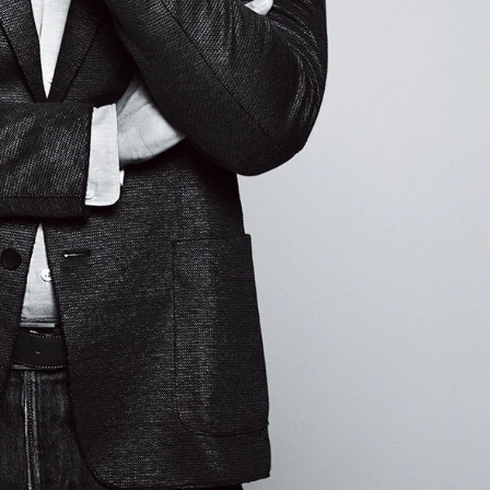
歌舞伎俳優・尾上右近が休息を過
前列ホテル「UMITO 熱海 別邸」