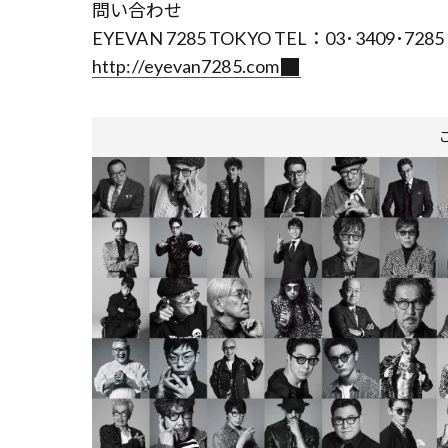
問い合わせ
EYEVAN 7285 TOKYO TEL：03･3409･7285
http://eyevan7285.com