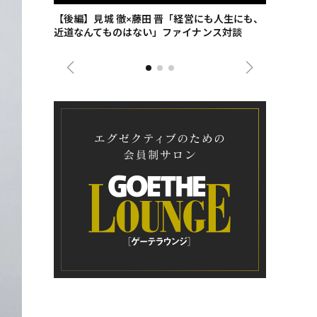
ごした、海最
【後編】見城 徹×藤田 晋「経営にも人生にも、
【ゲーテ9
近道なんてものはない」ファイナンス対談
ンタビュー
ジネス戦略