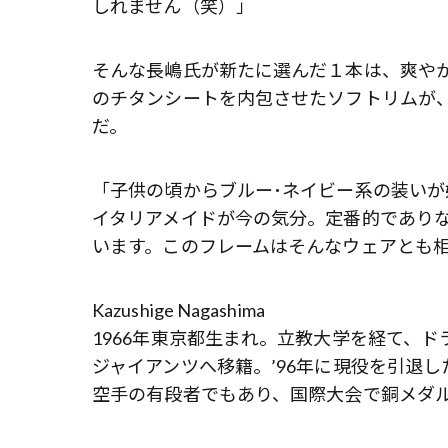
しれません（笑）」
そんな長嶋氏が新たに選んだ１本は、爽や
のチタンシートを内包させたソフトリムが
だ。
「子供の頃からブルー･ネイビー系の装い
イタリアメイドが今の気分。定番的であり
います。このフレームはそんなウェアとも
Kazushige Nagashima
1966年東京都生まれ。立教大学を経て、ド
ジャイアンツへ移籍。’96年に現役を引退
空手の有段者でもあり、国際大会で銅メダ