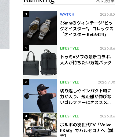
人気記事
1
WATCH
2026.8.5
36mmのヴィンテージ"ビッ
グオイスター"。ロレックス
「オイスター Ref.6424」
2
LIFESTYLE
2026.8.6
トゥミ×ソフの最新コラボ、
大人が持ちたい万能バッグ
3
LIFESTYLE
2026.7.30
切り返しやインパクト時に
力が入り、飛距離が伸びな
いゴルファーにオススメの
練習法
4
LIFESTYLE
2026.8.6
ボルボの次世代EV「Volvo
EX60」でバルセロナへ【試
乗】