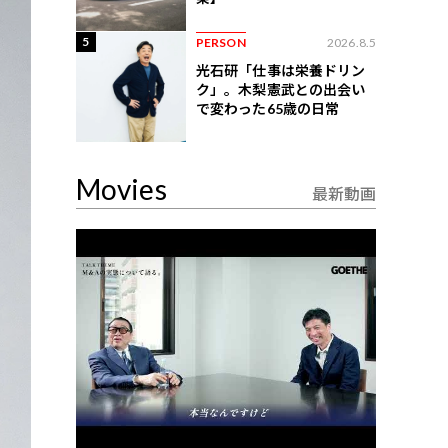
5
PERSON
2026.8.5
光石研「仕事は栄養ドリン
ク」。木梨憲武との出会い
で変わった65歳の日常
Movies
最新動画