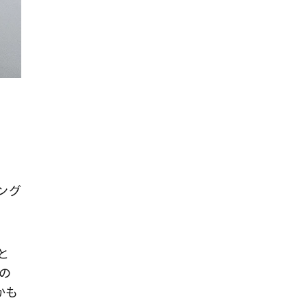
ング
と
の
かも