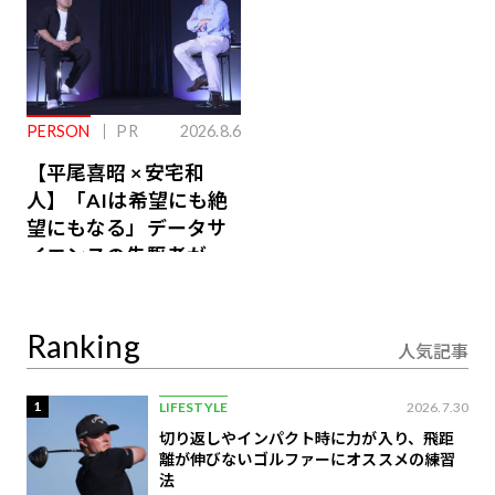
PERSON
PR
2026.8.6
【平尾喜昭 × 安宅和
人】「AIは希望にも絶
望にもなる」データサ
イエンスの先駆者が語
り合うAI時代の意思決
定
Ranking
人気記事
1
LIFESTYLE
2026.7.30
切り返しやインパクト時に力が入り、飛距
離が伸びないゴルファーにオススメの練習
法