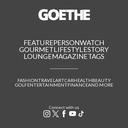
FEATURE
PERSON
WATCH
GOURMET
LIFESTYLE
STORY
LOUNGE
MAGAZINE
TAGS
FASHION
TRAVEL
ART
CAR
HEALTH
BEAUTY
GOLF
ENTERTAINMENT
FINANCE
AND MORE
Connect with us