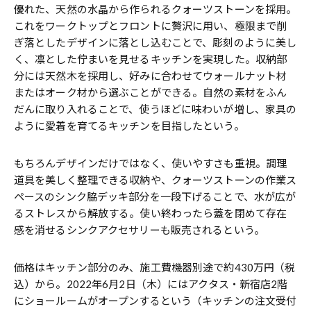
優れた、天然の水晶から作られるクォーツストーンを採用。
これをワークトップとフロントに贅沢に用い、極限まで削
ぎ落としたデザインに落とし込むことで、彫刻のように美し
く、凛とした佇まいを見せるキッチンを実現した。収納部
分には天然木を採用し、好みに合わせてウォールナット材
またはオーク材から選ぶことができる。自然の素材をふん
だんに取り入れることで、使うほどに味わいが増し、家具の
ように愛着を育てるキッチンを目指したという。
もちろんデザインだけではなく、使いやすさも重視。調理
道具を美しく整理できる収納や、クォーツストーンの作業ス
ペースのシンク脇デッキ部分を一段下げることで、水が広が
るストレスから解放する。使い終わったら蓋を閉めて存在
感を消せるシンクアクセサリーも販売されるという。
価格はキッチン部分のみ、施工費機器別途で約430万円（税
込）から。2022年6月2日（木）にはアクタス・新宿店2階
にショールームがオープンするという（キッチンの注文受付