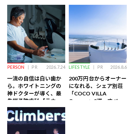
PERSON
PR
2026.7.24
LIFESTYLE
PR
2026.8.6
一流の自信は白い歯か
200万円台からオーナー
ら。ホワイトニングの
になれる、シェア別荘
神ドクターが導く、最
「COCO VILLA
先端予防歯科【ラウン
Owners」3選。すべて
ジ会員特典あり】
が絶景、収益も得られ
るその仕組みとは