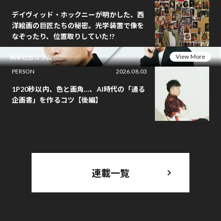
デイヴィッド・ホックニーが明かした、西
洋絵画の巨匠たちの秘密。光学装置で像を
なぞったり、位置取りしていた!?
View More
桝本壮志コラム
PERSON
2026.08.03
1P20秒以内、色と画角…、AI時代の「通る
企画書」を作るコツ【後編】
連載一覧