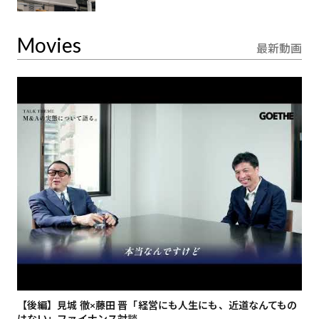
Movies
最新動画
【後編】見城 徹×藤田 晋「経営にも人生にも、近道なんてもの
【
はない」ファイナンス対談
総