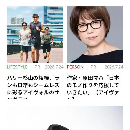
こない…認知機能の低
ローバル戦略
下を救う、脳のインナ
ーケアとは
LIFESTYLE
PR
2026.7.24
PERSON
PR
2026.7.24
ハリー杉山の相棒、ラ
作家・原田マハ「日本
ンも日常もシームレス
のモノ作りを応援して
に彩るアイヴォルのサ
いきたい」【アイヴァ
ングラス
ン】