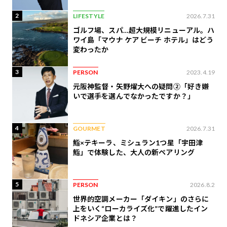
2
LIFESTYLE
2026.7.31
ゴルフ場、スパ…超大規模リニューアル。ハ
ワイ島「マウナ ケア ビーチ ホテル」はどう
変わったか
3
PERSON
2023.4.19
元阪神監督・矢野燿大への疑問②「好き嫌
いで選手を選んでなかったですか？」
4
GOURMET
2026.7.31
鮨×テキーラ、ミシュラン1つ星「宇田津
鮨」で体験した、大人の新ペアリング
5
PERSON
2026.8.2
世界的空調メーカー「ダイキン」のさらに
上をいく“ローカライズ化”で躍進したイン
ドネシア企業とは？