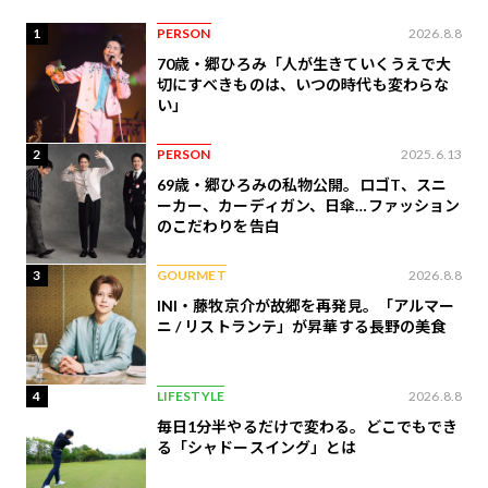
1
PERSON
2026.8.8
70歳・郷ひろみ「人が生きていくうえで大
切にすべきものは、いつの時代も変わらな
い」
2
PERSON
2025.6.13
69歳・郷ひろみの私物公開。ロゴT、スニ
ーカー、カーディガン、日傘…ファッション
のこだわりを告白
3
GOURMET
2026.8.8
INI・藤牧京介が故郷を再発見。「アルマー
ニ / リストランテ」が昇華する長野の美食
4
LIFESTYLE
2026.8.8
毎日1分半やるだけで変わる。どこでもでき
る「シャドースイング」とは