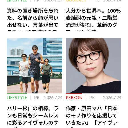
資料の置き場所を忘れ
大分から世界へ。100％
た、名前から顔が思い
麦焼酎の元祖・二階堂
出せない、言葉が出て
酒造が挑む、革新のグ
こない…認知機能の低
ローバル戦略
下を救う、脳のインナ
ーケアとは
LIFESTYLE
PR
2026.7.24
PERSON
PR
2026.7.24
ハリー杉山の相棒、ラ
作家・原田マハ「日本
ンも日常もシームレス
のモノ作りを応援して
に彩るアイヴォルのサ
いきたい」【アイヴァ