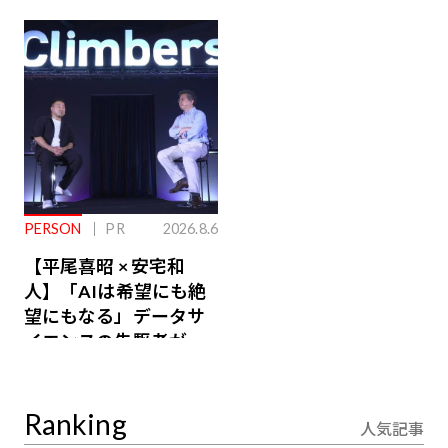
ジ会員特典あり】
が絶景、収益も得られ
るその仕組みとは
PERSON
PR
2026.8.6
【平尾喜昭 × 安宅和
人】「AIは希望にも絶
望にもなる」データサ
イエンスの先駆者が語
り合うAI時代の意思決
定
Ranking
人気記事