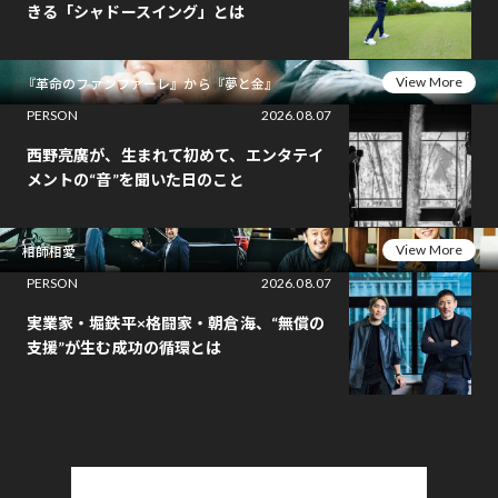
きる「シャドースイング」とは
View More
『革命のファンファーレ』から『夢と金』
PERSON
2026.08.07
西野亮廣が、生まれて初めて、エンタテイ
メントの“音”を聞いた日のこと
View More
相師相愛
PERSON
2026.08.07
実業家・堀鉄平×格闘家・朝倉海、“無償の
支援”が生む成功の循環とは