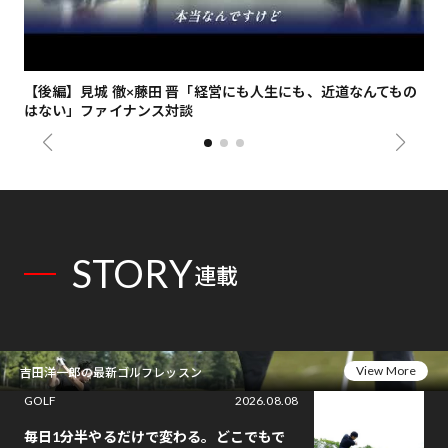
【後編】見城 徹×藤田 晋「経営にも人生にも、近道なんてもの
【
はない」ファイナンス対談
総
STORY
連載
View More
吉田洋一郎の最新ゴルフレッスン
GOLF
2026.08.08
毎日1分半やるだけで変わる。どこでもで