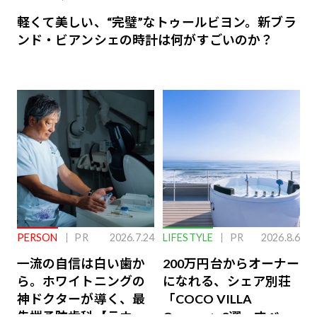
軽くて美しい、“完璧”なトゥールビヨン。新ブラ
ンド・ビアンシェの時計は何がすごいのか？
PERSON
PR
2026.7.24
LIFESTYLE
PR
2026.8.6
一流の自信は白い歯か
200万円台からオーナー
ら。ホワイトニングの
になれる、シェア別荘
神ドクターが導く、最
「COCO VILLA
先端予防歯科【ラウン
Owners」3選。すべて