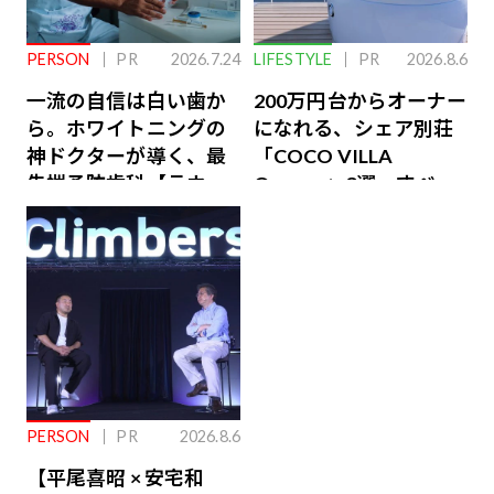
PERSON
PR
2026.7.24
LIFESTYLE
PR
2026.8.6
一流の自信は白い歯か
200万円台からオーナー
ら。ホワイトニングの
になれる、シェア別荘
神ドクターが導く、最
「COCO VILLA
先端予防歯科【ラウン
Owners」3選。すべて
ジ会員特典あり】
が絶景、収益も得られ
るその仕組みとは
PERSON
PR
2026.8.6
【平尾喜昭 × 安宅和