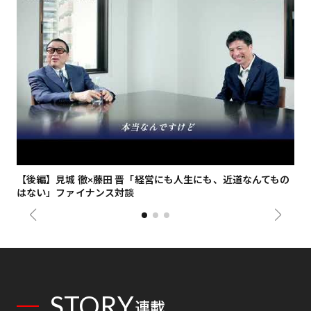
【後編】見城 徹×藤田 晋「経営にも人生にも、近道なんてもの
【
はない」ファイナンス対談
総
STORY
連載