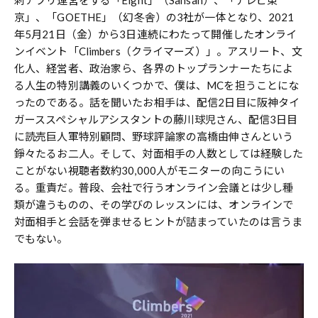
刺アプリ運営をする「Eight」（Sansan）、「テレビ東
京」、「GOETHE」（幻冬舎）の3社が一体となり、2021
年5月21日（金）から3日連続にわたって開催したオンライ
ンイベント「Climbers（クライマーズ）」。アスリート、文
化人、経営者、政治家ら、各界のトップランナーたちによ
る人生の特別講義のいくつかで、僕は、MCを担うことにな
ったのである。話を聞いたお相手は、配信2日目に阪神タイ
ガーススペシャルアシスタントの藤川球児さん、配信3日目
に読売巨人軍特別顧問、野球評論家の高橋由伸さんという
錚々たるお二人。そして、対面相手の人数としては経験した
ことがない視聴者数約30,000人がモニターの向こうにい
る。重責だ。普段、会社で行うオンライン会議とは少し種
類が違うものの、その学びのレッスンには、オンラインで
対面相手と会話を弾ませるヒントが詰まっていたのは言うま
でもない。