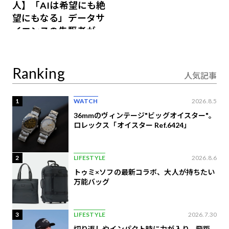
人】「AIは希望にも絶
望にもなる」データサ
イエンスの先駆者が語
り合うAI時代の意思決
定
Ranking
人気記事
1
WATCH
2026.8.5
36mmのヴィンテージ"ビッグオイスター"。
ロレックス「オイスター Ref.6424」
2
LIFESTYLE
2026.8.6
トゥミ×ソフの最新コラボ、大人が持ちたい
万能バッグ
3
LIFESTYLE
2026.7.30
切り返しやインパクト時に力が入り、飛距