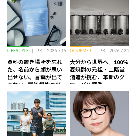
LIFESTYLE
PR
2026.7.15
GOURMET
PR
2026.7.24
資料の置き場所を忘れ
大分から世界へ。100％
た、名前から顔が思い
麦焼酎の元祖・二階堂
出せない、言葉が出て
酒造が挑む、革新のグ
こない…認知機能の低
ローバル戦略
下を救う、脳のインナ
ーケアとは