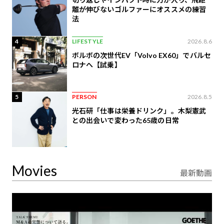
離が伸びないゴルファーにオススメの練習
法
4
LIFESTYLE
2026.8.6
ボルボの次世代EV「Volvo EX60」でバルセ
ロナへ【試乗】
5
PERSON
2026.8.5
光石研「仕事は栄養ドリンク」。木梨憲武
との出会いで変わった65歳の日常
Movies
最新動画