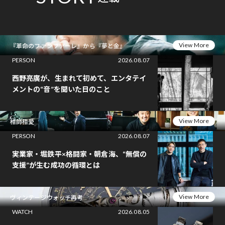
View More
『革命のファンファーレ』から『夢と金』
PERSON
2026.08.07
西野亮廣が、生まれて初めて、エンタテイ
メントの“音”を聞いた日のこと
View More
相師相愛
PERSON
2026.08.07
実業家・堀鉄平×格闘家・朝倉海、“無償の
支援”が生む成功の循環とは
View More
ヴィンテージウォッチ再考
WATCH
2026.08.05