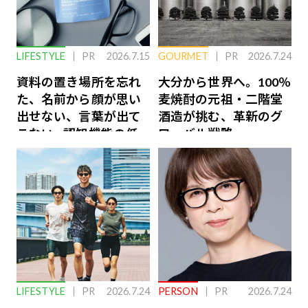
LIFESTYLE
PR
2026.7.15
GOURMET
PR
2026.7.24
資料の置き場所を忘れ
大分から世界へ。100％
た、名前から顔が思い
麦焼酎の元祖・二階堂
出せない、言葉が出て
酒造が挑む、革新のグ
こない…認知機能の低
ローバル戦略
下を救う、脳のインナ
ーケアとは
LIFESTYLE
PR
2026.7.24
PERSON
PR
2026.7.24