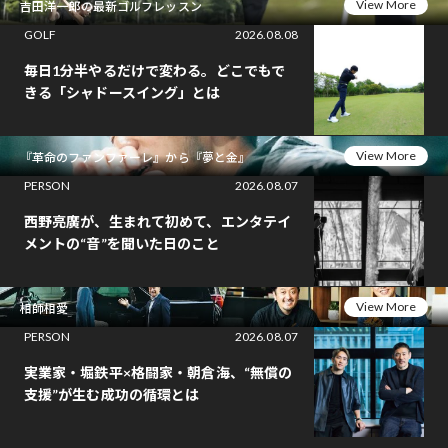
View More
吉田洋一郎の最新ゴルフレッスン
GOLF
2026.08.08
毎日1分半やるだけで変わる。どこでもで
きる「シャドースイング」とは
View More
『革命のファンファーレ』から『夢と金』
PERSON
2026.08.07
西野亮廣が、生まれて初めて、エンタテイ
メントの“音”を聞いた日のこと
View More
相師相愛
PERSON
2026.08.07
実業家・堀鉄平×格闘家・朝倉海、“無償の
支援”が生む成功の循環とは