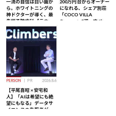
一流の自信は白い歯か
200万円台からオーナー
ら。ホワイトニングの
になれる、シェア別荘
神ドクターが導く、最
「COCO VILLA
先端予防歯科【ラウン
Owners」3選。すべて
ジ会員特典あり】
が絶景、収益も得られ
るその仕組みとは
PERSON
PR
2026.8.6
【平尾喜昭 × 安宅和
人】「AIは希望にも絶
望にもなる」データサ
イエンスの先駆者が語