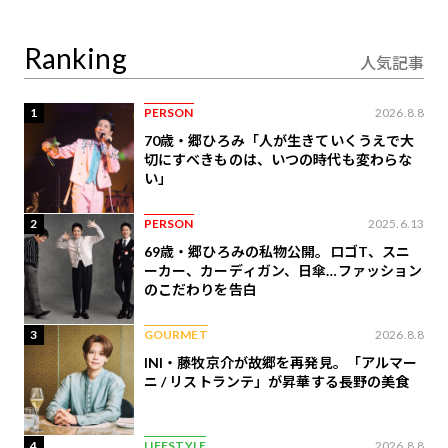
り合うAI時代の意思決
定
Ranking
人気記事
1
PERSON
2026.8.8
70歳・郷ひろみ「人が生きていくうえで大
切にすべきものは、いつの時代も変わらな
い」
2
PERSON
2025.6.13
69歳・郷ひろみの私物公開。ロゴT、スニ
ーカー、カーディガン、日傘…ファッション
のこだわりを告白
3
GOURMET
2026.8.8
INI・藤牧京介が故郷を再発見。「アルマー
ニ / リストランテ」が昇華する長野の美食
4
LIFESTYLE
2026.8.8