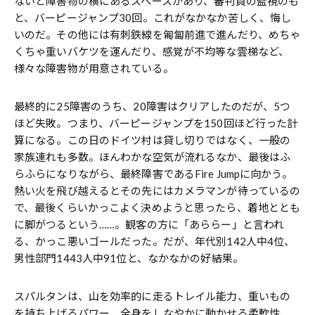
ないと障害物の横にあるスペースがあり、審判員の監視のも
と、バーピージャンプ30回。これがなかなか苦しく、悔し
いのだ。その他には有刺鉄線を匍匐前進で進んだり、めちゃ
くちゃ重いバケツを運んだり、感覚が不均等な雲梯など、
様々な障害物が用意されている。
最終的に25障害のうち、20障害はクリアしたのだが、5つ
ほど失敗。つまり、バーピージャンプを150回ほど行った計
算になる。この日のドイツ村は貸し切りではなく、一般の
家族連れも多数。ほんわかな空気が流れるなか、最後はふ
らふらになりながら、最終障害であるFire Jumpに向かう。
熱い火を飛び越えるとその先にはカメラマンが待っているの
で、最後くらいかっこよく決めようと思ったら、着地ととも
に脚がつるという……。観客の方に「あららー」と言われ
る、かっこ悪いゴールだった。だが、年代別142人中4位、
男性部門1443人中91位と、なかなかの好結果。
スパルタンは、山を効率的に走るトレイル能力、重いもの
を持ち上げるパワー、全身をしなやかに動かせる柔軟性、