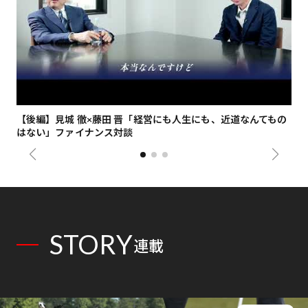
【後編】見城 徹×藤田 晋「経営にも人生にも、近道なんてもの
【
はない」ファイナンス対談
総
STORY
連載