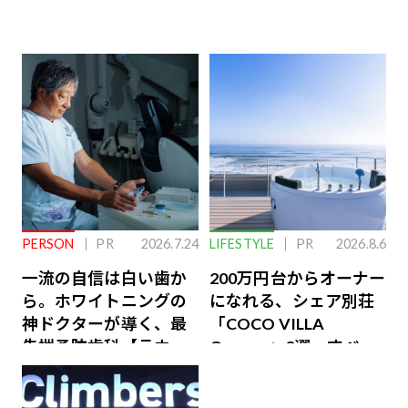
PERSON
PR
2026.7.24
LIFESTYLE
PR
2026.8.6
一流の自信は白い歯か
200万円台からオーナー
ら。ホワイトニングの
になれる、シェア別荘
神ドクターが導く、最
「COCO VILLA
先端予防歯科【ラウン
Owners」3選。すべて
ジ会員特典あり】
が絶景、収益も得られ
るその仕組みとは