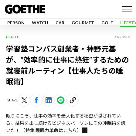
PERSON
WATCH
CAR
GOURMET
GOLF
LIFEST
HEALTH
2022.05.05
学習塾コンパス創業者・神野元基
が、”効率的に仕事に熱狂”するための
就寝前ルーティン【仕事人たちの睡
眠術】
SHARE
眠りにこそ、仕事の効率を最大化する秘密が隠されてい
る。結果を出し続けるビジネスパーソンにその睡眠術を訊
いた！
【特集 睡眠力革命はこちら】