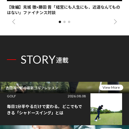
【後編】見城 徹×藤田 晋「経営にも人生にも、近道なんてもの
【
はない」ファイナンス対談
総
STORY
連載
View More
吉田洋一郎の最新ゴルフレッスン
GOLF
2026.08.08
毎日1分半やるだけで変わる。どこでもで
きる「シャドースイング」とは