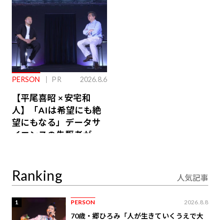
PERSON
PR
2026.8.6
【平尾喜昭 × 安宅和
人】「AIは希望にも絶
望にもなる」データサ
イエンスの先駆者が語
り合うAI時代の意思決
定
Ranking
人気記事
1
PERSON
2026.8.8
70歳・郷ひろみ「人が生きていくうえで大