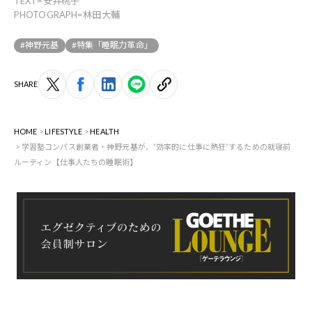
TEXT=安井桃子
PHOTOGRAPH=林田大輔
#神野元基
#特集「睡眠力革命」
SHARE
HOME
LIFESTYLE
HEALTH
学習塾コンパス創業者・神野元基が、”効率的に仕事に熱狂”するための就寝前
ルーティン【仕事人たちの睡眠術】