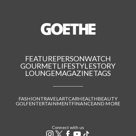
FEATURE
PERSON
WATCH
GOURMET
LIFESTYLE
STORY
LOUNGE
MAGAZINE
TAGS
FASHION
TRAVEL
ART
CAR
HEALTH
BEAUTY
GOLF
ENTERTAINMENT
FINANCE
AND MORE
Connect with us