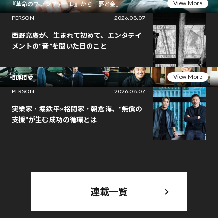
View More
『革命のファンファーレ』から『夢と金』
PERSON
2026.08.07
西野亮廣が、生まれて初めて、エンタテイ
メントの“音”を聞いた日のこと
View More
相師相愛
PERSON
2026.08.07
実業家・堀鉄平×格闘家・朝倉海、“無償の
支援”が生む成功の循環とは
連載一覧