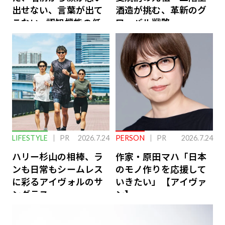
出せない、言葉が出て
酒造が挑む、革新のグ
こない…認知機能の低
ローバル戦略
下を救う、脳のインナ
ーケアとは
LIFESTYLE
PR
2026.7.24
PERSON
PR
2026.7.24
ハリー杉山の相棒、ラ
作家・原田マハ「日本
ンも日常もシームレス
のモノ作りを応援して
に彩るアイヴォルのサ
いきたい」【アイヴァ
ングラス
ン】