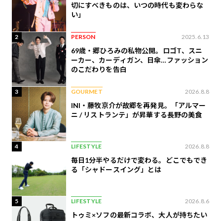
切にすべきものは、いつの時代も変わらな
い」
2
PERSON
2025.6.13
69歳・郷ひろみの私物公開。ロゴT、スニ
ーカー、カーディガン、日傘…ファッション
のこだわりを告白
3
GOURMET
2026.8.8
INI・藤牧京介が故郷を再発見。「アルマー
ニ / リストランテ」が昇華する長野の美食
4
LIFESTYLE
2026.8.8
毎日1分半やるだけで変わる。どこでもでき
る「シャドースイング」とは
5
LIFESTYLE
2026.8.6
トゥミ×ソフの最新コラボ、大人が持ちたい