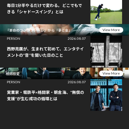
毎日1分半やるだけで変わる。どこでもで
きる「シャドースイング」とは
View More
『革命のファンファーレ』から『夢と金』
PERSON
2026.08.07
西野亮廣が、生まれて初めて、エンタテイ
メントの“音”を聞いた日のこと
View More
相師相愛
PERSON
2026.08.07
実業家・堀鉄平×格闘家・朝倉海、“無償の
支援”が生む成功の循環とは