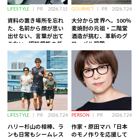
LIFESTYLE
PR
2026.7.15
GOURMET
PR
2026.7.24
資料の置き場所を忘れ
大分から世界へ。100％
た、名前から顔が思い
麦焼酎の元祖・二階堂
出せない、言葉が出て
酒造が挑む、革新のグ
こない…認知機能の低
ローバル戦略
下を救う、脳のインナ
ーケアとは
LIFESTYLE
PR
2026.7.24
PERSON
PR
2026.7.24
ハリー杉山の相棒、ラ
作家・原田マハ「日本
ンも日常もシームレス
のモノ作りを応援して