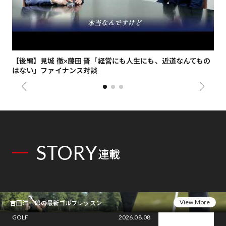
【後編】見城 徹×藤田 晋「経営にも人生にも、近道なんてもの
【
はない」ファイナンス対談
総
STORY
連載
View More
吉田洋一郎の最新ゴルフレッスン
GOLF
2026.08.08