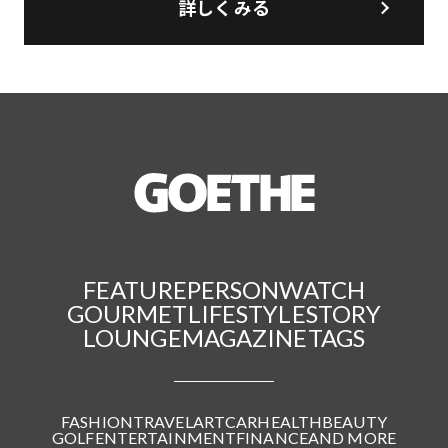
詳しくみる
FEATURE
PERSON
WATCH
GOURMET
LIFESTYLE
STORY
LOUNGE
MAGAZINE
TAGS
FASHION
TRAVEL
ART
CAR
HEALTH
BEAUTY
GOLF
ENTERTAINMENT
FINANCE
AND MORE