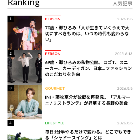
Ranking
人気記事
1
PERSON
2026.8.8
70歳・郷ひろみ「人が生きていくうえで大
切にすべきものは、いつの時代も変わらな
い」
2
PERSON
2025.6.13
69歳・郷ひろみの私物公開。ロゴT、スニ
ーカー、カーディガン、日傘…ファッション
のこだわりを告白
3
GOURMET
2026.8.8
INI・藤牧京介が故郷を再発見。「アルマー
ニ / リストランテ」が昇華する長野の美食
4
LIFESTYLE
2026.8.8
毎日1分半やるだけで変わる。どこでもでき
る「シャドースイング」とは