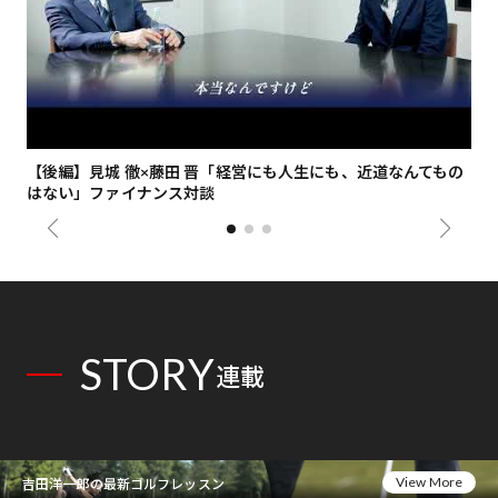
【後編】見城 徹×藤田 晋「経営にも人生にも、近道なんてもの
【
はない」ファイナンス対談
総
STORY
連載
View More
吉田洋一郎の最新ゴルフレッスン