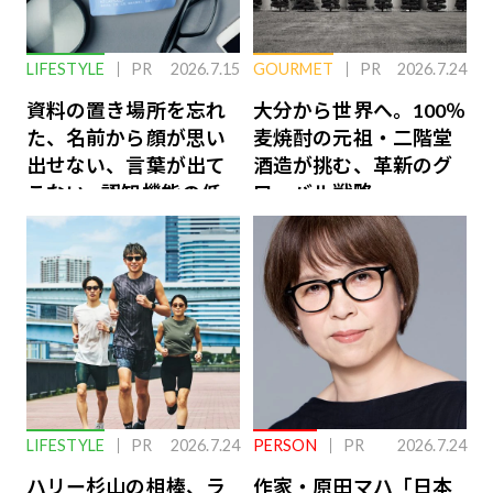
LIFESTYLE
PR
2026.7.15
GOURMET
PR
2026.7.24
資料の置き場所を忘れ
大分から世界へ。100％
た、名前から顔が思い
麦焼酎の元祖・二階堂
出せない、言葉が出て
酒造が挑む、革新のグ
こない…認知機能の低
ローバル戦略
下を救う、脳のインナ
ーケアとは
LIFESTYLE
PR
2026.7.24
PERSON
PR
2026.7.24
ハリー杉山の相棒、ラ
作家・原田マハ「日本