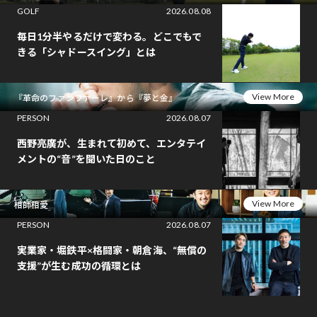
GOLF
2026.08.08
毎日1分半やるだけで変わる。どこでもで
きる「シャドースイング」とは
View More
『革命のファンファーレ』から『夢と金』
PERSON
2026.08.07
西野亮廣が、生まれて初めて、エンタテイ
メントの“音”を聞いた日のこと
View More
相師相愛
PERSON
2026.08.07
実業家・堀鉄平×格闘家・朝倉海、“無償の
支援”が生む成功の循環とは