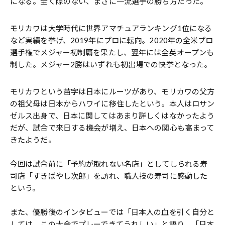
になる。全く隙のない、まさに一流選手の勝ち方だった。
モリカワは大学時代に世界アマチュアランキング1位になる
など実績を挙げ、2019年にプロに転向。2020年の全米プロ
選手権でメジャー初制覇を果たし、翌年には全英オープンも
制した。メジャー2勝はいずれも初出場での快挙となった。
モリカワという苗字は日本にルーツがあり、モリカワの父方
の祖父母は日本からハワイに移住したという。本人はロサン
ゼルス出身で、日本に関してはあまり詳しくはなかったよう
だが、試合で来日する機会が増え、日本への関心も高まって
きたようだ。
今回は試合前に「予約が取れない名店」としてしられる寿
司店「すきばやし次郎」を訪れ、職人技の寿司に感動した
という。
また、優勝後のインタビューでは「日本人の血を引く自分と
しては、この大会でプレーできてうれしい」と語り、「日本