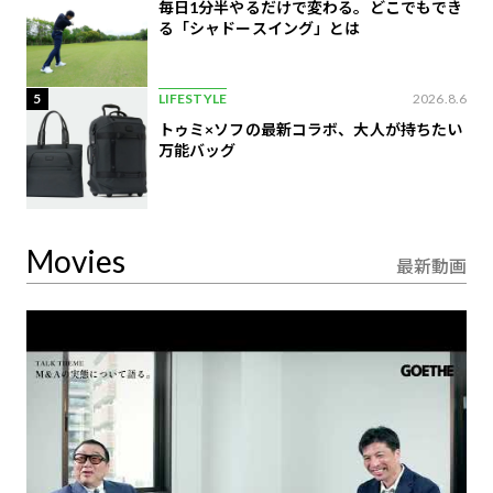
毎日1分半やるだけで変わる。どこでもでき
る「シャドースイング」とは
5
LIFESTYLE
2026.8.6
トゥミ×ソフの最新コラボ、大人が持ちたい
万能バッグ
Movies
最新動画