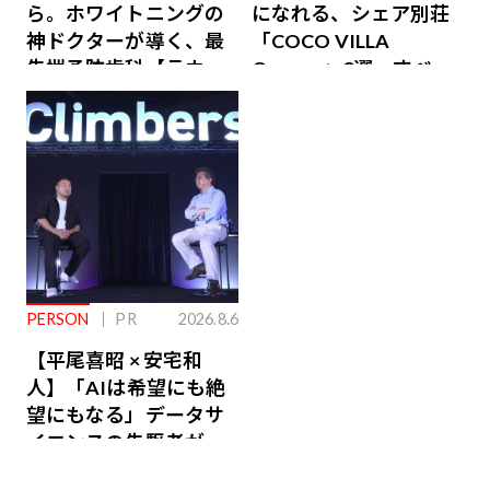
ら。ホワイトニングの
になれる、シェア別荘
神ドクターが導く、最
「COCO VILLA
先端予防歯科【ラウン
Owners」3選。すべて
ジ会員特典あり】
が絶景、収益も得られ
るその仕組みとは
PERSON
PR
2026.8.6
【平尾喜昭 × 安宅和
人】「AIは希望にも絶
望にもなる」データサ
イエンスの先駆者が語
り合うAI時代の意思決