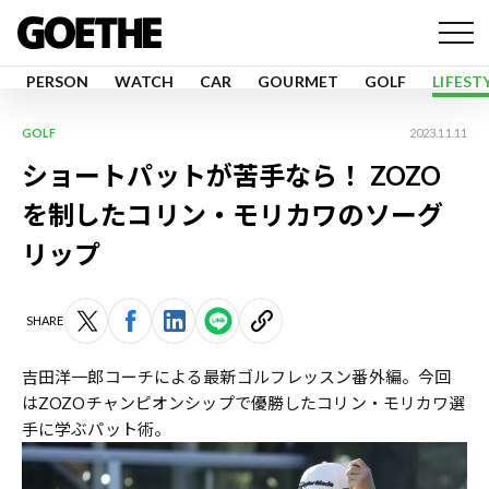
PERSON
WATCH
CAR
GOURMET
GOLF
LIFEST
GOLF
2023.11.11
ショートパットが苦手なら！ ZOZO
を制したコリン・モリカワのソーグ
リップ
SHARE
吉田洋一郎コーチによる最新ゴルフレッスン番外編。今回
はZOZOチャンピオンシップで優勝したコリン・モリカワ選
手に学ぶパット術。