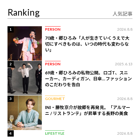
定
Ranking
人気記事
1
PERSON
2026.8.8
70歳・郷ひろみ「人が生きていくうえで大
切にすべきものは、いつの時代も変わらな
い」
2
PERSON
2025.6.13
69歳・郷ひろみの私物公開。ロゴT、スニ
ーカー、カーディガン、日傘…ファッション
のこだわりを告白
3
GOURMET
2026.8.8
INI・藤牧京介が故郷を再発見。「アルマー
ニ / リストランテ」が昇華する長野の美食
4
LIFESTYLE
2026.8.8