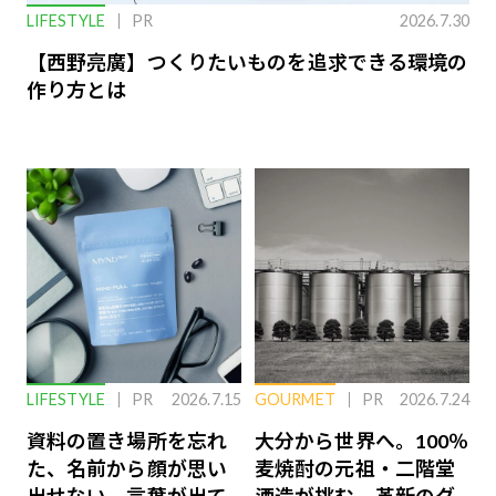
LIFESTYLE
PR
2026.7.30
【西野亮廣】つくりたいものを追求できる環境の
作り方とは
LIFESTYLE
PR
2026.7.15
GOURMET
PR
2026.7.24
資料の置き場所を忘れ
大分から世界へ。100％
た、名前から顔が思い
麦焼酎の元祖・二階堂
出せない、言葉が出て
酒造が挑む、革新のグ