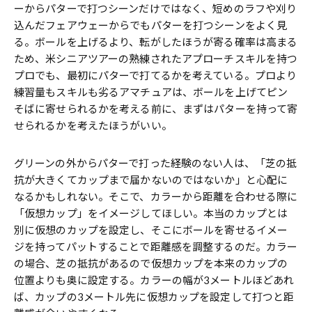
ーからパターで打つシーンだけではなく、短めのラフや刈り
込んだフェアウェーからでもパターを打つシーンをよく見
る。ボールを上げるより、転がしたほうが寄る確率は高まる
ため、米シニアツアーの熟練されたアプローチスキルを持つ
プロでも、最初にパターで打てるかを考えている。プロより
練習量もスキルも劣るアマチュアは、ボールを上げてピン
そばに寄せられるかを考える前に、まずはパターを持って寄
せられるかを考えたほうがいい。
グリーンの外からパターで打った経験のない人は、「芝の抵
抗が大きくてカップまで届かないのではないか」と心配に
なるかもしれない。そこで、カラーから距離を合わせる際に
「仮想カップ」をイメージしてほしい。本当のカップとは
別に仮想のカップを設定し、そこにボールを寄せるイメー
ジを持ってパットすることで距離感を調整するのだ。カラー
の場合、芝の抵抗があるので仮想カップを本来のカップの
位置よりも奥に設定する。カラーの幅が3メートルほどあれ
ば、カップの3メートル先に仮想カップを設定して打つと距