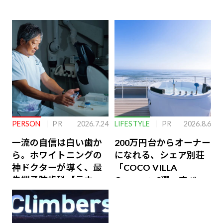
PERSON
PR
2026.7.24
LIFESTYLE
PR
2026.8.6
一流の自信は白い歯か
200万円台からオーナー
ら。ホワイトニングの
になれる、シェア別荘
神ドクターが導く、最
「COCO VILLA
先端予防歯科【ラウン
Owners」3選。すべて
ジ会員特典あり】
が絶景、収益も得られ
るその仕組みとは