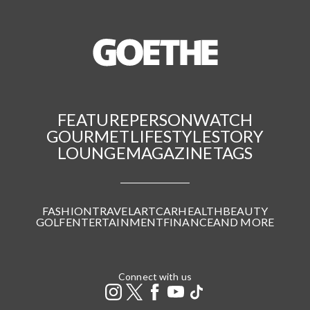
FEATURE
PERSON
WATCH
GOURMET
LIFESTYLE
STORY
LOUNGE
MAGAZINE
TAGS
FASHION
TRAVEL
ART
CAR
HEALTH
BEAUTY
GOLF
ENTERTAINMENT
FINANCE
AND MORE
Connect with us