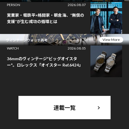
PERSON
2026.08.07
実業家・堀鉄平×格闘家・朝倉海、“無償の
支援”が生む成功の循環とは
View More
ヴィンテージウォッチ再考
WATCH
2026.08.05
36mmのヴィンテージ"ビッグオイスタ
ー"。ロレックス「オイスター Ref.6424」
連載一覧