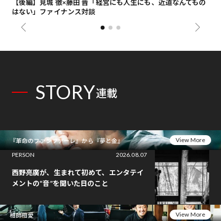
【後編】見城 徹×藤田 晋「経営にも人生にも、近道なんてもの
【
はない」ファイナンス対談
総
STORY
連載
View More
『革命のファンファーレ』から『夢と金』
PERSON
2026.08.07
西野亮廣が、生まれて初めて、エンタテイ
メントの“音”を聞いた日のこと
View More
相師相愛