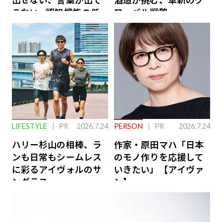
こない…認知機能の低
ローバル戦略
下を救う、脳のインナ
ーケアとは
LIFESTYLE
PR
2026.7.24
PERSON
PR
2026.7.24
ハリー杉山の相棒、ラ
作家・原田マハ「日本
ンも日常もシームレス
のモノ作りを応援して
に彩るアイヴォルのサ
いきたい」【アイヴァ
ングラス
ン】