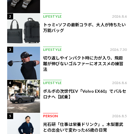
2
LIFESTYLE
2026.8.6
トゥミ×ソフの最新コラボ、大人が持ちたい
万能バッグ
3
LIFESTYLE
2026.7.30
切り返しやインパクト時に力が入り、飛距
離が伸びないゴルファーにオススメの練習
法
4
LIFESTYLE
2026.8.6
ボルボの次世代EV「Volvo EX60」でバルセ
ロナへ【試乗】
5
PERSON
2026.8.5
光石研「仕事は栄養ドリンク」。木梨憲武
との出会いで変わった65歳の日常