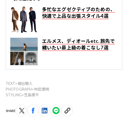
多忙なエグゼクティブのための、
快適で上品な出張スタイル4選
エルメス、ディオールetc. 旅先で
纏いたい最上級の着こなし7選
TEXT=細谷駿人
PHOTOGRAPH=舛田豊明
STYLING=笠島康平
SHARE