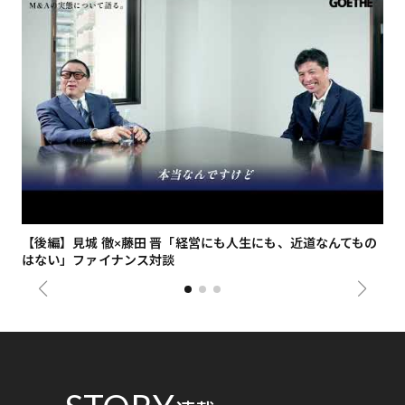
【後編】見城 徹×藤田 晋「経営にも人生にも、近道なんてもの
【
はない」ファイナンス対談
総