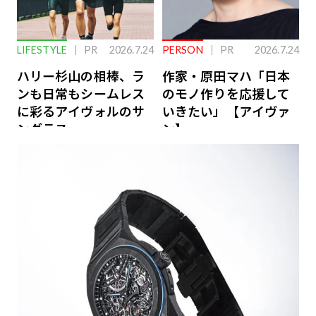
LIFESTYLE
PR
2026.7.24
PERSON
PR
2026.7.24
ハリー杉山の相棒、ラ
作家・原田マハ「日本
ンも日常もシームレス
のモノ作りを応援して
に彩るアイヴォルのサ
いきたい」【アイヴァ
ングラス
ン】