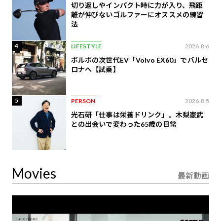
切り返しやインパクト時に力が入り、飛距
離が伸びないゴルファーにオススメの練習
法
4
LIFESTYLE
2026.8.6
ボルボの次世代EV「Volvo EX60」でバルセ
ロナへ【試乗】
5
PERSON
2026.8.5
光石研「仕事は栄養ドリンク」。木梨憲武
との出会いで変わった65歳の日常
Movies
最新動画