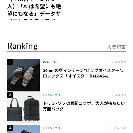
人】「AIは希望にも絶
望にもなる」データサ
イエンスの先駆者が語
り合うAI時代の意思決
定
Ranking
人気記事
1
WATCH
2026.8.5
36mmのヴィンテージ"ビッグオイスター"。
ロレックス「オイスター Ref.6424」
2
LIFESTYLE
2026.8.6
トゥミ×ソフの最新コラボ、大人が持ちたい
万能バッグ
3
LIFESTYLE
2026.7.30