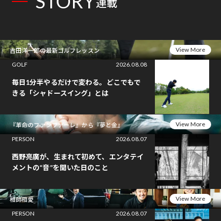
STORY
連載
View More
吉田洋一郎の最新ゴルフレッスン
GOLF
2026.08.08
毎日1分半やるだけで変わる。どこでもで
きる「シャドースイング」とは
View More
『革命のファンファーレ』から『夢と金』
PERSON
2026.08.07
西野亮廣が、生まれて初めて、エンタテイ
メントの“音”を聞いた日のこと
View More
相師相愛
PERSON
2026.08.07