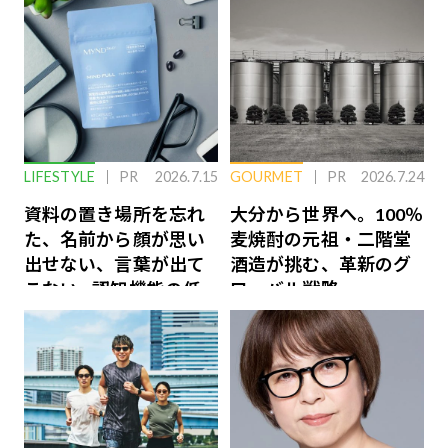
LIFESTYLE
PR
2026.7.15
GOURMET
PR
2026.7.24
資料の置き場所を忘れ
大分から世界へ。100％
た、名前から顔が思い
麦焼酎の元祖・二階堂
出せない、言葉が出て
酒造が挑む、革新のグ
こない…認知機能の低
ローバル戦略
下を救う、脳のインナ
ーケアとは