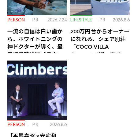
PERSON
PR
2026.7.24
LIFESTYLE
PR
2026.8.6
一流の自信は白い歯か
200万円台からオーナー
ら。ホワイトニングの
になれる、シェア別荘
神ドクターが導く、最
「COCO VILLA
先端予防歯科【ラウン
Owners」3選。すべて
ジ会員特典あり】
が絶景、収益も得られ
るその仕組みとは
PERSON
PR
2026.8.6
【平尾喜昭 × 安宅和