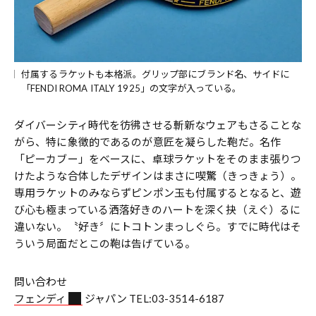
付属するラケットも本格派。グリップ部にブランド名、サイドに
「FENDI ROMA ITALY 1925」の文字が入っている。
ダイバーシティ時代を彷彿させる斬新なウェアもさることな
がら、特に象徴的であるのが意匠を凝らした鞄だ。名作
「ピーカブー」をベースに、卓球ラケットをそのまま張りつ
けたような合体したデザインはまさに喫驚（きっきょう）。
専用ラケットのみならずピンポン玉も付属するとなると、遊
び心も極まっている洒落好きのハートを深く抉（えぐ）るに
違いない。〝好き〞にトコトンまっしぐら。すでに時代はそ
ういう局面だとこの鞄は告げている。
問い合わせ
フェンディ
ジャパン TEL:03-3514-6187