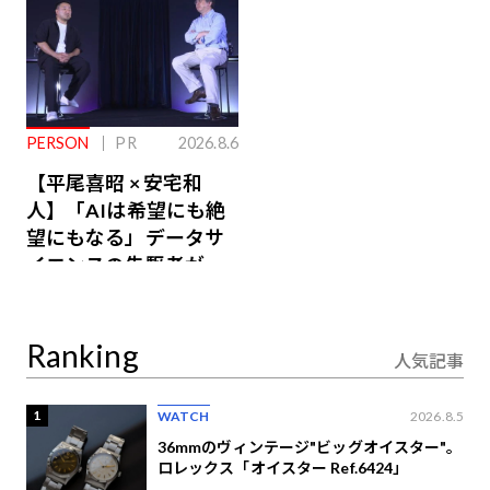
PERSON
PR
2026.8.6
【平尾喜昭 × 安宅和
人】「AIは希望にも絶
望にもなる」データサ
イエンスの先駆者が語
り合うAI時代の意思決
定
Ranking
人気記事
1
WATCH
2026.8.5
36mmのヴィンテージ"ビッグオイスター"。
ロレックス「オイスター Ref.6424」