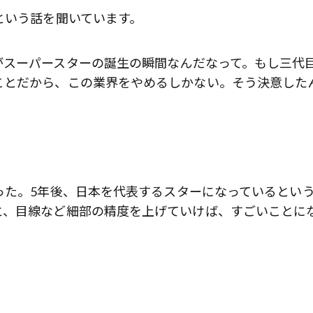
いう話を聞いています。
スーパースターの誕生の瞬間なんだなって。もし三代
ことだから、この業界をやめるしかない。そう決意した
った。5年後、日本を代表するスターになっているとい
と、目線など細部の精度を上げていけば、すごいことに
歌舞伎俳優・尾上右近が休息を過
前列ホテル「UMITO 熱海 別邸」