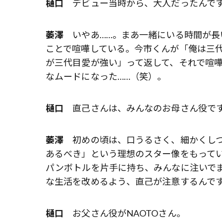
樋口
デビュー当時から、大人だったんで
萎澤
いやあ……。まあ一緒にいる時間が長
ことで喧嘩している。今市くんが「俺は三代
が三代目愛が強い」って返して、それで喧
なムードになった……（笑）。
樋口
直己さんは、みんなのお母さん役で
萎澤
初めの頃は、口うるさく、細かくしつけ
あるべき」という理想のスター像をもって
パンボトルを片手に持ち、みんなに注いで
な生活を改めるよう、直己が注意するんで
樋口
お父さん役がNAOTOさん。