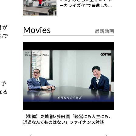
ーカライズ化”で躍進したイ
ンドネシア企業とは？
目が
Movies
最新動画
んで
う予
なる
ごした、海最
【後編】見城 徹×藤田 晋「経営にも人生にも、
【ゲーテ9
近道なんてものはない」ファイナンス対談
ンタビュー
ジネス戦略