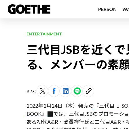
PERSON
W
ENTERTAINMENT
三代目JSBを近く
る、メンバーの素
SHARE
2022年2月24日（木）発売の
『三代目 Ｊ SOUL
BOOK』
では、三代目JSBのプロモーシ
ある初代A&R・萎澤祥行氏と二代目A&R・樋口大