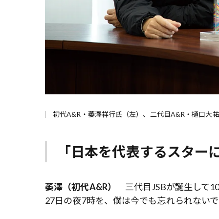
初代A&R・萎澤祥行氏（左）、二代目A&R・樋口大
「日本を代表するスター
萎澤（初代A&R）
三代目JSBが誕生して1
27日の夜7時を、僕は今でも忘れられない