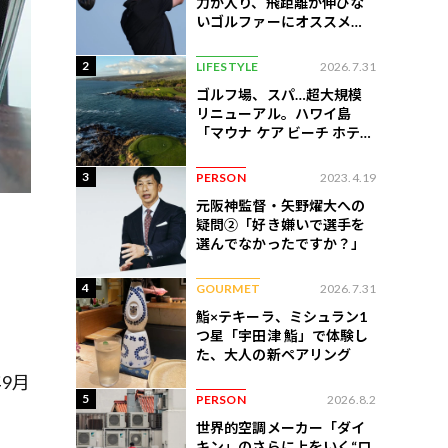
力が入り、飛距離が伸びな
いゴルファーにオススメの
練習法
2
LIFESTYLE
2026.7.31
ゴルフ場、スパ…超大規模
リニューアル。ハワイ島
「マウナ ケア ビーチ ホテ
ル」はどう変わったか
3
PERSON
2023.4.19
元阪神監督・矢野燿大への
疑問②「好き嫌いで選手を
選んでなかったですか？」
4
GOURMET
2026.7.31
鮨×テキーラ、ミシュラン1
つ星「宇田津 鮨」で体験し
た、大人の新ペアリング
9月
5
PERSON
2026.8.2
世界的空調メーカー「ダイ
キン」のさらに上をいく“ロ