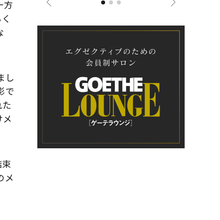
一方
るく
な
まし
影で
れた
けメ
結束
のメ