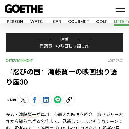
PERSON
WATCH
CAR
GOURMET
GOLF
LIFEST
連載
滝藤賢一の映画独り語り座
ENTERTAINMENT
2017.07.04
『忍びの国』滝藤賢一の映画独り語
り座30
SHARE
役者・
滝藤賢一
が毎月、心震えた映画を紹介。超メジャー大
作から知られざる名作まで、見逃してしまいそうなシーンに
も、役者のそして映画のプロたちの仕事はある！ 役者の目