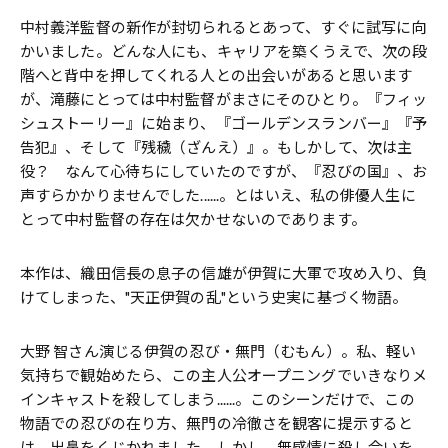
中村義洋監督の新作が封切られるとあって、すぐに試写に向
かいました。どんな人にも、キャリアを築くうえで、次の段
階へと背中を押してくれる人との出会いがあると思います
が、滝藤にとっては中村監督がまさにそのひとり。『フィッ
シュストーリー』に始まり、『ゴールデンスランバー』『予
告犯』、そして『残穢（ざんえ）』。もしかして、次は主
役？ なんて心待ちにしていたのですが、『忍びの国』、お
声すらかかりませんでした......。とはいえ、私の俳優人生に
とって中村監督の存在は欠かせないのであります。
本作は、織田信長の息子の信雄が伊賀に大軍で攻め入り、負
けてしまった、"天正伊賀の乱"という史実に基づく物語。
大野 智さん演じる伊賀の忍び・無門（むもん）。私、軽い
気持ちで観始めたら、この主人公オープニングでいきなりメ
インキャストを殺してしまう......。このシーンだけで、この
物語での忍びの在り方、無門の冷徹さを観客に提示すると
は、出鼻をくじかれました。しかし、無感情に殺し合いを