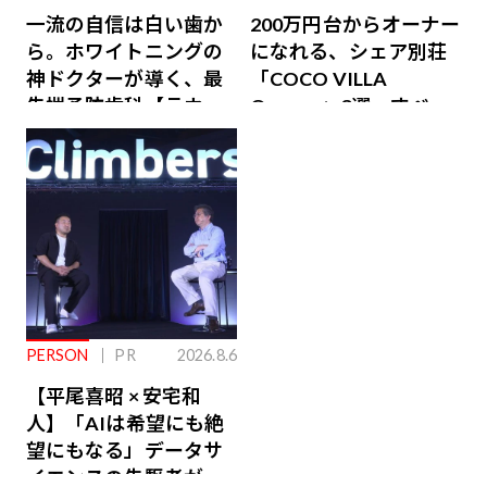
一流の自信は白い歯か
200万円台からオーナー
ら。ホワイトニングの
になれる、シェア別荘
神ドクターが導く、最
「COCO VILLA
先端予防歯科【ラウン
Owners」3選。すべて
ジ会員特典あり】
が絶景、収益も得られ
るその仕組みとは
PERSON
PR
2026.8.6
【平尾喜昭 × 安宅和
人】「AIは希望にも絶
望にもなる」データサ
イエンスの先駆者が語