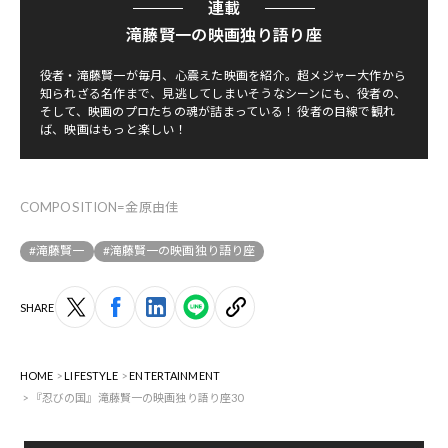
連載
滝藤賢一の映画独り語り座
役者・滝藤賢一が毎月、心震えた映画を紹介。超メジャー大作から
知られざる名作まで、見逃してしまいそうなシーンにも、役者の、
そして、映画のプロたちの魂が詰まっている！ 役者の目線で観れ
ば、映画はもっと楽しい！
COMPOSITION=金原由佳
#滝藤賢一
#滝藤賢一の映画独り語り座
SHARE
HOME
LIFESTYLE
ENTERTAINMENT
『忍びの国』滝藤賢一の映画独り語り座30