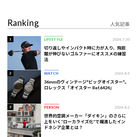
り合うAI時代の意思決
定
Ranking
人気記事
1
LIFESTYLE
2026.7.30
切り返しやインパクト時に力が入り、飛距
離が伸びないゴルファーにオススメの練習
法
2
WATCH
2026.8.5
36mmのヴィンテージ"ビッグオイスター"。
ロレックス「オイスター Ref.6424」
3
PERSON
2026.8.2
世界的空調メーカー「ダイキン」のさらに
上をいく“ローカライズ化”で躍進したイン
ドネシア企業とは？