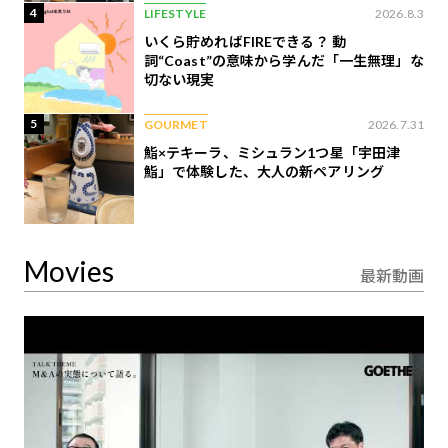
4
LIFESTYLE
2026.8.3
いくら貯めればFIREできる？ 動
詞“Coast”の意味から学んだ「一生無理」な
切ない現実
5
GOURMET
2026.7.31
鮨×テキーラ、ミシュラン1つ星「宇田津
鮨」で体験した、大人の新ペアリング
Movies
最新動画