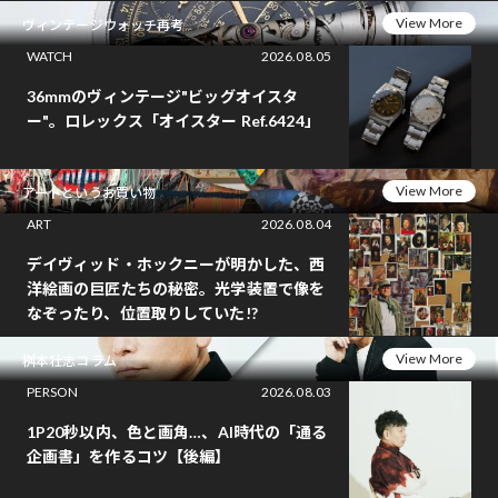
View More
ヴィンテージウォッチ再考
WATCH
2026.08.05
36mmのヴィンテージ"ビッグオイスタ
ー"。ロレックス「オイスター Ref.6424」
View More
アートというお買い物
ART
2026.08.04
デイヴィッド・ホックニーが明かした、西
洋絵画の巨匠たちの秘密。光学装置で像を
なぞったり、位置取りしていた!?
View More
桝本壮志コラム
PERSON
2026.08.03
1P20秒以内、色と画角…、AI時代の「通る
企画書」を作るコツ【後編】