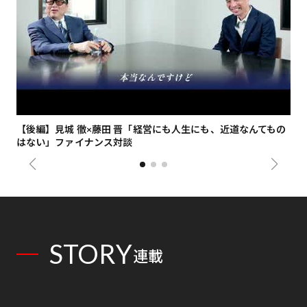
【後編】見城 徹×藤田 晋「経営にも人生にも、近道なんてもの
【
はない」ファイナンス対談
総
STORY
連載