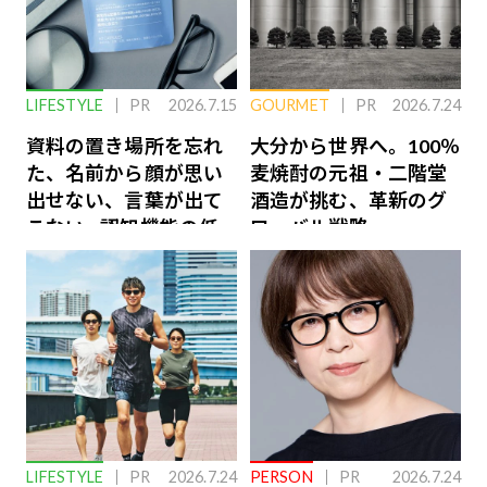
LIFESTYLE
PR
2026.7.15
GOURMET
PR
2026.7.24
資料の置き場所を忘れ
大分から世界へ。100％
た、名前から顔が思い
麦焼酎の元祖・二階堂
出せない、言葉が出て
酒造が挑む、革新のグ
こない…認知機能の低
ローバル戦略
下を救う、脳のインナ
ーケアとは
LIFESTYLE
PR
2026.7.24
PERSON
PR
2026.7.24