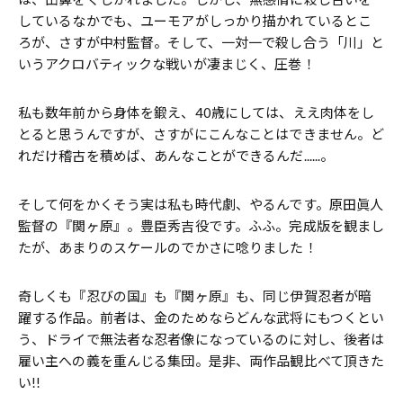
しているなかでも、ユーモアがしっかり描かれているとこ
ろが、さすが中村監督。そして、一対一で殺し合う「川」と
いうアクロバティックな戦いが凄まじく、圧巻！
私も数年前から身体を鍛え、40歳にしては、ええ肉体をし
とると思うんですが、さすがにこんなことはできません。ど
れだけ稽古を積めば、あんなことができるんだ......。
そして何をかくそう実は私も時代劇、やるんです。原田眞人
監督の『関ヶ原』。豊臣秀吉役です。ふふ。完成版を観まし
たが、あまりのスケールのでかさに唸りました！
奇しくも『忍びの国』も『関ヶ原』も、同じ伊賀忍者が暗
躍する作品。前者は、金のためならどんな武将にもつくとい
う、ドライで無法者な忍者像になっているのに対し、後者は
雇い主への義を重んじる集団。是非、両作品観比べて頂きた
い!!