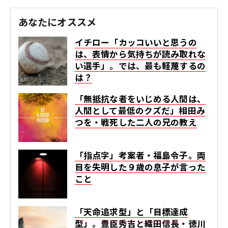
あなたにオススメ
イチロー「カッコいいと思うの
は、表情から気持ちが読み取れな
い選手」。では、最も軽蔑するの
は？
「無抵抗な者をいじめる人間は、
人間として最低のクズだ」相田み
つを・戦死した二人の兄の教え
「指点字」考案者・福島令子。両
目を失明した９歳の息子が言った
こと
「天命追求型」と「目標達成
型」。豊臣秀吉と織田信長・徳川