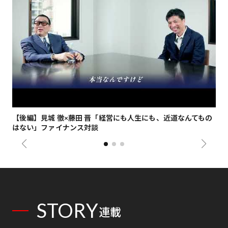
【後編】見城 徹×藤田 晋「経営にも人生にも、近道なんてもの
【
はない」ファイナンス対談
総
STORY
連載