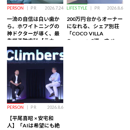
PERSON
PR
2026.7.24
LIFESTYLE
PR
2026.8.6
一流の自信は白い歯か
200万円台からオーナー
ら。ホワイトニングの
になれる、シェア別荘
神ドクターが導く、最
「COCO VILLA
先端予防歯科【ラウン
Owners」3選。すべて
ジ会員特典あり】
が絶景、収益も得られ
るその仕組みとは
PERSON
PR
2026.8.6
【平尾喜昭 × 安宅和
人】「AIは希望にも絶