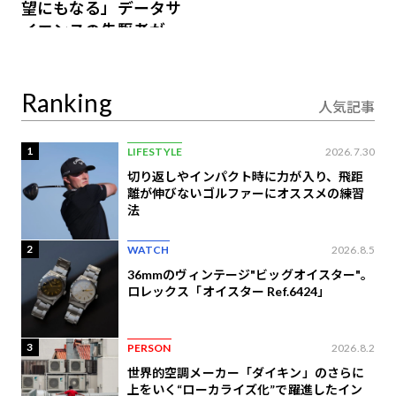
望にもなる」データサ
イエンスの先駆者が語
り合うAI時代の意思決
定
Ranking
人気記事
1
LIFESTYLE
2026.7.30
切り返しやインパクト時に力が入り、飛距
離が伸びないゴルファーにオススメの練習
法
2
WATCH
2026.8.5
36mmのヴィンテージ"ビッグオイスター"。
ロレックス「オイスター Ref.6424」
3
PERSON
2026.8.2
世界的空調メーカー「ダイキン」のさらに
上をいく“ローカライズ化”で躍進したイン