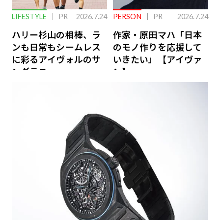
LIFESTYLE
PR
2026.7.24
PERSON
PR
2026.7.24
ハリー杉山の相棒、ラ
作家・原田マハ「日本
ンも日常もシームレス
のモノ作りを応援して
に彩るアイヴォルのサ
いきたい」【アイヴァ
ングラス
ン】