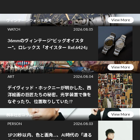
View More
ヴィンテージウォッチ再考
WATCH
2026.08.05
36mmのヴィンテージ"ビッグオイスタ
ー"。ロレックス「オイスター Ref.6424」
View More
アートというお買い物
ART
2026.08.04
デイヴィッド・ホックニーが明かした、西
洋絵画の巨匠たちの秘密。光学装置で像を
なぞったり、位置取りしていた!?
View More
桝本壮志コラム
PERSON
2026.08.03
1P20秒以内、色と画角…、AI時代の「通る