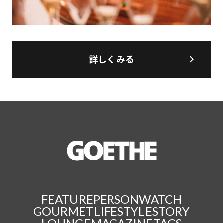
詳しくみる
FEATURE
PERSON
WATCH
GOURMET
LIFESTYLE
STORY
LOUNGE
MAGAZINE
TAGS