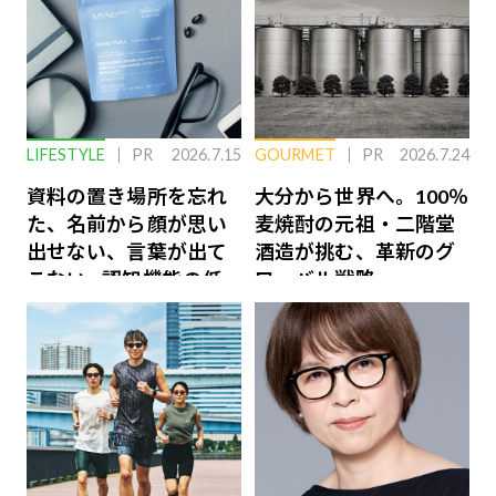
LIFESTYLE
PR
2026.7.15
GOURMET
PR
2026.7.24
資料の置き場所を忘れ
大分から世界へ。100％
た、名前から顔が思い
麦焼酎の元祖・二階堂
出せない、言葉が出て
酒造が挑む、革新のグ
こない…認知機能の低
ローバル戦略
下を救う、脳のインナ
ーケアとは