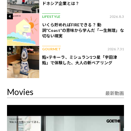
ドネシア企業とは？
4
LIFESTYLE
2026.8.3
いくら貯めればFIREできる？ 動
詞“Coast”の意味から学んだ「一生無理」な
切ない現実
5
GOURMET
2026.7.31
鮨×テキーラ、ミシュラン1つ星「宇田津
鮨」で体験した、大人の新ペアリング
Movies
最新動画