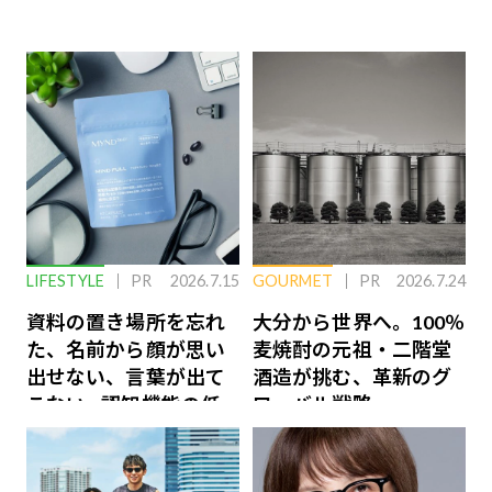
LIFESTYLE
PR
2026.7.15
GOURMET
PR
2026.7.24
資料の置き場所を忘れ
大分から世界へ。100％
た、名前から顔が思い
麦焼酎の元祖・二階堂
出せない、言葉が出て
酒造が挑む、革新のグ
こない…認知機能の低
ローバル戦略
下を救う、脳のインナ
ーケアとは