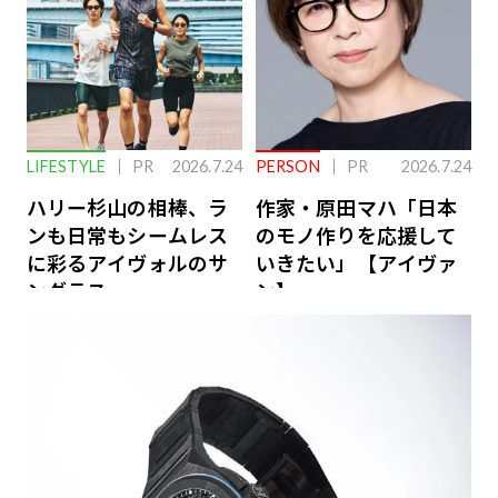
LIFESTYLE
PR
2026.7.24
PERSON
PR
2026.7.24
ハリー杉山の相棒、ラ
作家・原田マハ「日本
ンも日常もシームレス
のモノ作りを応援して
に彩るアイヴォルのサ
いきたい」【アイヴァ
ングラス
ン】