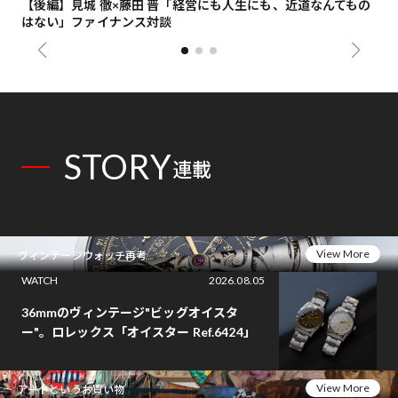
【後編】見城 徹×藤田 晋「経営にも人生にも、近道なんてもの
【
はない」ファイナンス対談
総
STORY
連載
View More
ヴィンテージウォッチ再考
WATCH
2026.08.05
36mmのヴィンテージ"ビッグオイスタ
ー"。ロレックス「オイスター Ref.6424」
View More
アートというお買い物