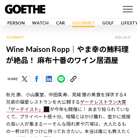
PERSON
WATCH
CAR
GOURMET
GOLF
LIFEST
GOURMET
2021.06.27
Wine Maison Ropp｜やま幸の鮪料理
が絶品！ 麻布十番のワイン居酒屋
SHARE
秋元 康、小山薫堂、中田英寿、見城 徹の美食を探求する4
兄弟の偏愛レストランを大公開する
ゲーテレストラン大賞
「ゲーテイスト」
が今年も開催に！ あまり知られていな
くて、プライベート感十分。喧騒とはかけ離れ、密かに感度
の高い人が集まるーーそんな隠れ家や穴場は、大人たるも
の一軒は行きつけに持っておきたい。本当は誰にも教えたく