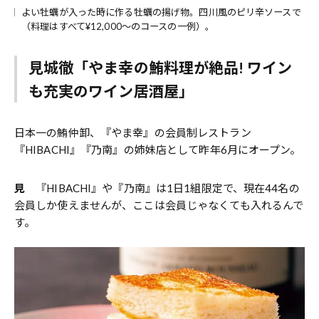
よい牡蠣が入った時に作る牡蠣の揚げ物。四川風のピリ辛ソースで
（料理はすべて¥12,000～のコースの一例）。
見城徹「やま幸の鮪料理が絶品! ワイン
も充実のワイン居酒屋」
日本一の鮪仲卸、『やま幸』の会員制レストラン
『HIBACHI』『乃南』の姉妹店として昨年6月にオープン。
見
『HIBACHI』や『乃南』は1日1組限定で、現在44名の
会員しか使えませんが、ここは会員じゃなくても入れるんで
す。