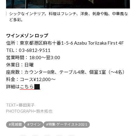
シックなインテリア。料理はフレンチ、洋食、刺身や鮨、中華風な
ど多彩。
ワインメゾン ロップ
住所：東京都港区麻布十番1-5-6 Azabu Toriizaka First 4F
TEL：03-6812-9511
営業時間：18:00～翌3:00
休業日：日曜
座席数：カウンター8席、テーブル4席、個室1室（～4名）
料金：コース¥12,000～
詳細は
こちら
TEXT=藤田実子
PHOTOGRAPH=鈴木拓也
#見城徹
#ワイン
#特集 ゲーテイスト2021