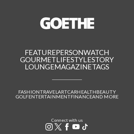
FEATURE
PERSON
WATCH
GOURMET
LIFESTYLE
STORY
LOUNGE
MAGAZINE
TAGS
FASHION
TRAVEL
ART
CAR
HEALTH
BEAUTY
GOLF
ENTERTAINMENT
FINANCE
AND MORE
Connect with us