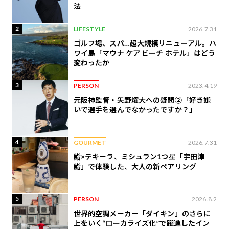
法
2
LIFESTYLE
2026.7.31
ゴルフ場、スパ…超大規模リニューアル。ハ
ワイ島「マウナ ケア ビーチ ホテル」はどう
変わったか
3
PERSON
2023.4.19
元阪神監督・矢野燿大への疑問②「好き嫌
いで選手を選んでなかったですか？」
4
GOURMET
2026.7.31
鮨×テキーラ、ミシュラン1つ星「宇田津
鮨」で体験した、大人の新ペアリング
5
PERSON
2026.8.2
世界的空調メーカー「ダイキン」のさらに
上をいく“ローカライズ化”で躍進したイン