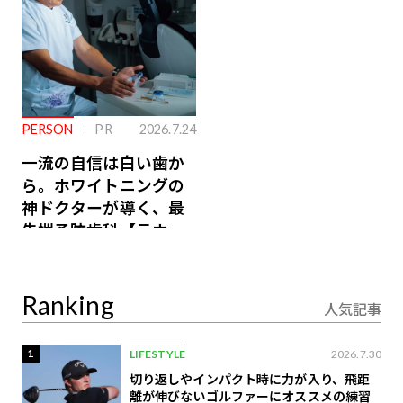
PERSON
PR
2026.7.24
一流の自信は白い歯か
ら。ホワイトニングの
神ドクターが導く、最
先端予防歯科【ラウン
ジ会員特典あり】
Ranking
人気記事
1
LIFESTYLE
2026.7.30
切り返しやインパクト時に力が入り、飛距
離が伸びないゴルファーにオススメの練習