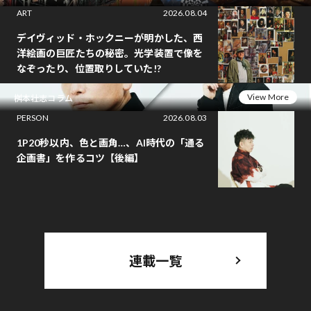
ART
2026.08.04
デイヴィッド・ホックニーが明かした、西
洋絵画の巨匠たちの秘密。光学装置で像を
なぞったり、位置取りしていた!?
View More
桝本壮志コラム
PERSON
2026.08.03
1P20秒以内、色と画角…、AI時代の「通る
企画書」を作るコツ【後編】
連載一覧