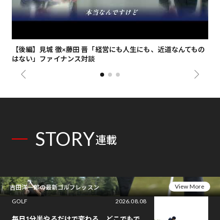
【後編】見城 徹×藤田 晋「経営にも人生にも、近道なんてもの
【
はない」ファイナンス対談
総
STORY
連載
View More
吉田洋一郎の最新ゴルフレッスン
GOLF
2026.08.08
毎日1分半やるだけで変わる。どこでもで