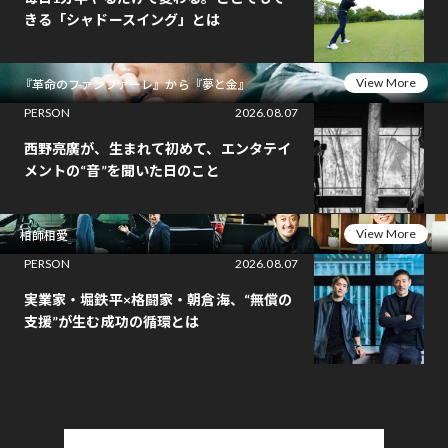
きる「シャドースイング」とは
View More
『革命のファンファーレ』から『夢と金』
PERSON
2026.08.07
西野亮廣が、生まれて初めて、エンタテイ
メントの“音”を聞いた日のこと
View More
相師相愛
PERSON
2026.08.07
実業家・堀鉄平×格闘家・朝倉海、“無償の
支援”が生む成功の循環とは