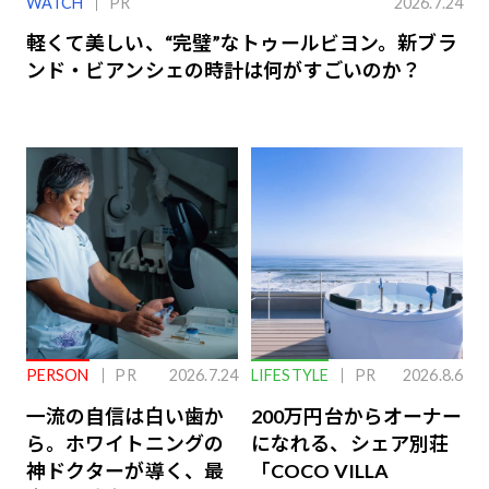
WATCH
PR
2026.7.24
軽くて美しい、“完璧”なトゥールビヨン。新ブラ
ンド・ビアンシェの時計は何がすごいのか？
PERSON
PR
2026.7.24
LIFESTYLE
PR
2026.8.6
一流の自信は白い歯か
200万円台からオーナー
ら。ホワイトニングの
になれる、シェア別荘
神ドクターが導く、最
「COCO VILLA