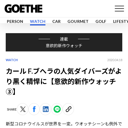
PERSON
WATCH
CAR
GOURMET
GOLF
LIFEST
連載
意欲的新作ウォッチ
WATCH
2020.04.18
カール F.ブへラの人気ダイバーズがよ
り黒く精悍に【意欲的新作ウォッチ
③】
SHARE
新型コロナウイルスが世界を一変。ウオッチシーンも例外で