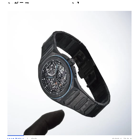
ングラス
ン】