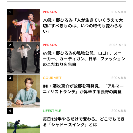
1
PERSON
2026.8.8
70歳・郷ひろみ「人が生きていくうえで大
切にすべきものは、いつの時代も変わらな
い」
2
PERSON
2025.6.13
69歳・郷ひろみの私物公開。ロゴT、スニ
ーカー、カーディガン、日傘…ファッション
のこだわりを告白
3
GOURMET
2026.8.8
INI・藤牧京介が故郷を再発見。「アルマー
ニ / リストランテ」が昇華する長野の美食
4
LIFESTYLE
2026.8.8
毎日1分半やるだけで変わる。どこでもでき
る「シャドースイング」とは