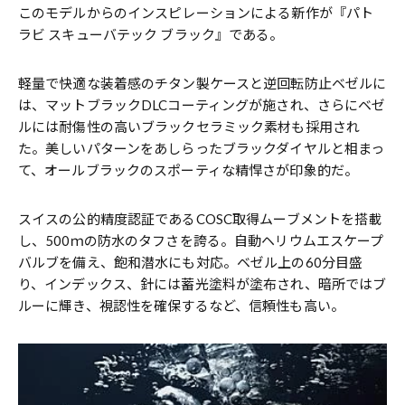
このモデルからのインスピレーションによる新作が『パト
ラビ スキューバテック ブラック』である。
軽量で快適な装着感のチタン製ケースと逆回転防止ベゼルに
は、マットブラックDLCコーティングが施され、さらにベゼ
ルには耐傷性の高いブラックセラミック素材も採用され
た。美しいパターンをあしらったブラックダイヤルと相まっ
て、オールブラックのスポーティな精悍さが印象的だ。
スイスの公的精度認証であるCOSC取得ムーブメントを搭載
し、500ｍの防水のタフさを誇る。自動ヘリウムエスケープ
バルブを備え、飽和潜水にも対応。ベゼル上の60分目盛
り、インデックス、針には蓄光塗料が塗布され、暗所ではブ
ルーに輝き、視認性を確保するなど、信頼性も高い。