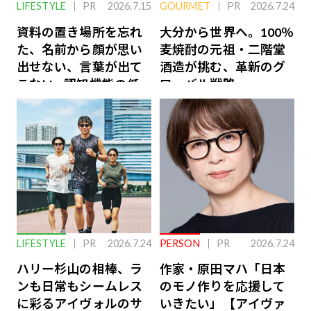
LIFESTYLE
PR
2026.7.15
GOURMET
PR
2026.7.24
資料の置き場所を忘れ
大分から世界へ。100％
た、名前から顔が思い
麦焼酎の元祖・二階堂
出せない、言葉が出て
酒造が挑む、革新のグ
こない…認知機能の低
ローバル戦略
下を救う、脳のインナ
ーケアとは
LIFESTYLE
PR
2026.7.24
PERSON
PR
2026.7.24
ハリー杉山の相棒、ラ
作家・原田マハ「日本
ンも日常もシームレス
のモノ作りを応援して
に彩るアイヴォルのサ
いきたい」【アイヴァ