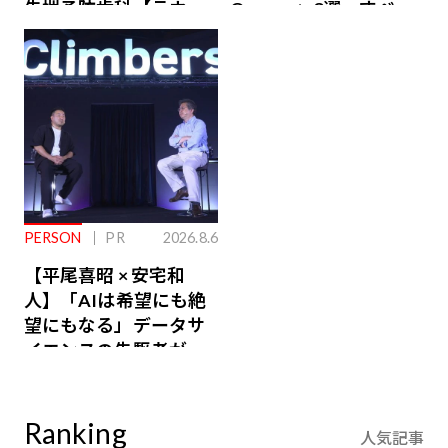
先端予防歯科【ラウン
Owners」3選。すべて
ジ会員特典あり】
が絶景、収益も得られ
るその仕組みとは
PERSON
PR
2026.8.6
【平尾喜昭 × 安宅和
人】「AIは希望にも絶
望にもなる」データサ
イエンスの先駆者が語
り合うAI時代の意思決
定
Ranking
人気記事