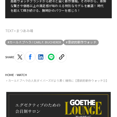
高級ウォッチブランドから続々と届く新作情報。その中から、新鮮
な驚きや価格以上の満足感が味わえる特別なモデルを厳選！ 時代
を超えて輝き続ける、腕時計のパワーを感じろ！
TEXT=まつあみ靖
#カール F.ブヘラ / CARL F. BUCHERER
#意欲的新作ウォッチ
SHARE
HOME
WATCH
カール F.ブへラの人気ダイバーズがより黒く精悍に【意欲的新作ウォッチ③】