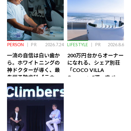
PERSON
PR
2026.7.24
LIFESTYLE
PR
2026.8.6
一流の自信は白い歯か
200万円台からオーナー
ら。ホワイトニングの
になれる、シェア別荘
神ドクターが導く、最
「COCO VILLA
先端予防歯科【ラウン
Owners」3選。すべて
ジ会員特典あり】
が絶景、収益も得られ
るその仕組みとは