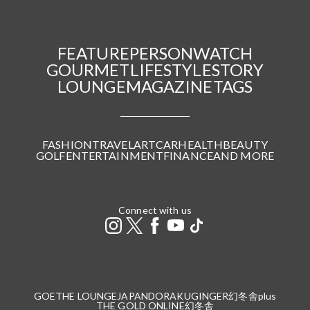
FEATURE
PERSON
WATCH
GOURMET
LIFESTYLE
STORY
LOUNGE
MAGAZINE
TAGS
FASHION
TRAVEL
ART
CAR
HEALTH
BEAUTY
GOLF
ENTERTAINMENT
FINANCE
AND MORE
Connect with us
GOETHE LOUNGE
JAPANDORAKU
GINGER
幻冬舎plus
THE GOLD ONLINE
幻冬舎