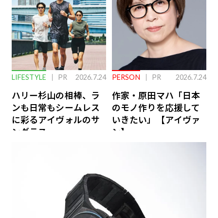
LIFESTYLE
PR
2026.7.24
PERSON
PR
2026.7.24
ハリー杉山の相棒、ラ
作家・原田マハ「日本
ンも日常もシームレス
のモノ作りを応援して
に彩るアイヴォルのサ
いきたい」【アイヴァ
ングラス
ン】