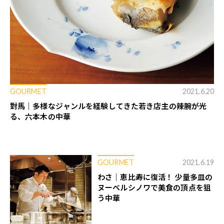
GOURMET
2021.6.20
對馬｜多様なジャンルを経験してきた若き店主の辣腕が光
る、六本木の中華
GOURMET
2021.6.19
わさ｜恵比寿に復活！ 少量多皿の
ヌーベルシノワで美食の頂点を狙
う中華