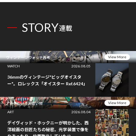
STORY
連載
View More
ヴィンテージウォッチ再考
WATCH
2026.08.05
36mmのヴィンテージ"ビッグオイスタ
ー"。ロレックス「オイスター Ref.6424」
View More
アートというお買い物
ART
2026.08.04
デイヴィッド・ホックニーが明かした、西
洋絵画の巨匠たちの秘密。光学装置で像を