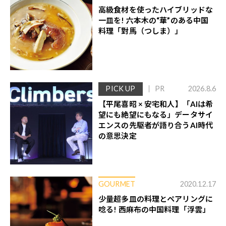
高級食材を使ったハイブリッドな
一皿を! 六本木の“華”のある中国
料理「對馬（つしま）」
PICK UP
PR
2026.8.6
【平尾喜昭 × 安宅和人】「AIは希
望にも絶望にもなる」データサイ
エンスの先駆者が語り合うAI時代
の意思決定
GOURMET
2020.12.17
少量超多皿の料理とペアリングに
唸る! 西麻布の中国料理「浮雲」