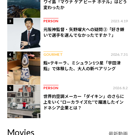
ワイ島「マウナ ケア ビーチ ホテル」はどう
変わったか
3
PERSON
2023.4.19
元阪神監督・矢野燿大への疑問②「好き嫌
いで選手を選んでなかったですか？」
4
GOURMET
2026.7.31
鮨×テキーラ、ミシュラン1つ星「宇田津
鮨」で体験した、大人の新ペアリング
5
PERSON
2026.8.2
世界的空調メーカー「ダイキン」のさらに
上をいく“ローカライズ化”で躍進したイン
ドネシア企業とは？
Movies
最新動画