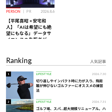
PERSON
PR
2026.8.6
【平尾喜昭 × 安宅和
人】「AIは希望にも絶
望にもなる」データサ
イエンスの先駆者が語
り合うAI時代の意思決
定
Ranking
人気記事
1
LIFESTYLE
2026.7.30
切り返しやインパクト時に力が入り、飛距
離が伸びないゴルファーにオススメの練習
法
2
LIFESTYLE
2026.7.31
ゴルフ場、スパ…超大規模リニューアル。ハ