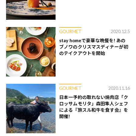
GOURMET
2020.12.5
stay homeで豪華な晩餐を! あの
ブノワのクリスマスディナーが初
のテイクアウトを開始
GOURMET
2020.11.16
日本一予約の取れない焼肉店「ク
ロッサムモリタ」森田隼人シェフ
による『旅スル和牛を食す会』を
開催!