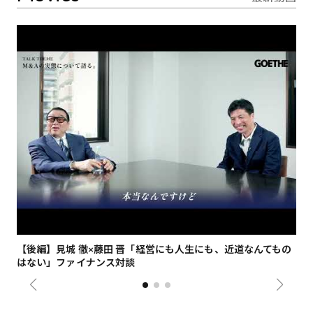
【後編】見城 徹×藤田 晋「経営にも人生にも、近道なんてもの
【
はない」ファイナンス対談
総