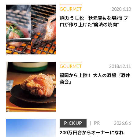
GOURMET
2020.6.10
焼肉 うし松｜秋元康もを堪能! プ
ロが作り上げた“魔法の焼肉”
GOURMET
2018.12.11
福岡から上陸！ 大人の酒場『酒井
商会』
PICK UP
PR
2026.8.6
200万円台からオーナーになれ