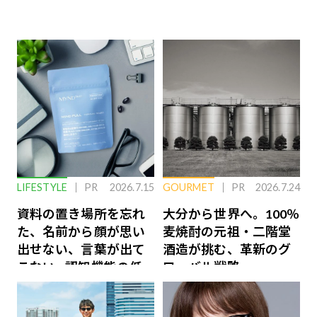
LIFESTYLE
PR
2026.7.15
GOURMET
PR
2026.7.24
資料の置き場所を忘れ
大分から世界へ。100％
た、名前から顔が思い
麦焼酎の元祖・二階堂
出せない、言葉が出て
酒造が挑む、革新のグ
こない…認知機能の低
ローバル戦略
下を救う、脳のインナ
ーケアとは