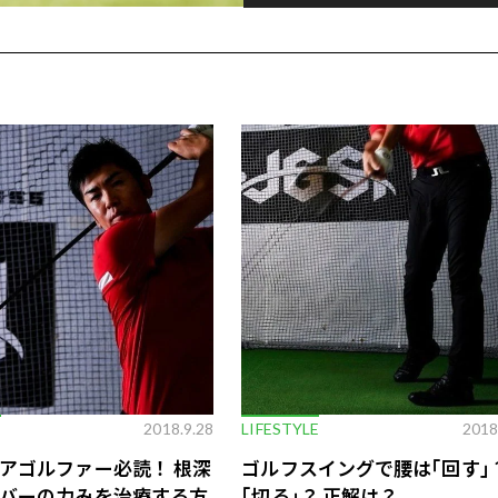
E
2018.9.28
LIFESTYLE
2018
アゴルファー必読！ 根深
ゴルフスイングで腰は｢回す｣
バーの力みを治療する方
｢切る｣？ 正解は？