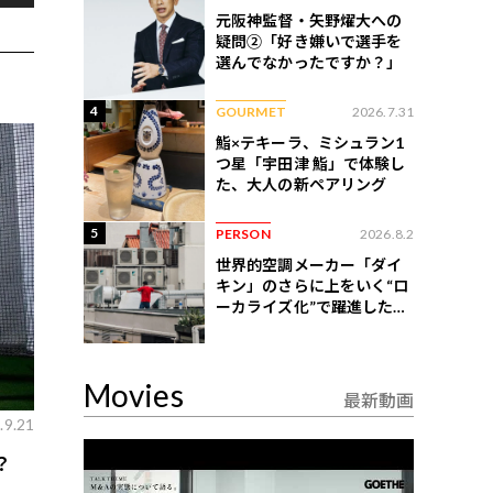
元阪神監督・矢野燿大への
疑問②「好き嫌いで選手を
選んでなかったですか？」
4
GOURMET
2026.7.31
鮨×テキーラ、ミシュラン1
つ星「宇田津 鮨」で体験し
た、大人の新ペアリング
5
PERSON
2026.8.2
世界的空調メーカー「ダイ
キン」のさらに上をいく“ロ
ーカライズ化”で躍進したイ
ンドネシア企業とは？
Movies
最新動画
.9.21
？