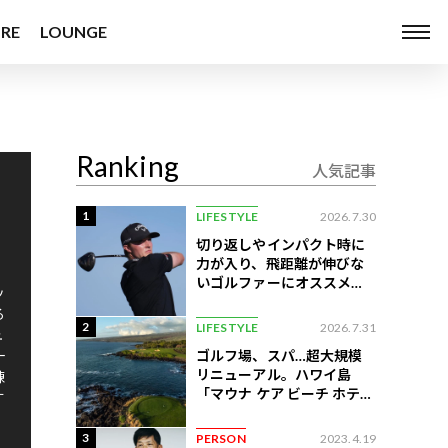
RE
LOUNGE
Ranking
人気記事
1
LIFESTYLE
2026.7.30
切り返しやインパクト時に
力が入り、飛距離が伸びな
いゴルファーにオススメの
ッ
練習法
る
2
LIFESTYLE
2026.7.31
ュ
ゴルフ場、スパ…超大規模
一
リニューアル。ハワイ島
練
「マウナ ケア ビーチ ホテ
す
ル」はどう変わったか
3
PERSON
2023.4.19