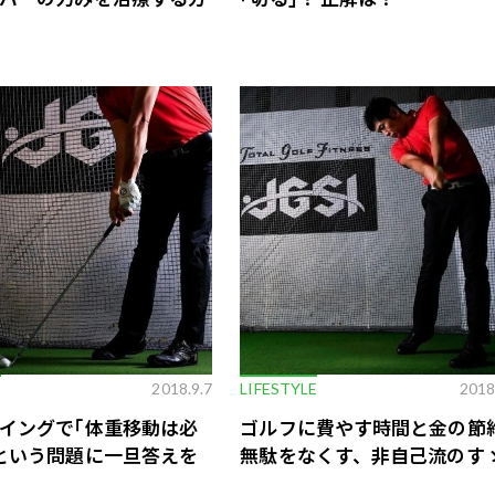
歌舞伎俳優・尾上右近が休息を過
前列ホテル「UMITO 熱海 別邸」
E
2018.9.7
LIFESTYLE
2018
イングで｢体重移動は必
ゴルフに費やす時間と金の節
という問題に一旦答えを
無駄をなくす、非自己流のす