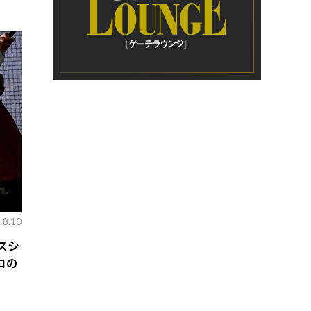
.8.10
スシ
ロの