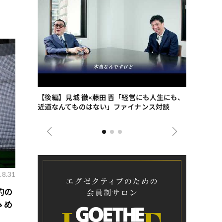
ごした、海最
【後編】見城 徹×藤田 晋「経営にも人生にも、
【ゲーテ9
近道なんてものはない」ファイナンス対談
ンタビュー
ジネス戦略
.8.31
約の
ゝめ