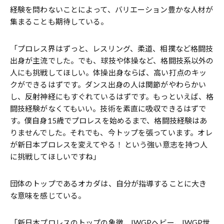
経験を問わないことによって、バリエーション豊かな人材が
集まることも期待している。
「プロレス界はずっと、レスリング、柔道、相撲など格闘技
出身が主流でした。でも、球技や体操など、格闘技系以外の
人にも挑戦してほしい。体操出身ならば、高い打点のキッ
クができるはずです。ダンス出身の人は関節がやわらかい
し、反射神経にもすぐれているはずです。もっといえば、格
闘技経験がなくてもいい。技術を素直に吸収できるはずで
す。僕自身15歳でプロレスを始めるまで、格闘技経験はあ
りませんでした。それでも、今トップを張っています。オレ
が新日本プロレスを変えてやる！ という強い意志を持つ人
に挑戦してほしいですね」
団体のトップであるオカダは、自分が指導することに大き
な意味を感じている。
「新日本プロレスのトップの象徴、IWGPヘビー、IWGP世