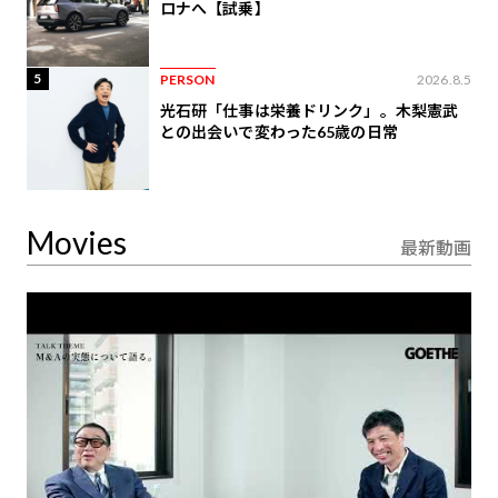
ロナへ【試乗】
5
PERSON
2026.8.5
光石研「仕事は栄養ドリンク」。木梨憲武
との出会いで変わった65歳の日常
Movies
最新動画