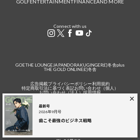
GOLF
ENTERTAINMENT
FINANCE
AND MORE
Connect with us
GOETHE LOUNGE
JAPANDORAKU
GINGER
幻冬舎plus
THE GOLD ONLINE
幻冬舎
広告掲載
プライバシーポリシー
利用規約
特定商取引法に基づく表記
お問い合わせ（個人）
お問い合わせ（法人）
採用情報
最新号
2026年9月号
歯こそ最強のビジネス戦略
※本サイトで掲載している商品の価格は2021年4月24日以降の記事より税込（本
体価格＋税）の金額です。
2021年4月23日以前の記事は、税込と記載している場合を除き、本体価格（税