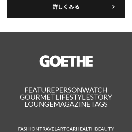
詳しくみる
FEATURE
PERSON
WATCH
GOURMET
LIFESTYLE
STORY
LOUNGE
MAGAZINE
TAGS
FASHION
TRAVEL
ART
CAR
HEALTH
BEAUTY