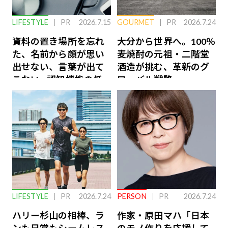
LIFESTYLE
PR
2026.7.15
GOURMET
PR
2026.7.24
資料の置き場所を忘れ
大分から世界へ。100％
た、名前から顔が思い
麦焼酎の元祖・二階堂
出せない、言葉が出て
酒造が挑む、革新のグ
こない…認知機能の低
ローバル戦略
下を救う、脳のインナ
ーケアとは
LIFESTYLE
PR
2026.7.24
PERSON
PR
2026.7.24
ハリー杉山の相棒、ラ
作家・原田マハ「日本