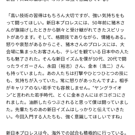
「高い技術の習得はもちろん大切ですが、強い気持ちをも
って闘ってほしい。新日本プロレスには、50年前に猪木さ
んが旗揚げしたときから脈々と受け継がれてきたスピリッ
トがあります。そして、格闘技でありながら、情緒もある。
怒りや哀愁があるからこそ、猪木さんのプロレスには、大
会場に集まったお客さんも、テレビを観ている日本中の人た
ちも魅了された。そんな新日イズムを僕が10代、20代で闘
ったライガーさん、永田（裕志）さん、金本（浩二）さん
も持っていました。あの人たちは打撃やひとつひとつの技に
も、気持ちが入っていた。常に怒りがあったんですよ。相手
がキャリアのない若手でも容赦しません。“ヤングライオ
ン”と言われた若手時代、とくに金本さんにはボコボコにさ
れました。油断したらつぶされる――と思って僕は闘っていまし
た。先輩たちのあの新日イズムはしっかりと伝えていきた
い。今回入門する人たちも、強く意識してほしいですね」
新日本プロレスは今、海外での試合も積極的に行っている。