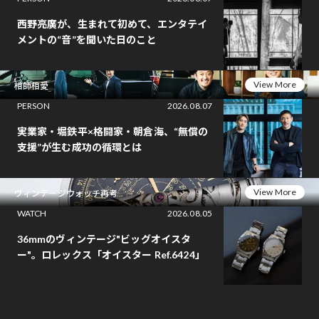
西野亮廣が、生まれて初めて、エンタテイ
メントの“音”を聞いた日のこと
View More
相師相愛
PERSON
2026.08.07
実業家・堀鉄平×格闘家・朝倉海、“無償の
支援”が生む成功の循環とは
View More
ヴィンテージウォッチ再考
WATCH
2026.08.05
36mmのヴィンテージ"ビッグオイスタ
ー"。ロレックス「オイスター Ref.6424」