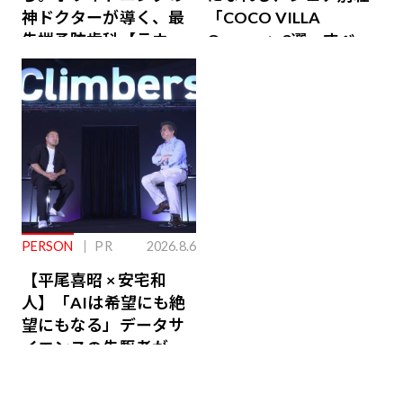
神ドクターが導く、最
「COCO VILLA
先端予防歯科【ラウン
Owners」3選。すべて
ジ会員特典あり】
が絶景、収益も得られ
るその仕組みとは
PERSON
PR
2026.8.6
【平尾喜昭 × 安宅和
人】「AIは希望にも絶
望にもなる」データサ
イエンスの先駆者が語
り合うAI時代の意思決
定