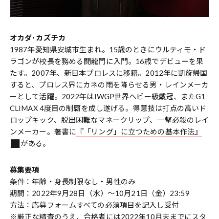
オカダ･カズチカ
1987年愛知県安城市生まれ。15歳のときにウルティモ・ド
ラゴンが校長を務める闘龍門に入門。16歳でデビューを果
たす。2007年、新日本プロレスに移籍。2012年に凱旋帰国
すると、プロレス界にカネの雨を降らせる男・レインメーカ
ーとして活躍。2022年はIWGP世界ヘビー級戴冠、またG1
CLIMAX 4度目の制覇を成し遂げる。得意技は打点の高いド
ロップキック、脱出困難なマネークリップ、一撃必殺のレイ
ンメーカー。著書に
『「リング」に立つための基本作法』
がある。
募集要項
条件：年齢・身長制限なし・男性のみ
期間：2022年9月28日（水）〜10月21日（金）23:59
方法：応募フォームすべての必須項目を記入し受付
※厳正な精査のうえ、合格者には2022年10月末までにスタ