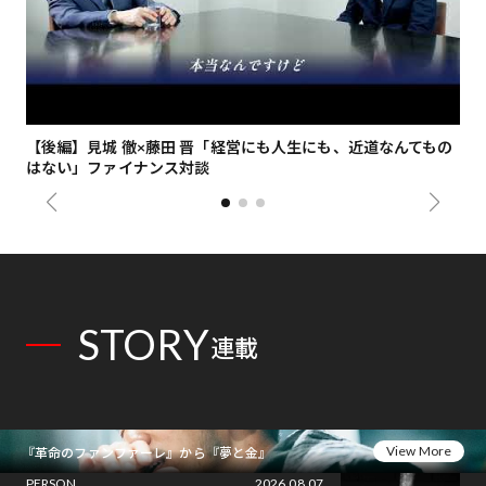
【後編】見城 徹×藤田 晋「経営にも人生にも、近道なんてもの
【
はない」ファイナンス対談
総
STORY
連載
View More
『革命のファンファーレ』から『夢と金』
PERSON
2026.08.07