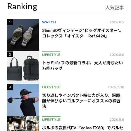
Ranking
人気記事
1
WATCH
2026.8.5
36mmのヴィンテージ"ビッグオイスター"。
ロレックス「オイスター Ref.6424」
2
LIFESTYLE
2026.8.6
トゥミ×ソフの最新コラボ、大人が持ちたい
万能バッグ
3
LIFESTYLE
2026.7.30
切り返しやインパクト時に力が入り、飛距
離が伸びないゴルファーにオススメの練習
法
4
LIFESTYLE
2026.8.6
ボルボの次世代EV「Volvo EX60」でバルセ