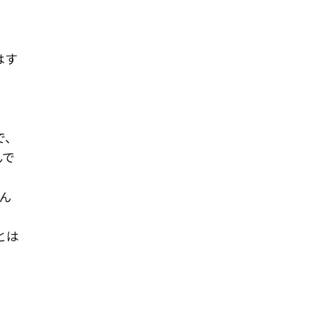
はす
で、
んで
ん
とは