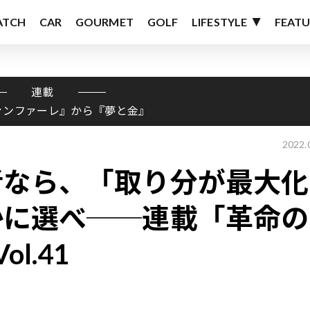
ATCH
CAR
GOURMET
GOLF
LIFESTYLE
FEATU
連載
ァンファーレ』から『夢と金』
2022.
者なら、「取り分が最大化
かに選べ──連載「革命の
l.41