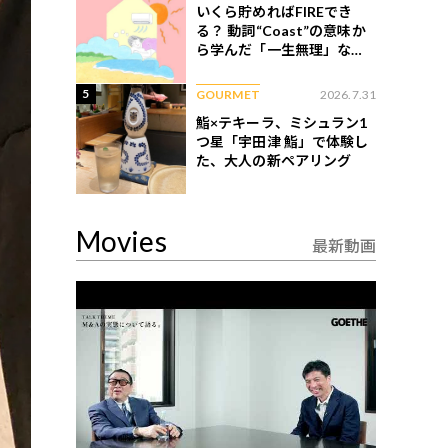
いくら貯めればFIREでき
る？ 動詞“Coast”の意味か
ら学んだ「一生無理」な切
ない現実
5
GOURMET
2026.7.31
鮨×テキーラ、ミシュラン1
つ星「宇田津 鮨」で体験し
た、大人の新ペアリング
Movies
最新動画