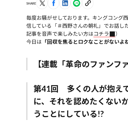
SHARE
毎度お騒がせしております。キングコング西野
信している「＃西野さんの朝礼」でお話し
記事を音声で楽しみたい方は
コチラ
）
今日は
「回収を焦るとロクなことがないよ
【連載「革命のファンフ
第41回 多くの人が抱え
に、それを認めたくない
うことにしている!?