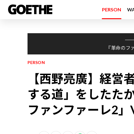
PERSON
W
『革命のフ
PERSON
【西野亮廣】経営
する道」をしたた
ファンファーレ2」Vo