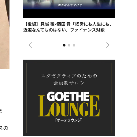
ごした、海最
【後編】見城 徹×藤田 晋「経営にも人生にも、
【ゲーテ9
近道なんてものはない」ファイナンス対談
ンタビュー
ジネス戦略
ま
スの