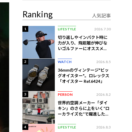
Ranking
人気記事
1
LIFESTYLE
2026.7.30
切り返しやインパクト時に
力が入り、飛距離が伸びな
いゴルファーにオススメの
練習法
2
WATCH
2026.8.5
36mmのヴィンテージ"ビッ
グオイスター"。ロレックス
「オイスター Ref.6424」
3
PERSON
2026.8.2
世界的空調メーカー「ダイ
キン」のさらに上をいく“ロ
ーカライズ化”で躍進したイ
ンドネシア企業とは？
4
LIFESTYLE
2026.8.3