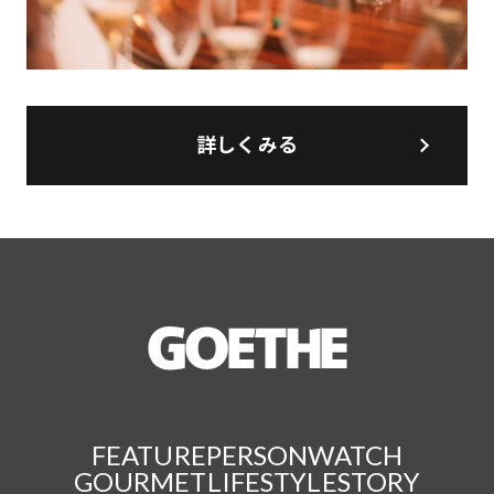
詳しくみる
FEATURE
PERSON
WATCH
GOURMET
LIFESTYLE
STORY