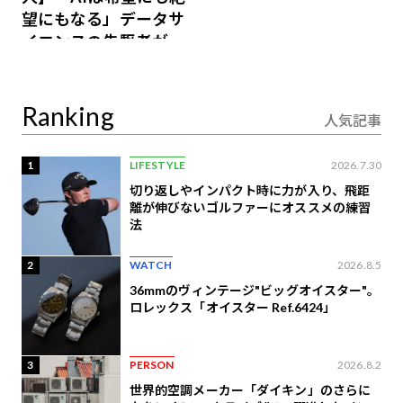
望にもなる」データサ
イエンスの先駆者が語
り合うAI時代の意思決
定
Ranking
人気記事
1
LIFESTYLE
2026.7.30
切り返しやインパクト時に力が入り、飛距
離が伸びないゴルファーにオススメの練習
法
2
WATCH
2026.8.5
36mmのヴィンテージ"ビッグオイスター"。
ロレックス「オイスター Ref.6424」
3
PERSON
2026.8.2
世界的空調メーカー「ダイキン」のさらに