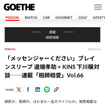
PERSON
WATCH
CAR
GOURMET
GOLF
LIFEST
連載
相師相愛
PERSON
2022.02.06
「メッセンジャーください」ブレイ
ンスリープ 道端孝助 × KINS 下川穣対
談──連載「相師相愛」Vol.66
SHARE
師匠か、恩師か、はたまた一生のライバルか。相思相愛な