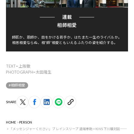
連載
相師相愛
師匠か、恩師か、目をかける若手か、はたまた一生のライバルか。
相思相愛ならぬ、相“師”相愛ともいえるふたりの姿を紹介する。
TEXT=上阪徹
PHOTOGRAPH=太田隆生
#相師相愛
SHARE
HOME
PERSON
「メッセンジャーください」ブレインスリープ 道端孝助 × KINS 下川穣対談──