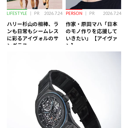
LIFESTYLE
PR
2026.7.24
PERSON
PR
2026.7.24
ハリー杉山の相棒、ラ
作家・原田マハ「日本
ンも日常もシームレス
のモノ作りを応援して
に彩るアイヴォルのサ
いきたい」【アイヴァ
ングラス
ン】