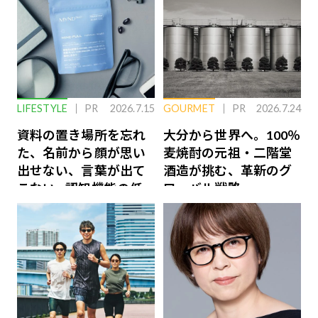
LIFESTYLE
PR
2026.7.15
GOURMET
PR
2026.7.24
資料の置き場所を忘れ
大分から世界へ。100％
た、名前から顔が思い
麦焼酎の元祖・二階堂
出せない、言葉が出て
酒造が挑む、革新のグ
こない…認知機能の低
ローバル戦略
下を救う、脳のインナ
ーケアとは