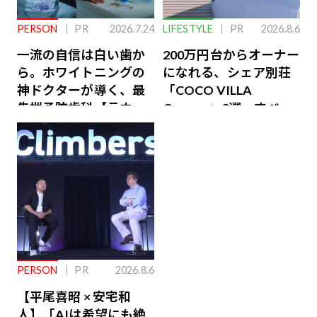
PERSON
PR
2026.7.24
LIFESTYLE
PR
2026.8.6
一流の自信は白い歯か
200万円台からオーナー
ら。ホワイトニングの
になれる、シェア別荘
神ドクターが導く、最
「COCO VILLA
先端予防歯科【ラウン
Owners」3選。すべて
ジ会員特典あり】
が絶景、収益も得られ
るその仕組みとは
PERSON
PR
2026.8.6
【平尾喜昭 × 安宅和
人】「AIは希望にも絶