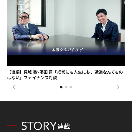
【後編】見城 徹×藤田 晋「経営にも人生にも、近道なんてもの
【
はない」ファイナンス対談
総
STORY
連載