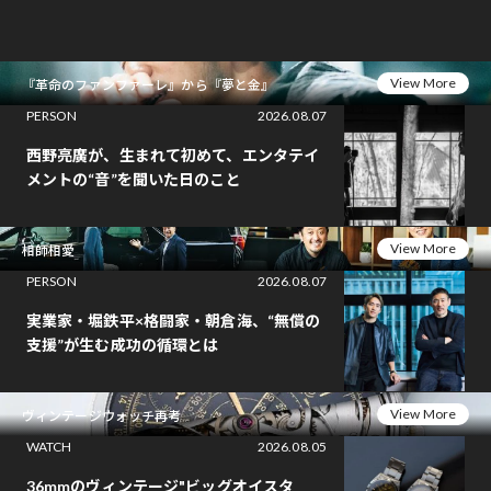
View More
『革命のファンファーレ』から『夢と金』
PERSON
2026.08.07
西野亮廣が、生まれて初めて、エンタテイ
メントの“音”を聞いた日のこと
View More
相師相愛
PERSON
2026.08.07
実業家・堀鉄平×格闘家・朝倉海、“無償の
支援”が生む成功の循環とは
View More
ヴィンテージウォッチ再考
WATCH
2026.08.05
36mmのヴィンテージ"ビッグオイスタ