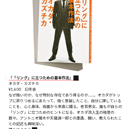
『「リング」に立つための基本作法』
オカダ・カズチカ
¥1,600 幻冬舎
なぜ強いのか、なぜ特別な存在であり得るのか……。オカダがトッ
プに昇りつめるにあたって、強く意識したこと、自分に課している
ことを、心と身体、両面から率直に綴る。老若男女、誰もが自らの
「リング」に立つためのヒントになる、オカダ流人生の極意の
数々。アントニオ猪木や天龍源一郎との遭遇、闘い、教えられたこ
との記述も興味深い。