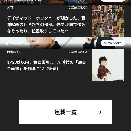
ART
2026.08.04
デイヴィッド・ホックニーが明かした、西
洋絵画の巨匠たちの秘密。光学装置で像を
なぞったり、位置取りしていた!?
View More
桝本壮志コラム
PERSON
2026.08.03
1P20秒以内、色と画角…、AI時代の「通る
企画書」を作るコツ【後編】
連載一覧