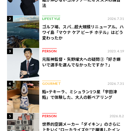
法
2
LIFESTYLE
2026.7.31
ゴルフ場、スパ…超大規模リニューアル。ハ
ワイ島「マウナ ケア ビーチ ホテル」はどう
変わったか
3
PERSON
2023.4.19
元阪神監督・矢野燿大への疑問②「好き嫌
いで選手を選んでなかったですか？」
4
GOURMET
2026.7.31
鮨×テキーラ、ミシュラン1つ星「宇田津
鮨」で体験した、大人の新ペアリング
5
PERSON
2026.8.2
世界的空調メーカー「ダイキン」のさらに
上をいく“ローカライズ化”で躍進したイン