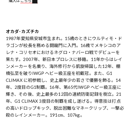
購入は
こちら
オカダ･カズチカ
1987年愛知県安城市生まれ。15歳のときにウルティモ・ド
ラゴンが校長を務める闘龍門に入門。16歳でメキシコのア
レナ・コリセオにおけるネグロ・ナバーロ戦でデビューを
果たす。2007年、新日本プロレスに移籍。11年からはレイ
ンメーカーを名乗り、海外修行から凱旋帰国した12年、棚
橋弘至を破りIWGP ヘビー級王座を初戴冠。また、G1
CLIMAX に初参戦し、史上最年少の若さで優勝を飾る。14
年、2度目のG1制覇。16年、第65代IWGP ヘビー級王座に
輝き、その後、史上最多の12回の連続防衛記録を樹立。21
年、G1 CLIMAX 3度目の制覇を成し遂げる。得意技は打点
の高いドロップキック、脱出困難なマネークリップ、一撃必
殺のレインメーカー。191cm、107kg。