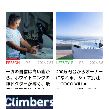
PERSON
PR
2026.7.24
LIFESTYLE
PR
2026.8.6
一流の自信は白い歯か
200万円台からオーナー
ら。ホワイトニングの
になれる、シェア別荘
神ドクターが導く、最
「COCO VILLA
先端予防歯科【ラウン
Owners」3選。すべて
ジ会員特典あり】
が絶景、収益も得られ
るその仕組みとは