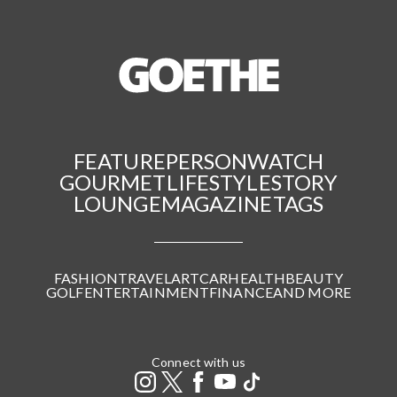
FEATURE
PERSON
WATCH
GOURMET
LIFESTYLE
STORY
LOUNGE
MAGAZINE
TAGS
FASHION
TRAVEL
ART
CAR
HEALTH
BEAUTY
GOLF
ENTERTAINMENT
FINANCE
AND MORE
Connect with us