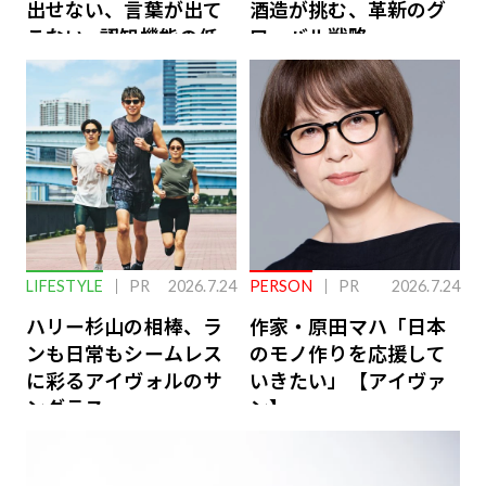
出せない、言葉が出て
酒造が挑む、革新のグ
こない…認知機能の低
ローバル戦略
下を救う、脳のインナ
ーケアとは
LIFESTYLE
PR
2026.7.24
PERSON
PR
2026.7.24
ハリー杉山の相棒、ラ
作家・原田マハ「日本
ンも日常もシームレス
のモノ作りを応援して
に彩るアイヴォルのサ
いきたい」【アイヴァ
ングラス
ン】