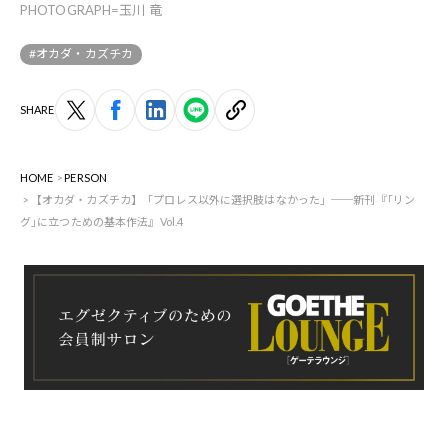
PHOTOGRAPH=玉川 竜
#オカダ・カズチカ
SHARE
HOME
PERSON
【オカダ・カズチカ】「プロレス以外に選択肢はなかった」──新刊『｢リン
グ｣に立つための基本作法』Vol.4