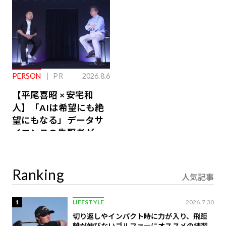
PERSON
PR
2026.8.6
【平尾喜昭 × 安宅和
人】「AIは希望にも絶
望にもなる」データサ
イエンスの先駆者が語
り合うAI時代の意思決
定
Ranking
人気記事
1
LIFESTYLE
2026.7.30
切り返しやインパクト時に力が入り、飛距
離が伸びないゴルファーにオススメの練習