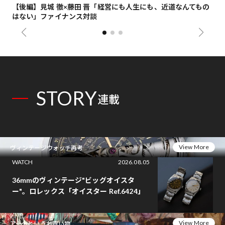
【後編】見城 徹×藤田 晋「経営にも人生にも、近道なんてもの
【
はない」ファイナンス対談
総
STORY
連載
View More
ヴィンテージウォッチ再考
WATCH
2026.08.05
36mmのヴィンテージ"ビッグオイスタ
ー"。ロレックス「オイスター Ref.6424」
View More
アートというお買い物