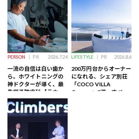
PERSON
PR
2026.7.24
LIFESTYLE
PR
2026.8.6
一流の自信は白い歯か
200万円台からオーナー
ら。ホワイトニングの
になれる、シェア別荘
神ドクターが導く、最
「COCO VILLA
先端予防歯科【ラウン
Owners」3選。すべて
ジ会員特典あり】
が絶景、収益も得られ
るその仕組みとは