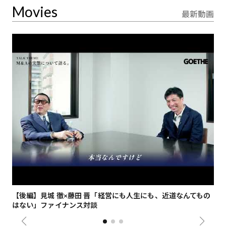
Movies
最新動画
【後編】見城 徹×藤田 晋「経営にも人生にも、近道なんてもの
【
はない」ファイナンス対談
総