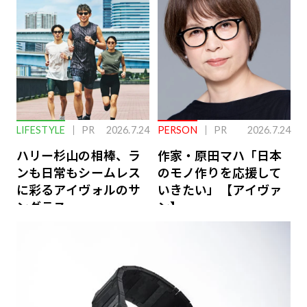
ーケアとは
LIFESTYLE
PR
2026.7.24
PERSON
PR
2026.7.24
ハリー杉山の相棒、ラ
作家・原田マハ「日本
ンも日常もシームレス
のモノ作りを応援して
に彩るアイヴォルのサ
いきたい」【アイヴァ
ングラス
ン】