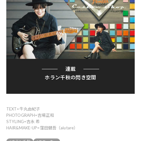
連載
ホラン千秋の閃き空間
TEXT=牛丸由紀子
PHOTOGRAPH=吉場正和
STYLING=吉永 希
HAIR&MAKE-UP=窪田健吾（aiutare）