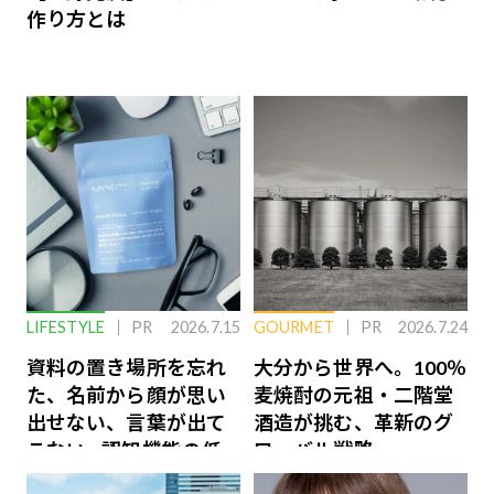
作り方とは
LIFESTYLE
PR
2026.7.15
GOURMET
PR
2026.7.24
資料の置き場所を忘れ
大分から世界へ。100％
た、名前から顔が思い
麦焼酎の元祖・二階堂
出せない、言葉が出て
酒造が挑む、革新のグ
こない…認知機能の低
ローバル戦略
下を救う、脳のインナ