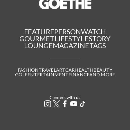
FEATURE
PERSON
WATCH
GOURMET
LIFESTYLE
STORY
LOUNGE
MAGAZINE
TAGS
FASHION
TRAVEL
ART
CAR
HEALTH
BEAUTY
GOLF
ENTERTAINMENT
FINANCE
AND MORE
Connect with us