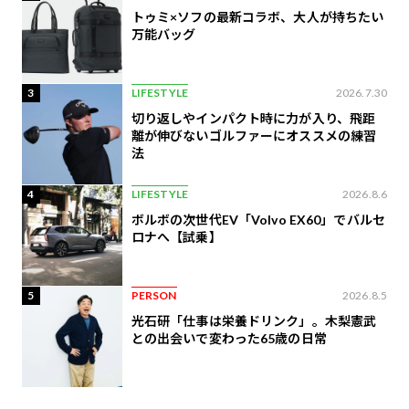
トゥミ×ソフの最新コラボ、大人が持ちたい
万能バッグ
3
LIFESTYLE
2026.7.30
切り返しやインパクト時に力が入り、飛距
離が伸びないゴルファーにオススメの練習
法
4
LIFESTYLE
2026.8.6
ボルボの次世代EV「Volvo EX60」でバルセ
ロナへ【試乗】
5
PERSON
2026.8.5
光石研「仕事は栄養ドリンク」。木梨憲武
との出会いで変わった65歳の日常