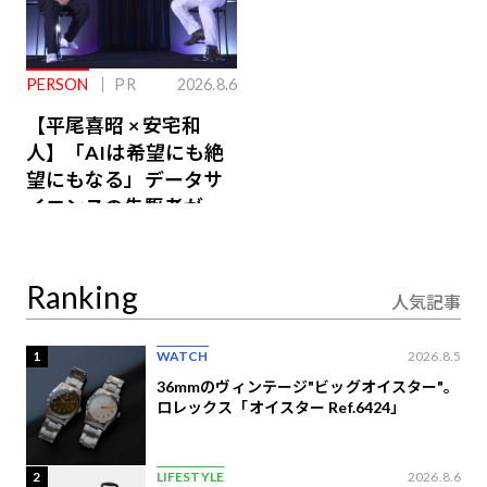
PERSON
PR
2026.8.6
【平尾喜昭 × 安宅和
人】「AIは希望にも絶
望にもなる」データサ
イエンスの先駆者が語
り合うAI時代の意思決
定
Ranking
人気記事
1
WATCH
2026.8.5
36mmのヴィンテージ"ビッグオイスター"。
ロレックス「オイスター Ref.6424」
2
LIFESTYLE
2026.8.6