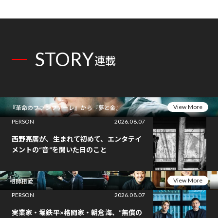
STORY
連載
View More
『革命のファンファーレ』から『夢と金』
PERSON
2026.08.07
西野亮廣が、生まれて初めて、エンタテイ
メントの“音”を聞いた日のこと
View More
相師相愛
PERSON
2026.08.07
実業家・堀鉄平×格闘家・朝倉海、“無償の