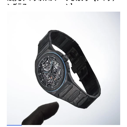
ングラス
ン】