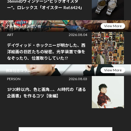
36mmのヴィンテージ"ビッグオイスタ
ー"。ロレックス「オイスター Ref.6424」
View More
アートというお買い物
ART
2026.08.04
デイヴィッド・ホックニーが明かした、西
洋絵画の巨匠たちの秘密。光学装置で像を
なぞったり、位置取りしていた!?
View More
桝本壮志コラム
PERSON
2026.08.03
1P20秒以内、色と画角…、AI時代の「通る
企画書」を作るコツ【後編】