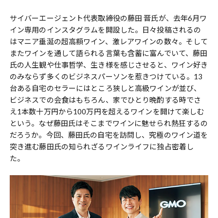
サイバーエージェント代表取締役の藤田 晋氏が、去年6月ワ
イン専用のインスタグラムを開設した。日々投稿されるの
はマニア垂涎の超高額ワイン、激レアワインの数々。そして
またワインを通して語られる言葉も含蓄に富んでいて、藤田
氏の人生観や仕事哲学、生き様を感じさせると、ワイン好き
のみならず多くのビジネスパーソンを惹きつけている。13
台ある自宅のセラーにはところ狭しと高級ワインが並び、
ビジネスでの会食はもちろん、家でひとり晩酌する時でさ
え1本数十万円から100万円を超えるワインを開けて楽しむ
という。なぜ藤田氏はそこまでワインに魅せられ熱狂するの
だろうか。今回、藤田氏の自宅を訪問し、究極のワイン道を
突き進む藤田氏の知られざるワインライフに独占密着し
た。