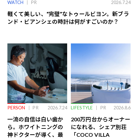
WATCH
PR
2026.7.24
軽くて美しい、“完璧”なトゥールビヨン。新ブラ
ンド・ビアンシェの時計は何がすごいのか？
PERSON
PR
2026.7.24
LIFESTYLE
PR
2026.8.6
一流の自信は白い歯か
200万円台からオーナー
ら。ホワイトニングの
になれる、シェア別荘
神ドクターが導く、最
「COCO VILLA