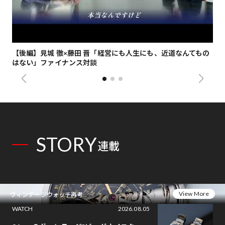
【後編】見城 徹×藤田 晋「経営にも人生にも、近道なんてもの
【
はない」ファイナンス対談
総
STORY
連載
View More
ヴィンテージウォッチ再考
WATCH
2026.08.05