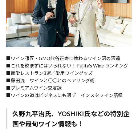
■ワイン師匠・GMO熊谷正寿に教わるワイン沼の深遠
■これを飲まずにはいられない！ Fujita's Wine ランキング
■寵愛レストラン3選／愛用ワイングッズ
■藤田流 ワインと○○とのペアリング術
■プレミアムワイン交友録
■ワインの道はビジネスにも通ず インスタワイン語録
久野九平治氏、YOSHIKI氏などの特別企
画や最旬ワイン情報も！