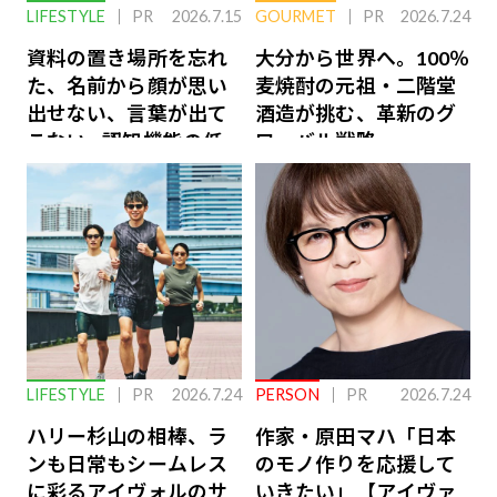
LIFESTYLE
PR
2026.7.15
GOURMET
PR
2026.7.24
資料の置き場所を忘れ
大分から世界へ。100％
た、名前から顔が思い
麦焼酎の元祖・二階堂
出せない、言葉が出て
酒造が挑む、革新のグ
こない…認知機能の低
ローバル戦略
下を救う、脳のインナ
ーケアとは
LIFESTYLE
PR
2026.7.24
PERSON
PR
2026.7.24
ハリー杉山の相棒、ラ
作家・原田マハ「日本
ンも日常もシームレス
のモノ作りを応援して
に彩るアイヴォルのサ
いきたい」【アイヴァ