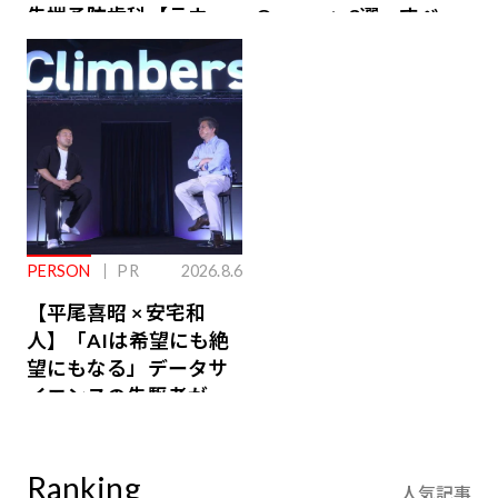
先端予防歯科【ラウン
Owners」3選。すべて
ジ会員特典あり】
が絶景、収益も得られ
るその仕組みとは
PERSON
PR
2026.8.6
【平尾喜昭 × 安宅和
人】「AIは希望にも絶
望にもなる」データサ
イエンスの先駆者が語
り合うAI時代の意思決
定
Ranking
人気記事