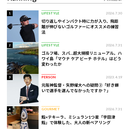
1
LIFESTYLE
2026.7.30
切り返しやインパクト時に力が入り、飛距
離が伸びないゴルファーにオススメの練習
法
2
LIFESTYLE
2026.7.31
ゴルフ場、スパ…超大規模リニューアル。ハ
ワイ島「マウナ ケア ビーチ ホテル」はどう
変わったか
3
PERSON
2023.4.19
元阪神監督・矢野燿大への疑問②「好き嫌
いで選手を選んでなかったですか？」
4
GOURMET
2026.7.31
鮨×テキーラ、ミシュラン1つ星「宇田津
鮨」で体験した、大人の新ペアリング